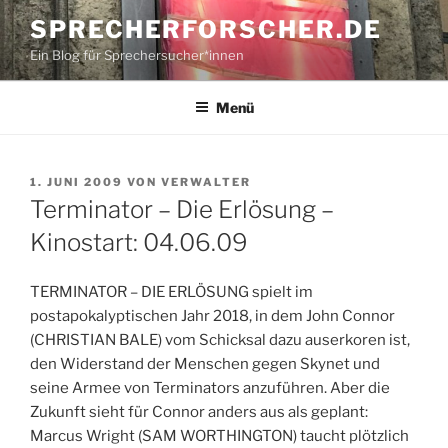
Zum
SPRECHERFORSCHER.DE
Inhalt
Ein Blog für Sprechersucher*innen
springen
Menü
VERÖFFENTLICHT
1. JUNI 2009
VON
VERWALTER
AM
Terminator – Die Erlösung –
Kinostart: 04.06.09
TERMINATOR – DIE ERLÖSUNG spielt im
postapokalyptischen Jahr 2018, in dem John Connor
(CHRISTIAN BALE) vom Schicksal dazu auserkoren ist,
den Widerstand der Menschen gegen Skynet und
seine Armee von Terminators anzuführen. Aber die
Zukunft sieht für Connor anders aus als geplant:
Marcus Wright (SAM WORTHINGTON) taucht plötzlich