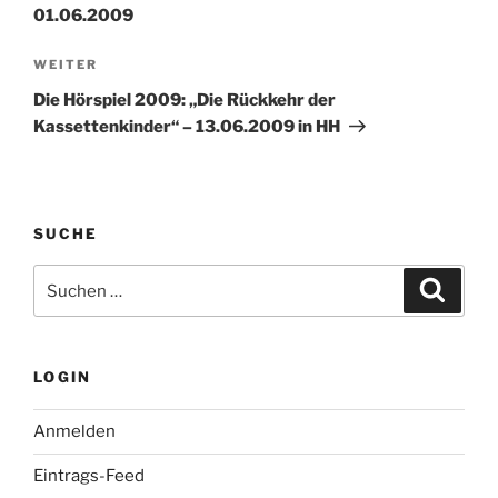
01.06.2009
Nächster
WEITER
Beitrag
Die Hörspiel 2009: „Die Rückkehr der
Kassettenkinder“ – 13.06.2009 in HH
SUCHE
Suche
Suche
nach:
LOGIN
Anmelden
Eintrags-Feed