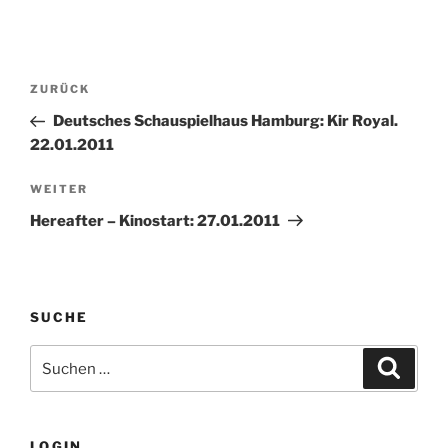
Beitragsnavigation
Vorheriger
ZURÜCK
Beitrag
Deutsches Schauspielhaus Hamburg: Kir Royal.
22.01.2011
Nächster
WEITER
Beitrag
Hereafter – Kinostart: 27.01.2011
SUCHE
Suche
Suche
nach:
LOGIN