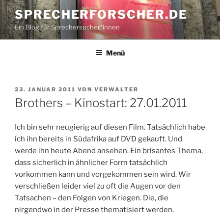
Zum
SPRECHERFORSCHER.DE
Inhalt
Ein Blog für Sprechersucher*innen
springen
Menü
VERÖFFENTLICHT
23. JANUAR 2011
VON
VERWALTER
AM
Brothers – Kinostart: 27.01.2011
Ich bin sehr neugierig auf diesen Film. Tatsächlich habe
ich ihn bereits in Südafrika auf DVD gekauft. Und
werde ihn heute Abend ansehen. Ein brisantes Thema,
dass sicherlich in ähnlicher Form tatsächlich
vorkommen kann und vorgekommen sein wird. Wir
verschließen leider viel zu oft die Augen vor den
Tatsachen – den Folgen von Kriegen. Die, die
nirgendwo in der Presse thematisiert werden.