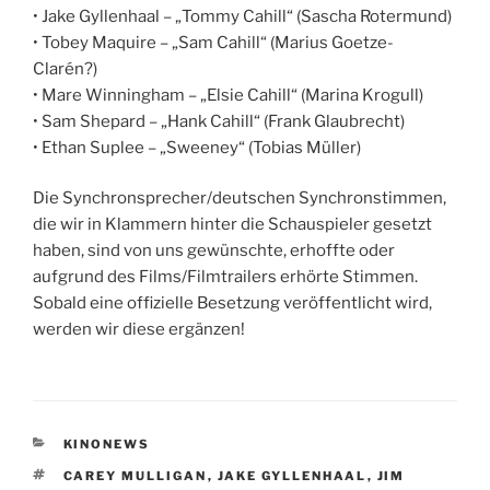
• Jake Gyllenhaal – „Tommy Cahill“ (Sascha Rotermund)
• Tobey Maquire – „Sam Cahill“ (Marius Goetze-
Clarén?)
• Mare Winningham – „Elsie Cahill“ (Marina Krogull)
• Sam Shepard – „Hank Cahill“ (Frank Glaubrecht)
• Ethan Suplee – „Sweeney“ (Tobias Müller)
Die Synchronsprecher/deutschen Synchronstimmen,
die wir in Klammern hinter die Schauspieler gesetzt
haben, sind von uns gewünschte, erhoffte oder
aufgrund des Films/Filmtrailers erhörte Stimmen.
Sobald eine offizielle Besetzung veröffentlicht wird,
werden wir diese ergänzen!
KATEGORIEN
KINONEWS
SCHLAGWÖRTER
CAREY MULLIGAN
,
JAKE GYLLENHAAL
,
JIM