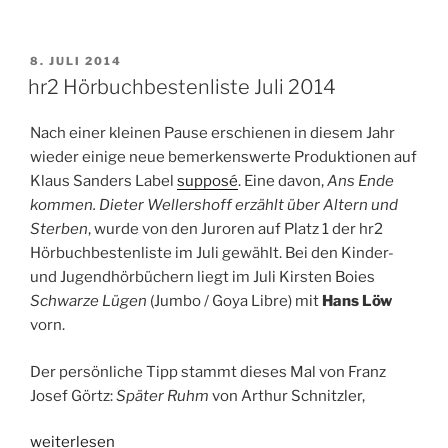
Radio
Tatort
(RBB):
VERÖFFENTLICHT
8. JULI 2014
AM
Autsystem.
hr2 Hörbuchbestenliste Juli 2014
Von
Tom
Nach einer kleinen Pause erschienen in diesem Jahr
Peukert.
wieder einige neue bemerkenswerte Produktionen auf
Ab
Klaus Sanders Label
supposé
. Eine davon,
Ans
Ende
09.07.2014“
kommen. Dieter Wellershoff erzählt über Altern und
Sterben
, wurde von den Juroren auf Platz 1 der hr2
Hörbuchbestenliste im Juli gewählt. Bei den Kinder-
und Jugendhörbüchern liegt im Juli Kirsten Boies
Schwarze Lügen
(Jumbo / Goya Libre) mit
Hans Löw
vorn.
Der persönliche Tipp stammt dieses Mal von Franz
Josef Görtz:
Später Ruhm
von Arthur Schnitzler,
„hr2
weiterlesen