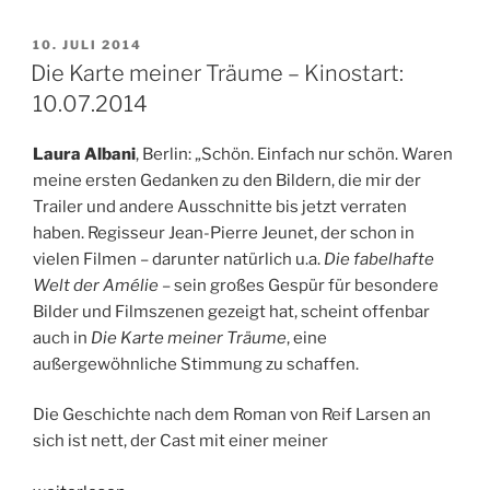
Versuchung
–
VERÖFFENTLICHT
10. JULI 2014
AM
Lügen
Die Karte meiner Träume – Kinostart:
bis
10.07.2014
der
Arzt
Laura Albani
, Berlin: „Schön. Einfach nur schön. Waren
kommt
meine ersten Gedanken zu den Bildern, die mir der
–
Trailer und andere Ausschnitte bis jetzt verraten
Kinostart:
haben. Regisseur Jean-Pierre Jeunet, der schon in
10.07.2014“
vielen Filmen – darunter natürlich u.a.
Die fabelhafte
Welt der Amélie
– sein großes Gespür für besondere
Bilder und Filmszenen gezeigt hat, scheint offenbar
auch in
Die Karte meiner Träume
, eine
außergewöhnliche Stimmung zu schaffen.
Die Geschichte nach dem Roman von Reif Larsen an
sich ist nett, der Cast mit einer meiner