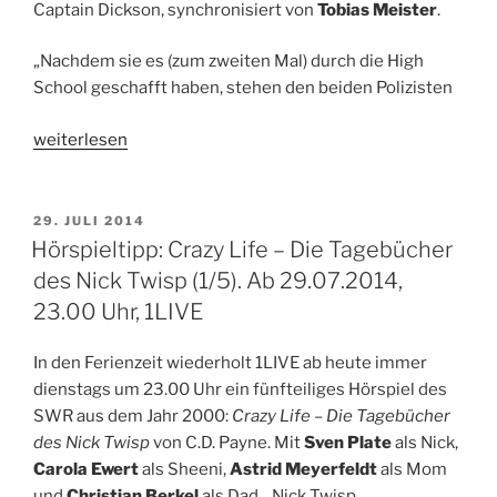
Captain Dickson, synchronisiert von
Tobias Meister
.
„Nachdem sie es (zum zweiten Mal) durch die High
School geschafft haben, stehen den beiden Polizisten
„22
weiterlesen
Jump
Street
–
VERÖFFENTLICHT
29. JULI 2014
AM
Kinostart:
Hörspieltipp: Crazy Life – Die Tagebücher
31.07.2014“
des Nick Twisp (1/5). Ab 29.07.2014,
23.00 Uhr, 1LIVE
In den Ferienzeit wiederholt 1LIVE ab heute immer
dienstags um 23.00 Uhr ein fünfteiliges Hörspiel des
SWR aus dem Jahr 2000:
Crazy Life – Die Tagebücher
des Nick Twisp
von C.D. Payne. Mit
Sven Plate
als Nick,
Carola Ewert
als Sheeni,
Astrid Meyerfeldt
als Mom
und
Christian Berkel
als Dad. „Nick Twisp,