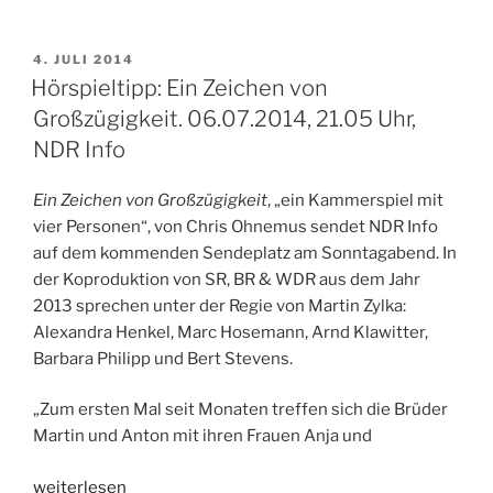
Das
Auge.
08.07.2014,
VERÖFFENTLICHT
4. JULI 2014
AM
20.05
Hörspieltipp: Ein Zeichen von
Uhr,
Großzügigkeit. 06.07.2014, 21.05 Uhr,
WDR
NDR Info
5“
Ein Zeichen von Großzügigkeit
, „ein Kammerspiel mit
vier Personen“, von Chris Ohnemus sendet NDR Info
auf dem kommenden Sendeplatz am Sonntagabend. In
der Koproduktion von SR, BR & WDR aus dem Jahr
2013 sprechen unter der Regie von Martin Zylka:
Alexandra Henkel, Marc Hosemann, Arnd Klawitter,
Barbara Philipp und Bert Stevens.
„Zum ersten Mal seit Monaten treffen sich die Brüder
Martin und Anton mit ihren Frauen Anja und
„Hörspieltipp:
weiterlesen