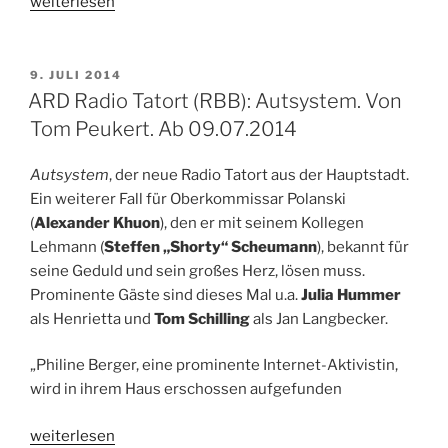
„Die
weiterlesen
Karte
meiner
Träume
VERÖFFENTLICHT
9. JULI 2014
AM
–
ARD Radio Tatort (RBB): Autsystem. Von
Kinostart:
Tom Peukert. Ab 09.07.2014
10.07.2014“
Autsystem
, der neue Radio Tatort aus der Hauptstadt.
Ein weiterer Fall für Oberkommissar Polanski
(
Alexander Khuon
), den er mit seinem Kollegen
Lehmann (
Steffen „Shorty“ Scheumann
), bekannt für
seine Geduld und sein großes Herz, lösen muss.
Prominente Gäste sind dieses Mal u.a.
Julia Hummer
als Henrietta und
Tom Schilling
als Jan Langbecker.
„Philine Berger, eine prominente Internet-Aktivistin,
wird in ihrem Haus erschossen aufgefunden
„ARD
weiterlesen