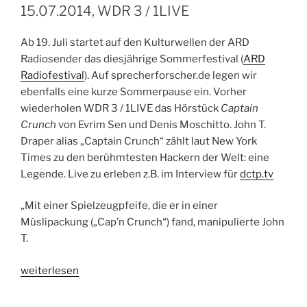
24.07.2014“
15.07.2014, WDR 3 / 1LIVE
Ab 19. Juli startet auf den Kulturwellen der ARD
Radiosender das diesjährige Sommerfestival (
ARD
Radiofestival
). Auf sprecherforscher.de legen wir
ebenfalls eine kurze Sommerpause ein. Vorher
wiederholen WDR 3 / 1LIVE das Hörstück
Captain
Crunch
von Evrim Sen und Denis Moschitto. John T.
Draper alias „Captain Crunch“ zählt laut New York
Times zu den berühmtesten Hackern der Welt: eine
Legende. Live zu erleben z.B. im Interview für
dctp.tv
„Mit einer Spielzeugpfeife, die er in einer
Müslipackung („Cap’n Crunch“) fand, manipulierte John
T.
„Hörspieltipp:
weiterlesen
Captain
Crunch.