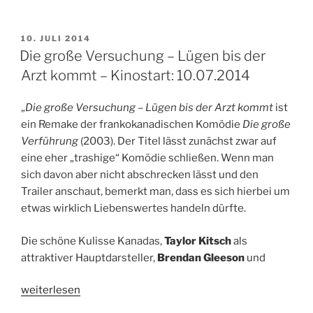
Oskar
und
die
VERÖFFENTLICHT
10. JULI 2014
AM
Tieferschatten
Die große Versuchung – Lügen bis der
–
Arzt kommt – Kinostart: 10.07.2014
Kinostart:
10.07.2014“
„
Die große Versuchung – Lügen bis der Arzt
kommt
ist
ein Remake der frankokanadischen Komödie
Die große
Verführung
(2003). Der Titel lässt zunächst zwar auf
eine eher „trashige“ Komödie schließen. Wenn man
sich davon aber nicht abschrecken lässt und den
Trailer anschaut, bemerkt man, dass es sich hierbei um
etwas wirklich Liebenswertes handeln dürfte.
Die schöne Kulisse Kanadas,
Taylor Kitsch
als
attraktiver Hauptdarsteller,
Brendan Gleeson
und
„Die
weiterlesen
große