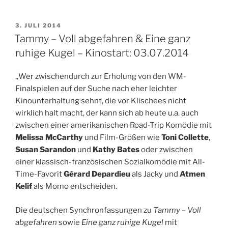
Kinostart:
03.07.2014“
VERÖFFENTLICHT
3. JULI 2014
AM
Tammy – Voll abgefahren & Eine ganz
ruhige Kugel – Kinostart: 03.07.2014
„Wer zwischendurch zur Erholung von den WM-
Finalspielen auf der Suche nach eher leichter
Kinounterhaltung sehnt, die vor Klischees nicht
wirklich halt macht, der kann sich ab heute u.a. auch
zwischen einer amerikanischen Road-Trip Komödie mit
Melissa McCarthy
und Film-Größen wie
Toni Collette
,
Susan Sarandon
und
Kathy Bates
oder zwischen
einer klassisch-französischen Sozialkomödie mit All-
Time-Favorit
Gérard Depardieu
als Jacky und
Atmen
Kelif
als Momo entscheiden.
Die deutschen Synchronfassungen zu
Tammy – Voll
abgefahren
sowie
Eine ganz ruhige Kugel
mit