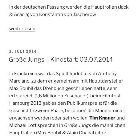
In der deutschen Fassung werden die Hauptrollen (Jack
& Acacia) von Konstantin von Jascherow
„Jack
weiterlesen
und
das
Kuckucksuhrherz
VERÖFFENTLICHT
2. JULI 2014
AM
–
Große Jungs – Kinostart: 03.07.2014
Kinostart:
03.07.2014“
In Frankreich war das Spielfilmdebüt von Anthony
Marciano, zu dem er gemeinsam mit Hauptdarsteller
Max Boubil das Drehbuch geschrieben hatte, sehr
erfolgreich (1,6 Millionen Zuschauer), beim Filmfest
Hamburg 2013 gab es den Publikumspreis: für die
Geschichte zweier Paare, bei denen die Männer nicht
erwachsen werden oder sein wollen.
Tim Knauer
und
Michael Lott
sprechen in
Große Jungs
die männlichen
Hauptrollen (Max Boubil & Alain Chabat), ihre