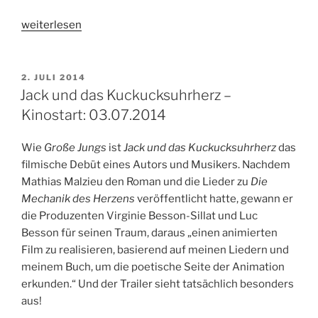
„Tammy
weiterlesen
–
Voll
abgefahren
VERÖFFENTLICHT
2. JULI 2014
AM
&
Jack und das Kuckucksuhrherz –
Eine
Kinostart: 03.07.2014
ganz
ruhige
Wie
Große Jungs
ist
Jack und das Kuckucksuhrherz
das
Kugel
filmische Debüt eines Autors und Musikers. Nachdem
–
Mathias Malzieu den Roman und die Lieder zu
Die
Kinostart:
Mechanik des Herzens
veröffentlicht hatte, gewann er
03.07.2014“
die Produzenten Virginie Besson-Sillat und Luc
Besson für seinen Traum, daraus „einen animierten
Film zu realisieren, basierend auf meinen Liedern und
meinem Buch, um die poetische Seite der Animation
erkunden.“ Und der Trailer sieht tatsächlich besonders
aus!