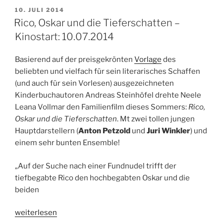
Von
VERÖFFENTLICHT
10. JULI 2014
AM
Evrim
Rico, Oskar und die Tieferschatten –
Sen
Kinostart: 10.07.2014
und
Denis
Basierend auf der preisgekrönten
Vorlage
des
Moschitto.
beliebten und vielfach für sein literarisches Schaffen
14.
(und auch für sein Vorlesen) ausgezeichneten
&
Kinderbuchautoren Andreas Steinhöfel drehte Neele
15.07.2014,
Leana Vollmar den Familienfilm dieses Sommers:
Rico,
WDR
Oskar und die Tieferschatten
. Mt zwei tollen jungen
3
Hauptdarstellern (
Anton Petzold
und
Juri Winkler
) und
/
einem sehr bunten Ensemble!
1LIVE“
„Auf der Suche nach einer Fundnudel trifft der
tiefbegabte Rico den hochbegabten Oskar und die
beiden
„Rico,
weiterlesen