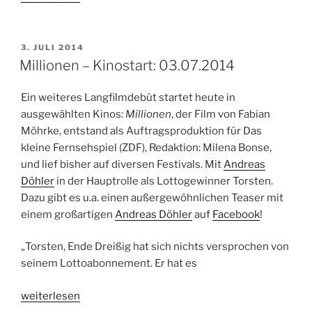
Ein
Zeichen
von
VERÖFFENTLICHT
3. JULI 2014
AM
Großzügigkeit.
Millionen – Kinostart: 03.07.2014
06.07.2014,
21.05
Ein weiteres Langfilmdebüt startet heute in
Uhr,
ausgewählten Kinos:
Millionen
, der Film von Fabian
NDR
Möhrke, entstand als Auftragsproduktion für Das
Info“
kleine Fernsehspiel (ZDF), Redaktion: Milena Bonse,
und lief bisher auf diversen Festivals. Mit
Andreas
Döhler
in der Hauptrolle als Lottogewinner Torsten.
Dazu gibt es u.a. einen außergewöhnlichen Teaser mit
einem großartigen
Andreas Döhler
auf
Facebook
!
„Torsten, Ende Dreißig hat sich nichts versprochen von
seinem Lottoabonnement. Er hat es
„Millionen
weiterlesen
–