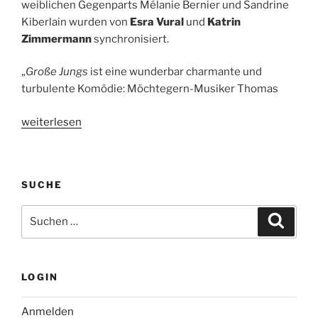
weiblichen Gegenparts Mélanie Bernier und Sandrine
Kiberlain wurden von
Esra Vural
und
Katrin
Zimmermann
synchronisiert.
„
Große Jungs
ist eine wunderbar charmante und
turbulente Komödie: Möchtegern-Musiker Thomas
„Große
weiterlesen
Jungs
–
Kinostart:
SUCHE
03.07.2014“
Suche
Suche
nach:
LOGIN
Anmelden