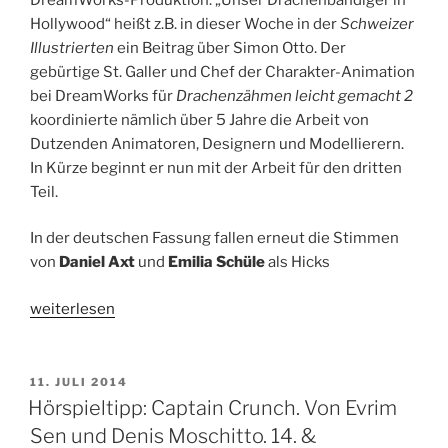
WDR
Hollywood“ heißt z.B. in dieser Woche in der
Schweizer
5“
Illustrierten
ein Beitrag über Simon Otto. Der
gebürtige St. Galler und Chef der Charakter-Animation
bei DreamWorks für
Drachenzähmen leicht gemacht 2
koordinierte nämlich über 5 Jahre die Arbeit von
Dutzenden Animatoren, Designern und Modellierern.
In Kürze beginnt er nun mit der Arbeit für den dritten
Teil.
In der deutschen Fassung fallen erneut die Stimmen
von
Daniel Axt
und
Emilia Schüle
als Hicks
„Drachenzähmen
weiterlesen
leicht
gemacht
2
VERÖFFENTLICHT
11. JULI 2014
AM
–
Hörspieltipp: Captain Crunch. Von Evrim
Kinostart:
Sen und Denis Moschitto. 14. &