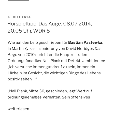
Hörbuchbestenliste
Juli
2014“
VERÖFFENTLICHT
4. JULI 2014
AM
Hörspieltipp: Das Auge. 08.07.2014,
20.05 Uhr, WDR 5
Wie auf den Leib geschrieben für
Bastian Pastewka
:
In Martin Zylkas Inzenierung von David Eldridges
Das
Auge
von 2010 spricht er die Hauptrolle, den
Ordnungsfanatiker Neil Plank mit Detektivambitionen:
„Ich versuche immer gut drauf zu sein, immer ein
Lächeln im Gesicht, die wichtigen Dinge des Lebens
positiv sehen …“
„Neil Plank, Mitte 30, geschieden, legt Wert auf
ordnungsgemäßes Verhalten. Sein offensives
„Hörspieltipp:
weiterlesen