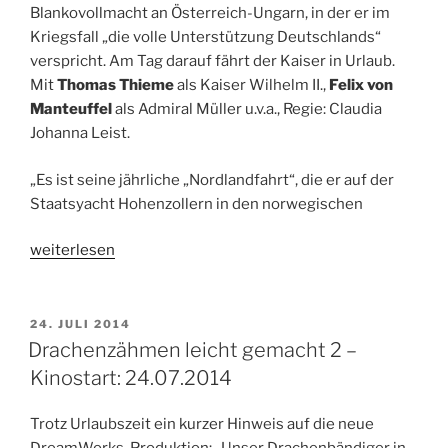
(1/5).
Blankovollmacht an Österreich-Ungarn, in der er im
Ab
Kriegsfall „die volle Unterstützung Deutschlands“
29.07.2014,
verspricht. Am Tag darauf fährt der Kaiser in Urlaub.
23.00
Mit
Thomas Thieme
als Kaiser Wilhelm II.,
Felix von
Uhr,
Manteuffel
als Admiral Müller u.v.a., Regie: Claudia
1LIVE“
Johanna Leist.
„Es ist seine jährliche „Nordlandfahrt“, die er auf der
Staatsyacht Hohenzollern in den norwegischen
„Hörspieltipp:
weiterlesen
Die
Nordlandfahrer.
Von
VERÖFFENTLICHT
24. JULI 2014
AM
Philip
Drachenzähmen leicht gemacht 2 –
Stegers.
Kinostart: 24.07.2014
29.07.2014,
20.05
Trotz Urlaubszeit ein kurzer Hinweis auf die neue
Uhr,
DreamWorks-Produktion: „Unser Drachenbändiger in