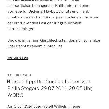
unsportlicher Teenager aus Kalifornien mit einer
Vorliebe für Dickens, Playboy, Donuts und Frank
Sinatra, muss sich mit Akne, geschiedenen Eltern und
der erdrückenden Last der Jungfräulichkeit
herumschlagen.
Und das mit einem Geschlechtsteil, das sich scheinbar
über Nacht zu einem bunten Las
„Hörspieltipp:
weiterlesen
Crazy
Life
–
VERÖFFENTLICHT
29. JULI 2014
AM
Die
Hörspieltipp: Die Nordlandfahrer. Von
Tagebücher
Philip Stegers. 29.07.2014, 20.05 Uhr,
des
WDR 5
Nick
Twisp
Am 5. Juli 1914 übermittelt Wilhelm II. eine