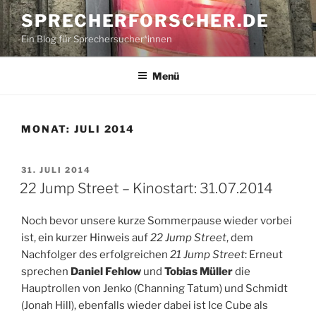
Zum
SPRECHERFORSCHER.DE
Inhalt
Ein Blog für Sprechersucher*innen
springen
Menü
MONAT:
JULI 2014
VERÖFFENTLICHT
31. JULI 2014
AM
22 Jump Street – Kinostart: 31.07.2014
Noch bevor unsere kurze Sommerpause wieder vorbei
ist, ein kurzer Hinweis auf
22 Jump Street
, dem
Nachfolger des erfolgreichen
21 Jump Street
: Erneut
sprechen
Daniel Fehlow
und
Tobias Müller
die
Hauptrollen von Jenko (Channing Tatum) und Schmidt
(Jonah Hill), ebenfalls wieder dabei ist Ice Cube als