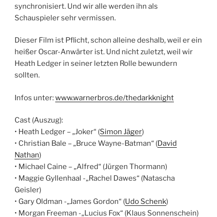
synchronisiert. Und wir alle werden ihn als
Schauspieler sehr vermissen.
Dieser Film ist Pflicht, schon alleine deshalb, weil er ein
heißer Oscar-Anwärter ist. Und nicht zuletzt, weil wir
Heath Ledger in seiner letzten Rolle bewundern
sollten.
Infos unter:
www.warnerbros.de/thedarkknight
Cast (Auszug):
• Heath Ledger – „Joker“ (
Simon Jäger
)
• Christian Bale – „Bruce Wayne-Batman“ (
David
Nathan
)
• Michael Caine – „Alfred“ (Jürgen Thormann)
• Maggie Gyllenhaal -„Rachel Dawes“ (Natascha
Geisler)
• Gary Oldman -„James Gordon“ (
Udo Schenk
)
• Morgan Freeman -„Lucius Fox“ (Klaus Sonnenschein)