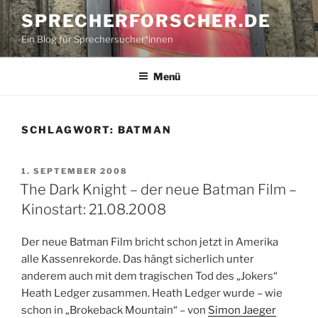
Zum
SPRECHERFORSCHER.DE
Inhalt
Ein Blog für Sprechersucher*innen
springen
Menü
SCHLAGWORT:
BATMAN
VERÖFFENTLICHT
1. SEPTEMBER 2008
AM
The Dark Knight – der neue Batman Film –
Kinostart: 21.08.2008
Der neue Batman Film bricht schon jetzt in Amerika
alle Kassenrekorde. Das hängt sicherlich unter
anderem auch mit dem tragischen Tod des „Jokers“
Heath Ledger zusammen. Heath Ledger wurde – wie
schon in „Brokeback Mountain“ – von
Simon Jaeger