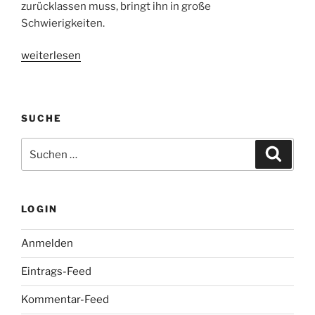
zurücklassen muss, bringt ihn in große
Schwierigkeiten.
„Crossing
weiterlesen
Over
–
Kinostart:
SUCHE
26.06.2009“
Suche
Suche
nach:
LOGIN
Anmelden
Eintrags-Feed
Kommentar-Feed