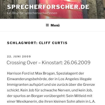
Zum
SPRECHERFORSCHER.DE
Inhalt
Ein Blog für Sprechersucher*innen
springen
Menü
SCHLAGWORT:
CLIFF CURTIS
VERÖFFENTLICHT
22. JUNI 2009
AM
Crossing Over – Kinostart: 26.06.2009
Harrison Ford ist Max Brogan, Spezialagent der
Einwanderungsbehörde, der in Los Angeles illegale
Immigranten aufspürt und sie zurück über die Grenze
schickt. Kein Job für schwache Nerven, und kein Job,
der spurlos an Borgan vorübergeht: Sein Mitleid mit
einer Mexikanerin, die ihren kleinen Sohn allein in L.A.