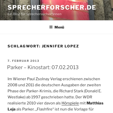
Zum
SPRECHERFORSCHER.DE
Inhalt
Ein Blog für Sprechersucher*innen
springen
Menü
SCHLAGWORT:
JENNIFER LOPEZ
VERÖFFENTLICHT
7. FEBRUAR 2013
AM
Parker – Kinostart: 07.02.2013
Im Wiener Paul Zsolnay Verlag erschienen zwischen
2008 und 2011 die deutschen Ausgaben der zweiten
Phase der
Parker
-Krimis, die Richard Stark (Donald E.
Westlake) ab 1997 geschrieben hatte. Der WDR
realisierte 2010 vier davon als
Hörspiele
mit
Matthias
Leja
als Parker. „Flashfire“ ist nun die Vorlage für