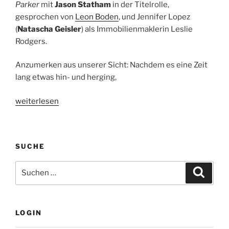
Parker
mit
Jason Statham
in der Titelrolle,
gesprochen von
Leon Boden
, und Jennifer Lopez
(
Natascha Geisler
) als Immobilienmaklerin Leslie
Rodgers.
Anzumerken aus unserer Sicht: Nachdem es eine Zeit
lang etwas hin- und herging,
„Parker
weiterlesen
–
Kinostart:
07.02.2013“
SUCHE
Suche
Suche
nach:
LOGIN