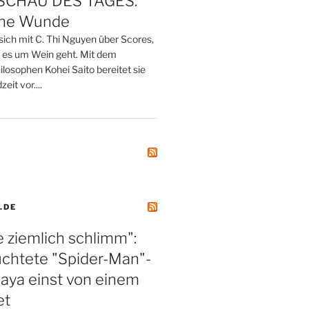
CHAU DES TAGES:
ine Wunde
sich mit C. Thi Nguyen über Scores,
 es um Wein geht. Mit dem
losophen Kohei Saito bereitet sie
eit vor....
.DE
 ziemlich schlimm":
üchtete "Spider-Man"-
aya einst von einem
et