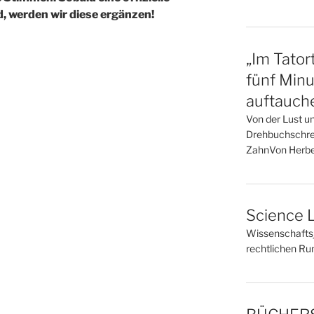
, werden wir diese ergänzen!
„Im Tator
fünf Minu
auftauch
Von der Lust u
Drehbuchschrei
ZahnVon Herbe
Science L
Wissenschaftsj
rechtlichen R