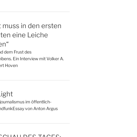
t muss in den ersten
ten eine Leiche
en“
nd dem Frust des
bens. Ein Interview mit Volker A.
rt Hoven
ight
ournalismus im öffentlich-
undfunkEssay von Anton Argus