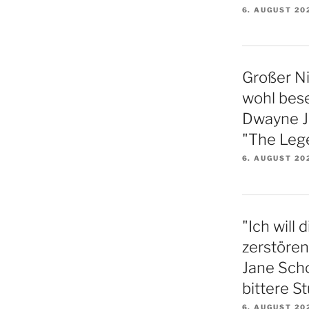
6. AUGUST 20
Großer N
wohl bese
Dwayne Jo
"The Lege
6. AUGUST 20
"Ich will
zerstören
Jane Sch
bittere S
6. AUGUST 20