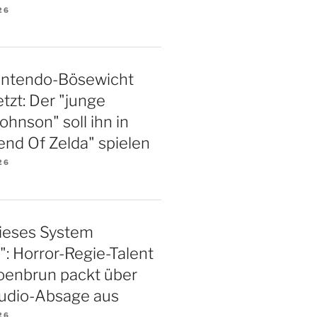
26
intendo-Bösewicht
tzt: Der "junge
hnson" soll ihn in
nd Of Zelda" spielen
26
 dieses System
": Horror-Regie-Talent
oenbrun packt über
tudio-Absage aus
26