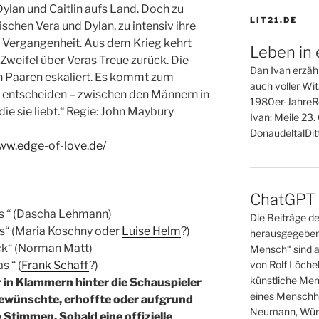
Dylan und Caitlin aufs Land. Doch zu
LIT21.DE
schen Vera und Dylan, zu intensiv ihre
 Vergangenheit. Aus dem Krieg kehrt
Leben in 
 Zweifel über Veras Treue zurück. Die
Dan Ivan erzähl
 Paaren eskaliert. Es kommt zum
auch voller Wi
entscheiden – zwischen den Männern in
1980er-JahreR
ie sie liebt.“ Regie: John Maybury
Ivan: Meile 23
DonaudeltalDitt
www.edge-of-love.de/
ChatGPT o
lips “ (Dascha Lehmann)
Die Beiträge d
mas“ (Maria Koschny oder
Luise Helm
?)
herausgegeben
lick“ (Norman Matt)
Mensch“ sind a
 “ (
Frank Schaff
?)
von Rolf Löche
künstliche Men
 in Klammern hinter die Schauspieler
eines Menschh
gewünschte, erhoffte oder aufgrund
Neumann, Wür
 Stimmen. Sobald eine offizielle