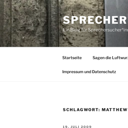
Zum
Inhalt
SPRECHER
springen
Ein Blog für Sprechersucher*i
Startseite
Sagen die Luftwur
Impressum und Datenschutz
SCHLAGWORT:
MATTHEW
VERÖFFENTLICHT
19. JULI 2009