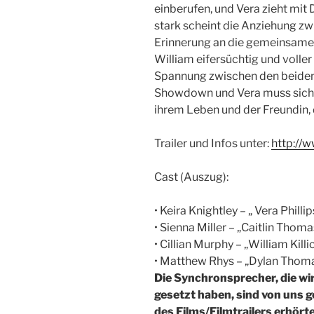
einberufen, und Vera zieht mit 
stark scheint die Anziehung zwi
Erinnerung an die gemeinsame
William eifersüchtig und voller
Spannung zwischen den beiden
Showdown und Vera muss sich 
ihrem Leben und der Freundin, d
Trailer und Infos unter:
http://
Cast (Auszug):
• Keira Knightley – „ Vera Phil
• Sienna Miller – „Caitlin Tho
• Cillian Murphy – „William Kil
• Matthew Rhys – „Dylan Thomas
Die Synchronsprecher, die wir
gesetzt haben, sind von uns 
des Films/Filmtrailers erhörte