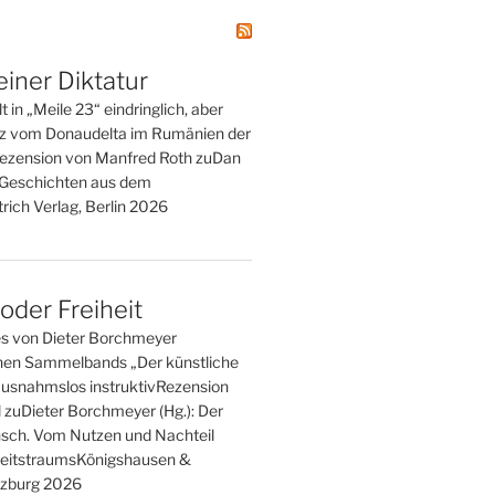
einer Diktatur
t in „Meile 23“ eindringlich, aber
tz vom Donaudelta im Rumänien der
ezension von Manfred Roth zuDan
. Geschichten aus dem
rich Verlag, Berlin 2026
der Freiheit
es von Dieter Borchmeyer
en Sammelbands „Der künstliche
usnahmslos instruktivRezension
l zuDieter Borchmeyer (Hg.): Der
sch. Vom Nutzen und Nachteil
eitstraumsKönigshausen &
zburg 2026