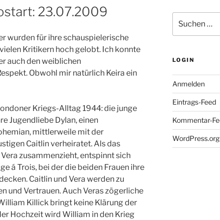
ostart: 23.07.2009
Suche
nach:
er wurden für ihre schauspielerische
ielen Kritikern hoch gelobt. Ich konnte
ber auch den weiblichen
LOGIN
spekt. Obwohl mir natürlich Keira ein
Anmelden
Eintrags-Feed
ondoner Kriegs-Alltag 1944: die junge
 ihre Jugendliebe Dylan, einen
Kommentar-Fe
hemian, mittlerweile mit der
WordPress.org
tigen Caitlin verheiratet. Als das
Vera zusammenzieht, entspinnt sich
á Trois, bei der die beiden Frauen ihre
decken. Caitlin und Vera werden zu
n und Vertrauen. Auch Veras zögerliche
illiam Killick bringt keine Klärung der
der Hochzeit wird William in den Krieg