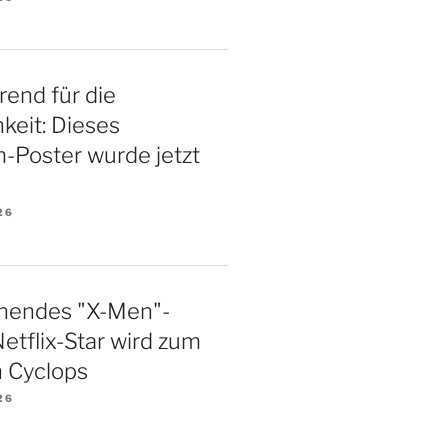
rend für die
hkeit: Dieses
m-Poster wurde jetzt
26
hendes "X-Men"-
Netflix-Star wird zum
 Cyclops
26