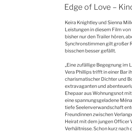
AM
Edge of Love – Kin
Keira Knightley und Sienna Mill
Leistungen in diesem Film von v
bisher nur den Trailer hören, a
Synchronstimmen gilt großer Re
bisschen besser gefällt.
„Eine zufällige Begegnung im L
Vera Phillips trifft in einer Bar
charismatischer Dichter und Bo
extravaganten und abenteuerlus
Ehepaar aus Wohnungsnot mit 
eine spannungsgeladene Ménage 
tiefe Seelenverwandschaft ent
Freundinnen zwischen Verlange
Heirat mit dem jungen Officer W
Verhältnisse. Schon kurz nach 