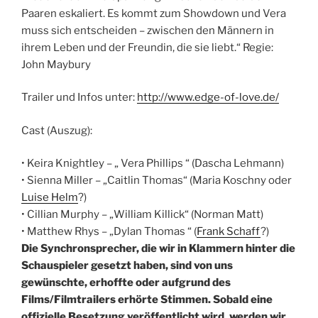
Paaren eskaliert. Es kommt zum Showdown und Vera
muss sich entscheiden – zwischen den Männern in
ihrem Leben und der Freundin, die sie liebt.“ Regie:
John Maybury
Trailer und Infos unter:
http://www.edge-of-love.de/
Cast (Auszug):
• Keira Knightley – „ Vera Phillips “ (Dascha Lehmann)
• Sienna Miller – „Caitlin Thomas“ (Maria Koschny oder
Luise Helm
?)
• Cillian Murphy – „William Killick“ (Norman Matt)
• Matthew Rhys – „Dylan Thomas “ (
Frank Schaff
?)
Die Synchronsprecher, die wir in Klammern hinter die
Schauspieler gesetzt haben, sind von uns
gewünschte, erhoffte oder aufgrund des
Films/Filmtrailers erhörte Stimmen. Sobald eine
offizielle Besetzung veröffentlicht wird, werden wir