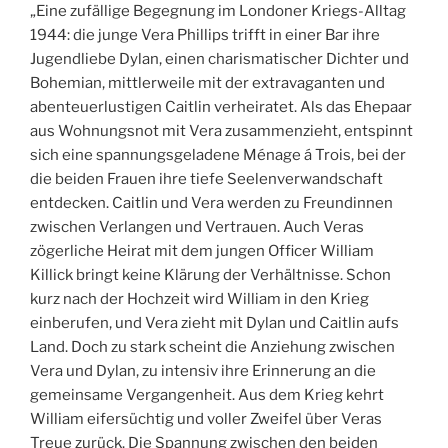
„Eine zufällige Begegnung im Londoner Kriegs-Alltag
1944: die junge Vera Phillips trifft in einer Bar ihre
Jugendliebe Dylan, einen charismatischer Dichter und
Bohemian, mittlerweile mit der extravaganten und
abenteuerlustigen Caitlin verheiratet. Als das Ehepaar
aus Wohnungsnot mit Vera zusammenzieht, entspinnt
sich eine spannungsgeladene Ménage á Trois, bei der
die beiden Frauen ihre tiefe Seelenverwandschaft
entdecken. Caitlin und Vera werden zu Freundinnen
zwischen Verlangen und Vertrauen. Auch Veras
zögerliche Heirat mit dem jungen Officer William
Killick bringt keine Klärung der Verhältnisse. Schon
kurz nach der Hochzeit wird William in den Krieg
einberufen, und Vera zieht mit Dylan und Caitlin aufs
Land. Doch zu stark scheint die Anziehung zwischen
Vera und Dylan, zu intensiv ihre Erinnerung an die
gemeinsame Vergangenheit. Aus dem Krieg kehrt
William eifersüchtig und voller Zweifel über Veras
Treue zurück. Die Spannung zwischen den beiden