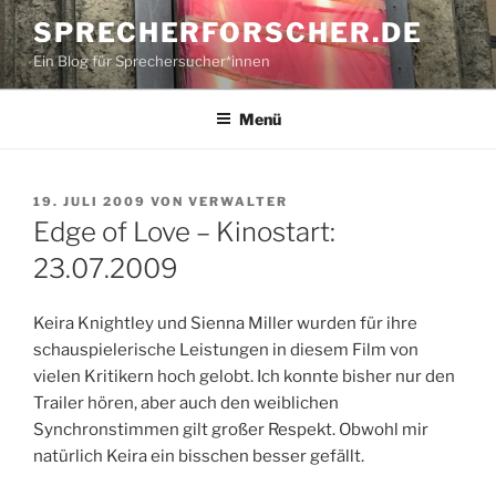
Zum
SPRECHERFORSCHER.DE
Inhalt
Ein Blog für Sprechersucher*innen
springen
Menü
VERÖFFENTLICHT
19. JULI 2009
VON
VERWALTER
AM
Edge of Love – Kinostart:
23.07.2009
Keira Knightley und Sienna Miller wurden für ihre
schauspielerische Leistungen in diesem Film von
vielen Kritikern hoch gelobt. Ich konnte bisher nur den
Trailer hören, aber auch den weiblichen
Synchronstimmen gilt großer Respekt. Obwohl mir
natürlich Keira ein bisschen besser gefällt.