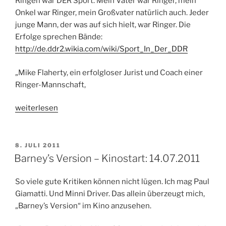
Ringen war DER Sport. Mein Vater war Ringer, mein
Onkel war Ringer, mein Großvater natürlich auch. Jeder
junge Mann, der was auf sich hielt, war Ringer. Die
Erfolge sprechen Bände:
http://de.ddr2.wikia.com/wiki/Sport_In_Der_DDR
„Mike Flaherty, ein erfolgloser Jurist und Coach einer
Ringer-Mannschaft,
„Win
weiterlesen
Win
–
Kinostart:
VERÖFFENTLICHT
8. JULI 2011
AM
21.07.2011“
Barney’s Version – Kinostart: 14.07.2011
So viele gute Kritiken können nicht lügen. Ich mag Paul
Giamatti. Und Minni Driver. Das allein überzeugt mich,
„Barney’s Version“ im Kino anzusehen.