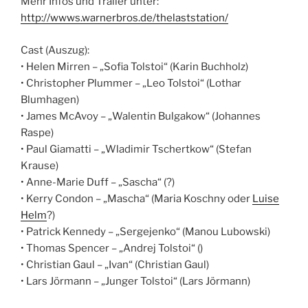
Mehr Infos und Trailer unter:
http://wwws.warnerbros.de/thelaststation/
Cast (Auszug):
• Helen Mirren – „Sofia Tolstoi“ (Karin Buchholz)
• Christopher Plummer – „Leo Tolstoi“ (Lothar
Blumhagen)
• James McAvoy – „Walentin Bulgakow“ (Johannes
Raspe)
• Paul Giamatti – „Wladimir Tschertkow“ (Stefan
Krause)
• Anne-Marie Duff – „Sascha“ (?)
• Kerry Condon – „Mascha“ (Maria Koschny oder
Luise
Helm
?)
• Patrick Kennedy – „Sergejenko“ (Manou Lubowski)
• Thomas Spencer – „Andrej Tolstoi“ ()
• Christian Gaul – „Ivan“ (Christian Gaul)
• Lars Jörmann – „Junger Tolstoi“ (Lars Jörmann)