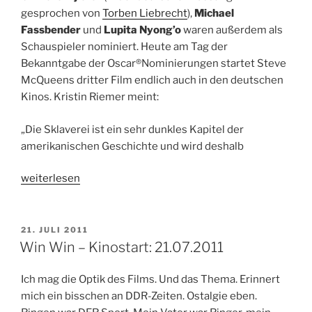
Kinostart:
gesprochen von
Torben Liebrecht
),
Michael
17.04.2014“
Fassbender
und
Lupita Nyong’o
waren außerdem als
Schauspieler nominiert. Heute am Tag der
Bekanntgabe der Oscar®Nominierungen startet Steve
McQueens dritter Film endlich auch in den deutschen
Kinos. Kristin Riemer meint:
„Die Sklaverei ist ein sehr dunkles Kapitel der
amerikanischen Geschichte und wird deshalb
„12
weiterlesen
Years
A
Slave
VERÖFFENTLICHT
21. JULI 2011
AM
–
Win Win – Kinostart: 21.07.2011
Kinostart:
16.01.2014“
Ich mag die Optik des Films. Und das Thema. Erinnert
mich ein bisschen an DDR-Zeiten. Ostalgie eben.