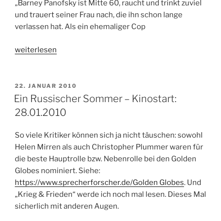
„Barney Panofsky ist Mitte 60, raucht und trinkt zuviel
und trauert seiner Frau nach, die ihn schon lange
verlassen hat. Als ein ehemaliger Cop
„Barney’s
weiterlesen
Version
–
Kinostart:
VERÖFFENTLICHT
22. JANUAR 2010
AM
14.07.2011“
Ein Russischer Sommer – Kinostart:
28.01.2010
So viele Kritiker können sich ja nicht täuschen: sowohl
Helen Mirren als auch Christopher Plummer waren für
die beste Hauptrolle bzw. Nebenrolle bei den Golden
Globes nominiert. Siehe:
https://www.sprecherforscher.de/Golden Globes
. Und
„Krieg & Frieden“ werde ich noch mal lesen. Dieses Mal
sicherlich mit anderen Augen.