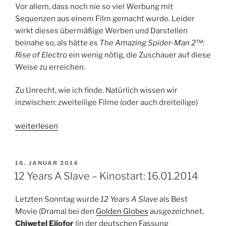
Vor allem, dass noch nie so viel Werbung mit
Sequenzen aus einem Film gemacht wurde. Leider
wirkt dieses übermäßige Werben und Darstellen
beinahe so, als hätte es
The Amazing Spider-Man 2™:
Rise of Electro
ein wenig nötig, die Zuschauer auf diese
Weise zu erreichen.
Zu Unrecht, wie ich finde. Natürlich wissen wir
inzwischen: zweiteilige Filme (oder auch dreiteilige)
„The
weiterlesen
Amazing
Spider-
Man
VERÖFFENTLICHT
16. JANUAR 2014
AM
2™:
12 Years A Slave – Kinostart: 16.01.2014
Rise
of
Letzten Sonntag wurde
12 Years A Slave
als Best
Electro
Movie (Drama) bei den
Golden Globes
ausgezeichnet,
–
Chiwetel Ejiofor
(in der deutschen Fassung