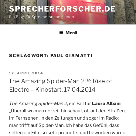
Zum
SPRECHERFORSCHER.DE
Inhalt
Ein Blog für Sprechersucher*innen
springen
Menü
SCHLAGWORT:
PAUL GIAMATTI
VERÖFFENTLICHT
17. APRIL 2014
AM
The Amazing Spider-Man 2™: Rise of
Electro – Kinostart: 17.04.2014
The Amazing Spider-Man 2
, ein Fall für
Laura Albani
:
„Überall wo man derzeit hinschaut, ob auf den Straßen,
im Fernsehen, in den Zeitungen und sogar im Radio:
man trifft auf Spider-Man. Ich habe das Gefühl, dass
selten ein Film so sehr promotet und beworben wurde.