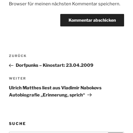
Browser für meinen nächsten Kommentar speichern.
Beitragsnavigation
Vorheriger
ZURÜCK
Beitrag
Dorfpunks – Kinostart: 23.04.2009
Nächster
WEITER
Beitrag
Ulrich Matthes liest aus Vladimir Nabokovs
Autobiografie „Erinnerung, sprich“
SUCHE