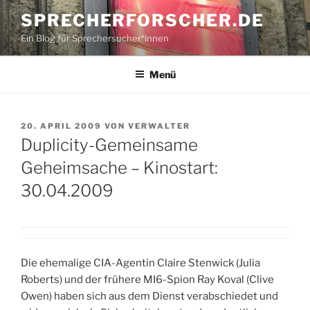
Zum
SPRECHERFORSCHER.DE
Inhalt
Ein Blog für Sprechersucher*innen
springen
Menü
VERÖFFENTLICHT
20. APRIL 2009
VON
VERWALTER
AM
Duplicity-Gemeinsame
Geheimsache – Kinostart:
30.04.2009
Die ehemalige CIA-Agentin Claire Stenwick (Julia
Roberts) und der frühere MI6-Spion Ray Koval (Clive
Owen) haben sich aus dem Dienst verabschiedet und