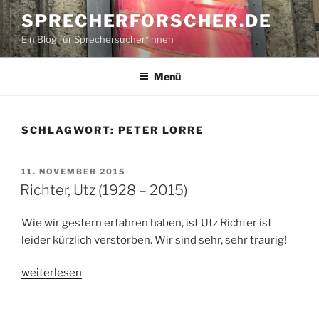
Zum
SPRECHERFORSCHER.DE
Inhalt
Ein Blog für Sprechersucher*innen
springen
Menü
SCHLAGWORT:
PETER LORRE
VERÖFFENTLICHT
11. NOVEMBER 2015
AM
Richter, Utz (1928 – 2015)
Wie wir gestern erfahren haben, ist Utz Richter ist
leider kürzlich verstorben. Wir sind sehr, sehr traurig!
„Richter,
weiterlesen
Utz
(1928