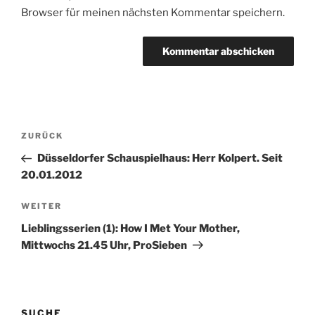
Browser für meinen nächsten Kommentar speichern.
Beitragsnavigation
Vorheriger
ZURÜCK
Beitrag
Düsseldorfer Schauspielhaus: Herr Kolpert. Seit
20.01.2012
Nächster
WEITER
Beitrag
Lieblingsserien (1): How I Met Your Mother,
Mittwochs 21.45 Uhr, ProSieben
SUCHE