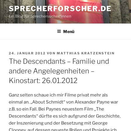
Zum
SPRECHERFORSCHER.DE
Inhalt
Ein Blog für Sprechersucher*innen
springen
Menü
VERÖFFENTLICHT
24. JANUAR 2012
VON
MATTHIAS KRATZENSTEIN
AM
The Descendants – Familie und
andere Angelegenheiten –
Kinostart: 26.01.2012
Ganz selten schaue ich mir Filme privat mehr als
einmal an. „About Schmidt“ von Alexander Payne war
z.B. so ein Fall. Bei Paynes neuestem Film „The
Descendants“ dürfte es sich aufgrund der Geschichte,
der Inszenierung und der Besetzung mit George
Clooney, auf dessen neueste Rollen und Projekte ich