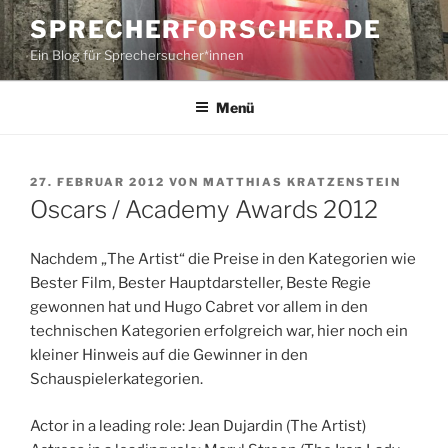
Zum
SPRECHERFORSCHER.DE
Inhalt
Ein Blog für Sprechersucher*innen
springen
Menü
VERÖFFENTLICHT
27. FEBRUAR 2012
VON
MATTHIAS KRATZENSTEIN
AM
Oscars / Academy Awards 2012
Nachdem „The Artist“ die Preise in den Kategorien wie
Bester Film, Bester Hauptdarsteller, Beste Regie
gewonnen hat und Hugo Cabret vor allem in den
technischen Kategorien erfolgreich war, hier noch ein
kleiner Hinweis auf die Gewinner in den
Schauspielerkategorien.
Actor in a leading role: Jean Dujardin (The Artist)