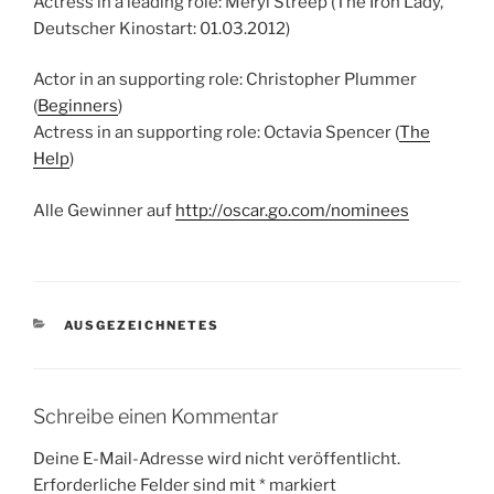
Actress in a leading role: Meryl Streep (The Iron Lady,
Deutscher Kinostart: 01.03.2012)
Actor in an supporting role: Christopher Plummer
(
Beginners
)
Actress in an supporting role: Octavia Spencer (
The
Help
)
Alle Gewinner auf
http://oscar.go.com/nominees
KATEGORIEN
AUSGEZEICHNETES
Schreibe einen Kommentar
Deine E-Mail-Adresse wird nicht veröffentlicht.
Erforderliche Felder sind mit
*
markiert