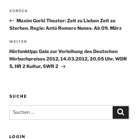
Beitragsnavigation
Vorheriger
ZURÜCK
Beitrag
Maxim Gorki Theater: Zeit zu Lieben Zeit zu
Sterben. Regie: Antú Romero Nunes. Ab 09. März
Nächster
WEITER
Beitrag
Hörfunktipp: Gala zur Verleihung des Deutschen
Hörbuchpreises 2012, 14.03.2012, 20.05 Uhr, WDR
5, HR 2 Kultur, SWR 2
SUCHE
Suche
Suche
nach:
LOGIN