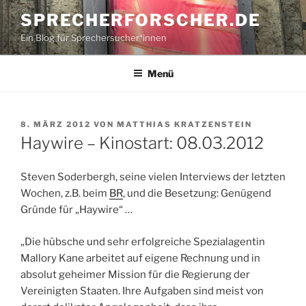
Zum
SPRECHERFORSCHER.DE
Inhalt
Ein Blog für Sprechersucher*innen
springen
Menü
VERÖFFENTLICHT
8. MÄRZ 2012
VON
MATTHIAS KRATZENSTEIN
AM
Haywire – Kinostart: 08.03.2012
Steven Soderbergh, seine vielen Interviews der letzten
Wochen, z.B. beim
BR
, und die Besetzung: Genügend
Gründe für „Haywire“ …
„Die hübsche und sehr erfolgreiche Spezialagentin
Mallory Kane arbeitet auf
eigene Rechnung und in
absolut geheimer Mission für die Regierung der
Vereinigten Staaten. Ihre Aufgaben sind meist von