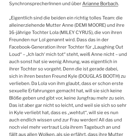
SynchronsprecherInnen und über
Arianne Borbach
.
„Eigentlich sind die beiden ein richtig tolles Team: die
alleinerziehende Mutter
Anne (DEMI MOORE) und ihre
16-jährige Tochter Lola (MILEY CYRUS), die von ihren
Freunden nur Lol genannt wird. Dass das in der
Facebook-Generation ihrer Tochter für „Laughing Out
Loud“ – „Ich lach‘ mich tot“ steht, weiß Anne nicht – und
auch sonst hat sie wenig Ahnung, was eigentlich in
ihrer Tochter so vorgeht. Denn die ist gerade dabei,
sich in ihren besten Freund Kyle (DOUGLAS BOOTH) zu
verlieben. Da Lola von ihm glaubt, dass er schon erste
sexuelle Erfahrungen gemacht hat, will sie sich keine
Blöße geben und gibt vor, keine Jungfrau mehr zu sein.
Das ist aber gar nicht so leicht, und weil sie sich so sehr
in Kyle verliebt hat, dass es „wehtut“, will sie es nun
auch endlich wissen und zur Frau werden! All das und
noch viel mehr vertraut Lola ihrem Tagebuch an und
fällt aus allen Wolken, als sie erfährt, dass ihre Mutter