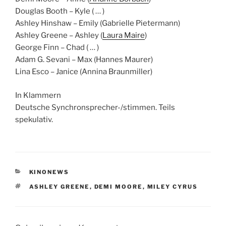
Douglas Booth – Kyle ( … )
Ashley Hinshaw – Emily (Gabrielle Pietermann)
Ashley Greene – Ashley (
Laura Maire
)
George Finn – Chad ( … )
Adam G. Sevani – Max (Hannes Maurer)
Lina Esco – Janice (Annina Braunmiller)
In Klammern
Deutsche Synchronsprecher-/stimmen. Teils
spekulativ.
KATEGORIEN
KINONEWS
SCHLAGWÖRTER
ASHLEY GREENE
,
DEMI MOORE
,
MILEY CYRUS