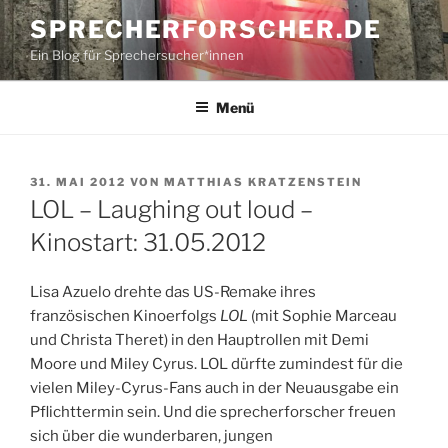
Zum
SPRECHERFORSCHER.DE
Inhalt
Ein Blog für Sprechersucher*innen
springen
Menü
VERÖFFENTLICHT
31. MAI 2012
VON
MATTHIAS KRATZENSTEIN
AM
LOL – Laughing out loud –
Kinostart: 31.05.2012
Lisa Azuelo drehte das US-Remake ihres
französischen Kinoerfolgs
LOL
(mit Sophie Marceau
und Christa Theret) in den Hauptrollen mit Demi
Moore und Miley Cyrus. LOL dürfte zumindest für die
vielen Miley-Cyrus-Fans auch in der Neuausgabe ein
Pflichttermin sein. Und die sprecherforscher freuen
sich über die wunderbaren, jungen