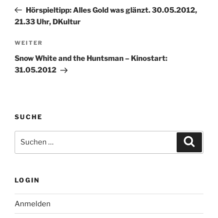
Beitrag
Hörspieltipp: Alles Gold was glänzt. 30.05.2012,
21.33 Uhr, DKultur
Nächster
WEITER
Beitrag
Snow White and the Huntsman – Kinostart:
31.05.2012
SUCHE
Suche
Suche
nach:
LOGIN
Anmelden