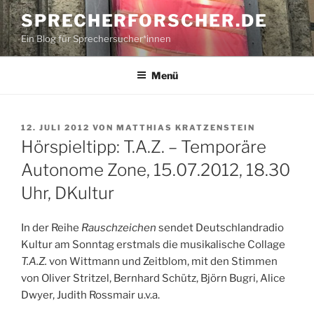
Zum
SPRECHERFORSCHER.DE
Inhalt
Ein Blog für Sprechersucher*innen
springen
Menü
VERÖFFENTLICHT
12. JULI 2012
VON
MATTHIAS KRATZENSTEIN
AM
Hörspieltipp: T.A.Z. – Temporäre
Autonome Zone, 15.07.2012, 18.30
Uhr, DKultur
In der Reihe
Rauschzeichen
sendet Deutschlandradio
Kultur am Sonntag erstmals die musikalische Collage
T.A.Z.
von Wittmann und Zeitblom, mit den Stimmen
von Oliver Stritzel, Bernhard Schütz, Björn Bugri, Alice
Dwyer, Judith Rossmair u.v.a.