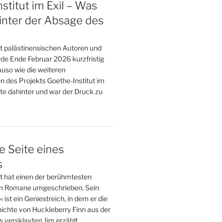
stitut im Exil – Was
inter der Absage des
t palästinensischen Autoren und
de Ende Februar 2026 kurzfristig
uso wie die weiteren
n des Projekts Goethe-Institut im
te dahinter und war der Druck zu
e Seite eines
s
tt hat einen der berühmtesten
n Romane umgeschrieben. Sein
st ein Geniestreich, in dem er die
ichte von Huckleberry Finn aus der
 versklavten Jim erzählt.