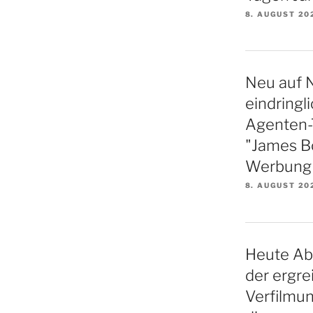
8. AUGUST 20
Neu auf N
eindringl
Agenten-Th
"James B
Werbung f
8. AUGUST 20
Heute Ab
der ergre
Verfilmu