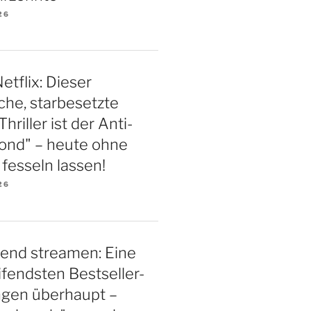
26
etflix: Dieser
iche, starbesetzte
riller ist der Anti-
ond" – heute ohne
esseln lassen!
26
end streamen: Eine
ifendsten Bestseller-
ngen überhaupt –