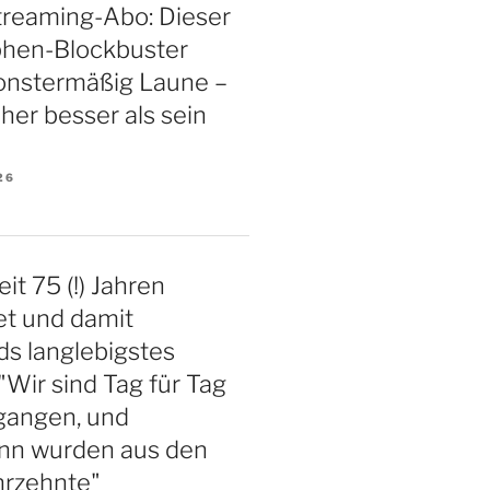
treaming-Abo: Dieser
phen-Blockbuster
nstermäßig Laune –
aher besser als sein
26
eit 75 (!) Jahren
et und damit
s langlebigstes
"Wir sind Tag für Tag
gangen, und
nn wurden aus den
hrzehnte"