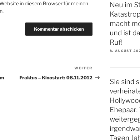
Neu im S
Website in diesem Browser für meinen
n.
Katastro
macht mo
und ist d
Ruf!
8. AUGUST 20
WEITER
Nächster
Beitrag
em
Fraktus – Kinostart: 08.11.2012
Sie sind s
verheirat
Hollywood
Ehepaar: 
weiterge
irgendwa
Tagen Ja