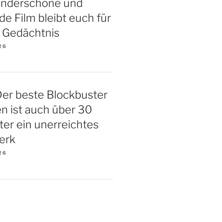
underschöne und
 Film bleibt euch für
 Gedächtnis
26
Der beste Blockbuster
ten ist auch über 30
ter ein unerreichtes
erk
26