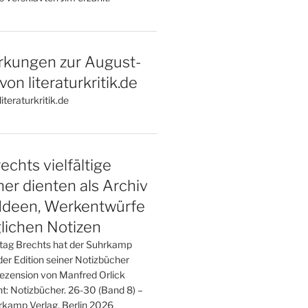
kungen zur August-
on literaturkritik.de
iteraturkritik.de
echts vielfältige
er dienten als Archiv
 Ideen, Werkentwürfe
glichen Notizen
tag Brechts hat der Suhrkamp
er Edition seiner Notizbücher
Rezension von Manfred Orlick
t: Notizbücher. 26-30 (Band 8) –
kamp Verlag, Berlin 2026