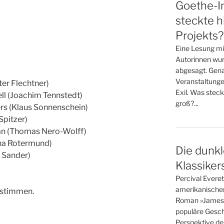
Goethe-In
steckte h
Projekts?
Eine Lesung mi
Autorinnen wur
abgesagt. Gena
Veranstaltunge
er Flechtner)
Exil. Was steck
ll (Joachim Tennstedt)
groß?...
s (Klaus Sonnenschein)
Spitzer)
dan (Thomas Nero-Wolff)
cha Rotermund)
Die dunkl
y Sander)
Klassiker
Percival Evere
amerikanische
-stimmen.
Roman »James« i
populäre Gesch
Perspektive des