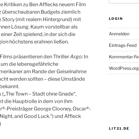
ie Kritiken zu Ben Afflecks neuem Film
tz überschaubaren Budgets ziemlich
ge Story (mit realem Hintergrund) mit
LOGIN
ühnen Lösung. Kaum vorstellbar als
Anmelden
einer Zeit spielend, in der sich die
on höchstens erahnen ließen.
Eintrags-Feed
Films präsentieren den Thriller
Argo
: In
Kommentar-Fe
 um die lebensgefährliche
WordPress.org
Amerikaner am Rande der Geiselnahme
racht werden sollten – diese Umstände
 bekannt.
k („The Town – Stadt ohne Gnade“,
t die Hauptrolle in dem von ihm
ar®-Preisträger George Clooney, Oscar®-
Night, and Good Luck.“) und Affleck
)
LIT21.DE