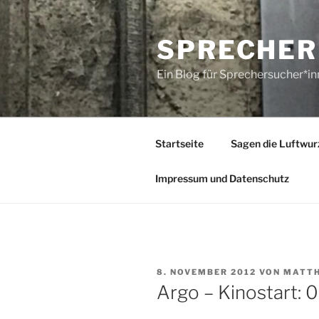
Zum
Inhalt
SPRECHER
springen
Ein Blog für Sprechersucher*i
Startseite
Sagen die Luftwur
Impressum und Datenschutz
VERÖFFENTLICHT
8. NOVEMBER 2012
VON
MATTH
AM
Argo – Kinostart: 