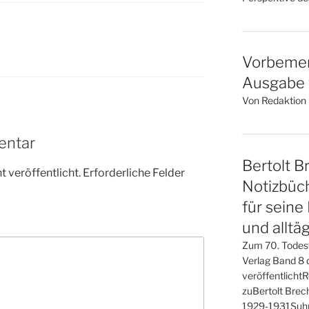
Vorbemer
Ausgabe v
Von Redaktion l
entar
Bertolt Br
 veröffentlicht.
Erforderliche Felder
Notizbüch
für seine
und alltä
Zum 70. Todes
Verlag Band 8 d
veröffentlicht
zuBertolt Brech
1929-1931Suhr