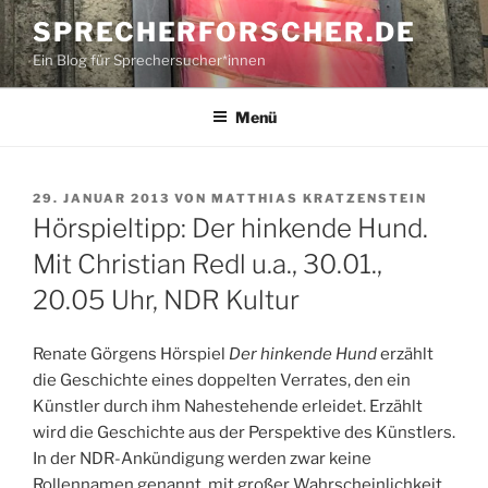
Zum
SPRECHERFORSCHER.DE
Inhalt
Ein Blog für Sprechersucher*innen
springen
Menü
VERÖFFENTLICHT
29. JANUAR 2013
VON
MATTHIAS KRATZENSTEIN
AM
Hörspieltipp: Der hinkende Hund.
Mit Christian Redl u.a., 30.01.,
20.05 Uhr, NDR Kultur
Renate Görgens Hörspiel
Der hinkende Hund
erzählt
die Geschichte eines doppelten Verrates, den ein
Künstler durch ihm Nahestehende erleidet. Erzählt
wird die Geschichte aus der Perspektive des Künstlers.
In der NDR-Ankündigung werden zwar keine
Rollennamen genannt, mit großer Wahrscheinlichkeit