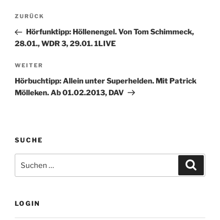
Beitragsnavigation
Vorheriger
ZURÜCK
Beitrag
Hörfunktipp: Höllenengel. Von Tom Schimmeck,
28.01., WDR 3, 29.01. 1LIVE
Nächster
WEITER
Beitrag
Hörbuchtipp: Allein unter Superhelden. Mit Patrick
Mölleken. Ab 01.02.2013, DAV
SUCHE
Suche
Suche
nach:
LOGIN