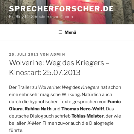
Zum
SPRECHERFORSCHER.DE
Inhalt
Ein Blog für Sprechersucher*innen
springen
Menü
VERÖFFENTLICHT
25. JULI 2013
VON
ADMIN
AM
Wolverine: Weg des Kriegers –
Kinostart: 25.07.2013
Der Trailer zu
Wolverine: Weg des Kriegers
hat schon
eine sehr sehr magische Wirkung. Natürlich auch
durch die hypnotischen Texte gesprochen von
Fumio
Okura
,
Rubina Nath
und
Thomas Nero-Wolff
. Das
deutsche Dialogbuch schrieb
Tobias Meister
, der wie
bei allen
X-Men
Filmen zuvor auch die Dialogregie
führte.