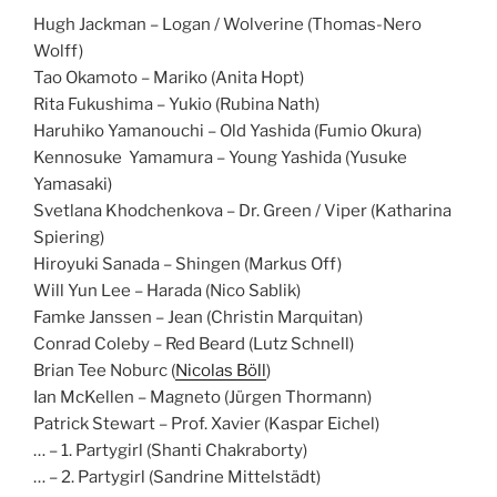
Hugh Jackman – Logan / Wolverine (Thomas-Nero
Wolff)
Tao Okamoto – Mariko (Anita Hopt)
Rita Fukushima – Yukio (Rubina Nath)
Haruhiko Yamanouchi – Old Yashida (Fumio Okura)
Kennosuke Yamamura – Young Yashida (Yusuke
Yamasaki)
Svetlana Khodchenkova – Dr. Green / Viper (Katharina
Spiering)
Hiroyuki Sanada – Shingen (Markus Off)
Will Yun Lee – Harada (Nico Sablik)
Famke Janssen – Jean (Christin Marquitan)
Conrad Coleby – Red Beard (Lutz Schnell)
Brian Tee Noburc (
Nicolas Böll
)
Ian McKellen – Magneto (Jürgen Thormann)
Patrick Stewart – Prof. Xavier (Kaspar Eichel)
… – 1. Partygirl (Shanti Chakraborty)
… – 2. Partygirl (Sandrine Mittelstädt)