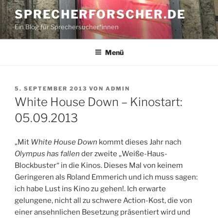
Zum
SPRECHERFORSCHER.DE
Inhalt
Ein Blog für Sprechersucher*innen
springen
Menü
VERÖFFENTLICHT
5. SEPTEMBER 2013
VON
ADMIN
AM
White House Down – Kinostart:
05.09.2013
„Mit
White House Down
kommt dieses Jahr nach
Olympus has fallen
der zweite „Weiße-Haus-
Blockbuster“ in die Kinos. Dieses Mal von keinem
Geringeren als Roland Emmerich und ich muss sagen:
ich habe Lust ins Kino zu gehen!. Ich erwarte
gelungene, nicht all zu schwere Action-Kost, die von
einer ansehnlichen Besetzung präsentiert wird und