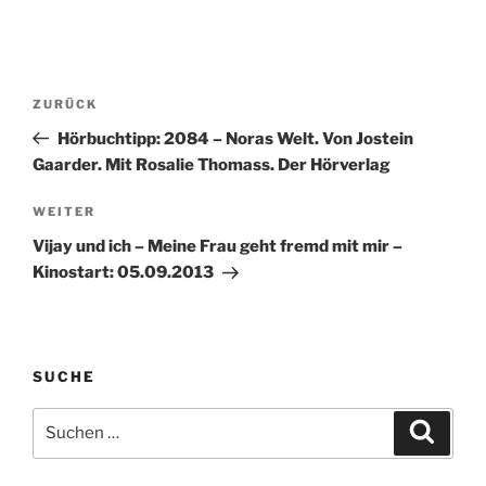
Beitragsnavigation
Vorheriger
ZURÜCK
Beitrag
Hörbuchtipp: 2084 – Noras Welt. Von Jostein
Gaarder. Mit Rosalie Thomass. Der Hörverlag
Nächster
WEITER
Beitrag
Vijay und ich – Meine Frau geht fremd mit mir –
Kinostart: 05.09.2013
SUCHE
Suche
Suche
nach: