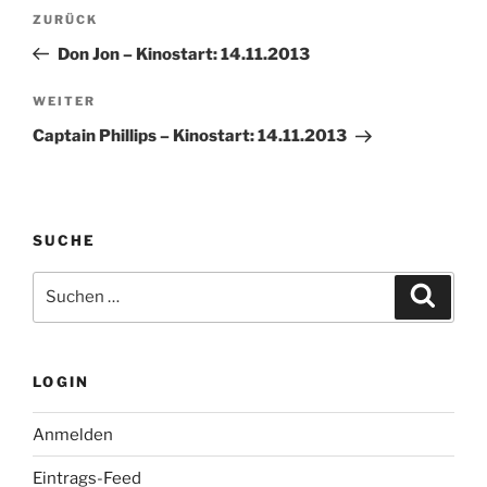
Beitragsnavigation
Vorheriger
ZURÜCK
Beitrag
Don Jon – Kinostart: 14.11.2013
Nächster
WEITER
Beitrag
Captain Phillips – Kinostart: 14.11.2013
SUCHE
Suche
Suche
nach:
LOGIN
Anmelden
Eintrags-Feed