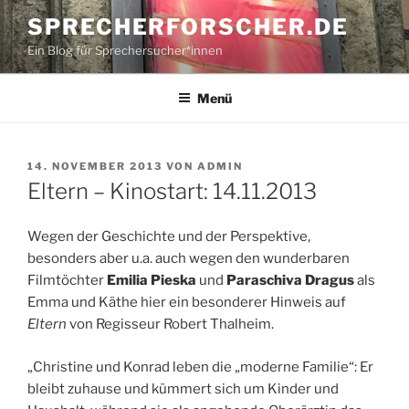
Zum
SPRECHERFORSCHER.DE
Inhalt
Ein Blog für Sprechersucher*innen
springen
Menü
VERÖFFENTLICHT
14. NOVEMBER 2013
VON
ADMIN
AM
Eltern – Kinostart: 14.11.2013
Wegen der Geschichte und der Perspektive,
besonders aber u.a. auch wegen den wunderbaren
Filmtöchter
Emilia Pieska
und
Paraschiva Dragus
als
Emma und Käthe hier ein besonderer Hinweis auf
Eltern
von Regisseur Robert Thalheim.
„Christine und Konrad leben die „moderne Familie“: Er
bleibt zuhause und kümmert sich um Kinder
und