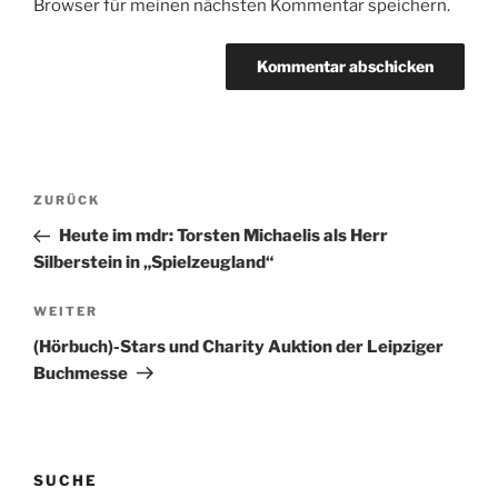
Browser für meinen nächsten Kommentar speichern.
Beitragsnavigation
Vorheriger
ZURÜCK
Beitrag
Heute im mdr: Torsten Michaelis als Herr
Silberstein in „Spielzeugland“
Nächster
WEITER
Beitrag
(Hörbuch)-Stars und Charity Auktion der Leipziger
Buchmesse
SUCHE