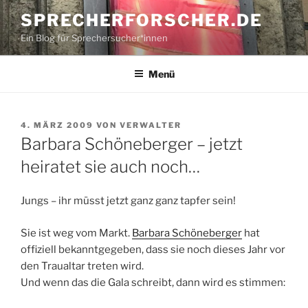
Zum
SPRECHERFORSCHER.DE
Inhalt
Ein Blog für Sprechersucher*innen
springen
Menü
VERÖFFENTLICHT
4. MÄRZ 2009
VON
VERWALTER
AM
Barbara Schöneberger – jetzt
heiratet sie auch noch…
Jungs – ihr müsst jetzt ganz ganz tapfer sein!
Sie ist weg vom Markt.
Barbara Schöneberger
hat
offiziell bekanntgegeben, dass sie noch dieses Jahr vor
den Traualtar treten wird.
Und wenn das die Gala schreibt, dann wird es stimmen: