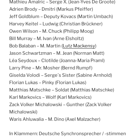
Mathieu Amalric – Serge X. (Jean-Yves De Groote)
Adrien Brody – Dmitri (Markus Pfeiffer)
Jeff Goldblum – Deputy Kovacs (Martin Umbach)
Harvey Keitel – Ludwig (Christian Brückner)
Owen Wilson – M. Chuck (Philipp Moog)
Bill Murray – M. Ivan (Arne Elsholtz)
Bob Balaban – M. Martin (
Lutz Mackensy
)
Jason Schwartzman – M. Jean (Norman Matt)
Léa Seydoux – Clotilde (Joanna-Maria Praml)
Larry Pine – Mr. Mosher (Bernd Rumpf)
Giselda Volodi – Serge´s Sister (Sabine Arnhold)
Florian Lukas – Pinky (Florian Lukas)
Matthias Matschke – Soldat (Matthias Matschke)
Karl Markovics – Wolf (Karl Markovics)
Zack Volker Michalowski – Gunther (Zack Volker
Michalowski)
Waris Ahluwalia – M. Dino (Axel Malzacher)
In Klammern: Deutsche Synchronsprecher / -stimmen