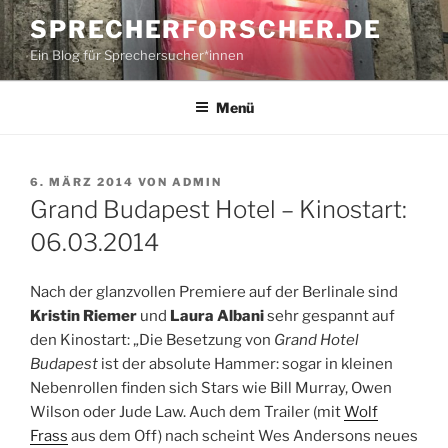
Zum
SPRECHERFORSCHER.DE
Inhalt
Ein Blog für Sprechersucher*innen
springen
Menü
VERÖFFENTLICHT
6. MÄRZ 2014
VON
ADMIN
AM
Grand Budapest Hotel – Kinostart:
06.03.2014
Nach der glanzvollen Premiere auf der Berlinale sind
Kristin Riemer
und
Laura Albani
sehr gespannt auf
den Kinostart: „Die Besetzung von
Grand Hotel
Budapest
ist der absolute Hammer: sogar in kleinen
Nebenrollen finden sich Stars wie Bill Murray, Owen
Wilson oder Jude Law. Auch dem Trailer (mit
Wolf
Frass
aus dem Off) nach scheint Wes Andersons neues