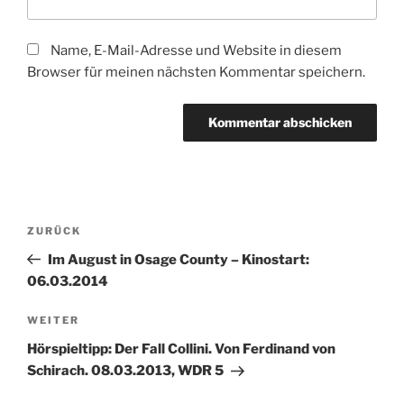
Name, E-Mail-Adresse und Website in diesem
Browser für meinen nächsten Kommentar speichern.
Beitragsnavigation
Vorheriger
ZURÜCK
Beitrag
Im August in Osage County – Kinostart:
06.03.2014
Nächster
WEITER
Beitrag
Hörspieltipp: Der Fall Collini. Von Ferdinand von
Schirach. 08.03.2013, WDR 5