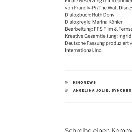
Finale Besetzung mit freundl
von Frandly-Pr/The Walt Disn
Dialogbuch: Ruth Deny
Dialogregie: Marina Köhler
Bearbeitung: FFS Film & Fer
Kreative Gesamtleitung: Ingri
Deutsche Fassung produziert v
International, Inc.
KATEGORIEN
KINONEWS
SCHLAGWÖRTER
ANGELINA JOLIE
,
SYNCHRO
Schreibe einen Komm