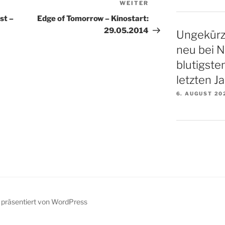
WEITER
Nächster
Beitrag
st –
Edge of Tomorrow – Kinostart:
29.05.2014
Ungekürz
neu bei N
blutigste
letzten Ja
6. AUGUST 20
z präsentiert von WordPress