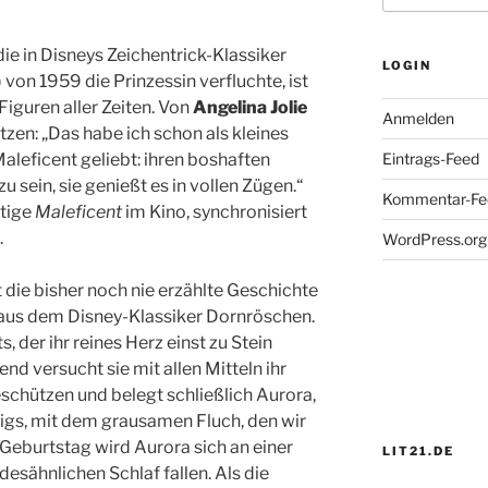
die in Disneys Zeichentrick-Klassiker
LOGIN
) von 1959 die Prinzessin verfluchte, ist
Figuren aller Zeiten. Von
Angelina Jolie
Anmelden
zen: „Das habe ich schon als kleines
aleficent geliebt: ihren boshaften
Eintrags-Feed
u sein, sie genießt es in vollen Zügen.“
Kommentar-Fe
ftige
Maleficent
im Kino, synchronisiert
.
WordPress.org
t die bisher noch nie erzählte Geschichte
aus dem Disney-Klassiker Dornröschen.
s, der ihr reines Herz einst zu Stein
nd versucht sie mit allen Mitteln ihr
schützen und belegt schließlich Aurora,
gs, mit dem grausamen Fluch, den wir
 Geburtstag wird Aurora sich an einer
LIT21.DE
desähnlichen Schlaf fallen. Als die