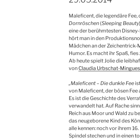
Maleficent, die legendäre Fee, 
Dornröschen
(
Sleeping Beauty
eine der berühmtesten Disney-
hört man in den Produktionsnot
Mädchen an der Zeichentrick-M
Humor. Es macht ihr Spaß, fies z
Ab heute spielt Jolie die leibha
von
Claudia Urbschat-Mingues
„Maleficent – Die dunkle Fee
is
von Maleficent, der bösen Fee
Es ist die Geschichte des Verrat
verwandelt hat. Auf Rache sinne
Reich aus Moor und Wald zu be
das neugeborene Kind des Köni
alle kennen: noch vor ihrem 16.
Spindel stechen und in einen to