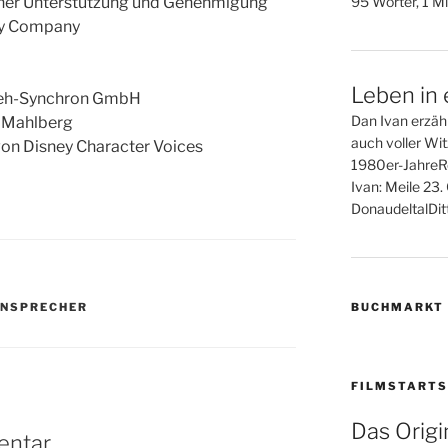
95 Wörter, 1 Mi
icher Unterstützung und Genehmigung
ey Company
Leben in 
nseh-Synchron GmbH
Dan Ivan erzähl
d Mahlberg
auch voller Wi
on Disney Character Voices
1980er-JahreR
Ivan: Meile 23
DonaudeltalDitt
BUCHMARKT
NSPRECHER
FILMSTARTS
Das Origin
entar