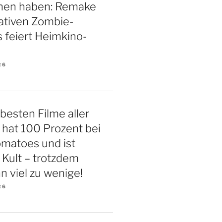
hen haben: Remake
ativen Zombie-
s feiert Heimkino-
26
 besten Filme aller
r hat 100 Prozent bei
matoes und ist
 Kult – trotzdem
n viel zu wenige!
26