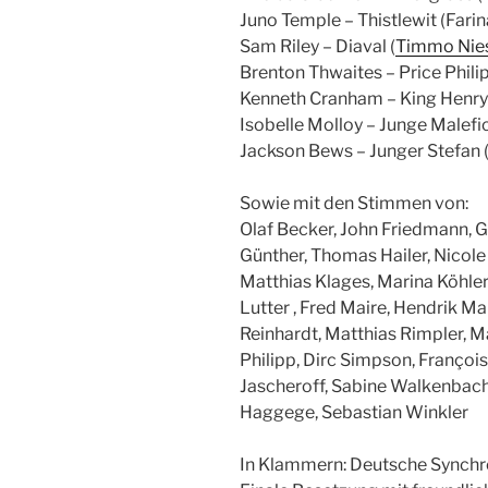
Juno Temple – Thistlewit (Fari
Sam Riley – Diaval (
Timmo Nie
Brenton Thwaites – Price Phili
Kenneth Cranham – King Henry 
Isobelle Molloy – Junge Malefi
Jackson Bews – Junger Stefan
Sowie mit den Stimmen von:
Olaf Becker, John Friedmann, Gr
Günther, Thomas Hailer, Nicole
Matthias Klages, Marina Köhle
Lutter , Fred Maire, Hendrik Ma
Reinhardt, Matthias Rimpler, 
Philipp, Dirc Simpson, Françoi
Jascheroff, Sabine Walkenbach
Haggege, Sebastian Winkler
In Klammern: Deutsche Synchr