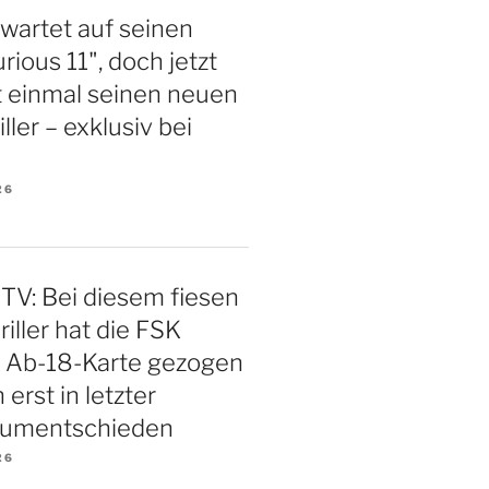
 wartet auf seinen
rious 11", doch jetzt
st einmal seinen neuen
iller – exklusiv bei
26
TV: Bei diesem fiesen
iller hat die FSK
e Ab-18-Karte gezogen
 erst in letzter
 umentschieden
26