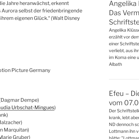
Angelika 
die Jahre heranwächst, erkennt
 Aurora selbst der friedenbringende
Das Verm
u ihrem eigenen Glück.“ (Walt Disney
Schriftste
Angelika Klüss
erzählt vor de
einer Schriftste
verliebt, aus i
im Koma eine u
Albath
Motion Picture Germany
Efeu – Di
in (Dagmar Dempe)
vom 07.08
audia Urbschat-Mingues
)
Der Schriftste
ank)
krank, lebt abe
Malzacher)
ND dennoch sch
tin Marquitan)
Lottmann ihn v
Marie Gruber)
hätte: "Lottma