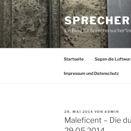
Zum
Inhalt
SPRECHER
springen
Ein Blog für Sprechersucher*i
Startseite
Sagen die Luftwur
Impressum und Datenschutz
VERÖFFENTLICHT
29. MAI 2014
VON
ADMIN
AM
Maleficent – Die du
29.05.2014