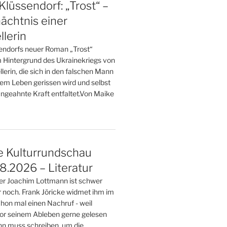
Klüssendorf: „Trost“ –
ächtnis einer
llerin
endorfs neuer Roman „Trost“
m Hintergrund des Ukrainekriegs von
llerin, die sich in den falschen Mann
hrem Leben gerissen wird und selbst
ngeahnte Kraft entfaltet.Von Maike
e Kulturrundschau
.2026 – Literatur
ller Joachim Lottmann ist schwer
r noch. Frank Jöricke widmet ihm im
on mal einen Nachruf - weil
or seinem Ableben gerne gelesen
nn muss schreiben, um die