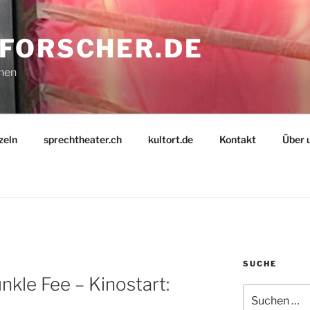
FORSCHER.DE
nnen
zeln
sprechtheater.ch
kultort.de
Kontakt
Über 
SUCHE
nkle Fee – Kinostart:
Suche
nach: