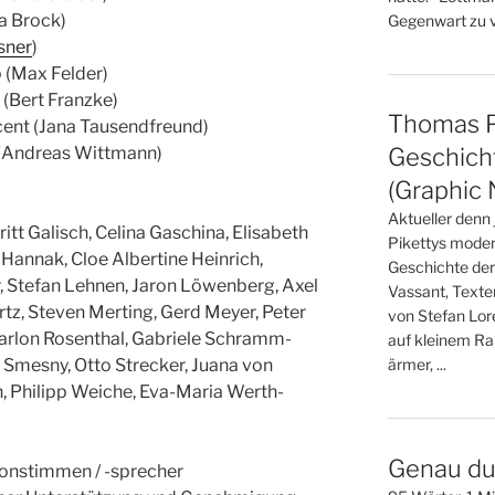
na Brock)
Gegenwart zu ve
sner
)
p (Max Felder)
(Bert Franzke)
Thomas Pi
cent (Jana Tausendfreund)
 (Andreas Wittmann)
Geschicht
(Graphic 
Aktueller denn
itt Galisch, Celina Gaschina, Elisabeth
Pikettys moder
 Hannak, Cloe Albertine Heinrich,
Geschichte der
r, Stefan Lehnen, Jaron Löwenberg, Axel
Vassant, Texte
rtz, Steven Merting, Gerd Meyer, Peter
von Stefan Lo
Marlon Rosenthal, Gabriele Schramm-
auf kleinem Ra
s Smesny, Otto Strecker, Juana von
ärmer, ...
, Philipp Weiche, Eva-Maria Werth-
Genau du
onstimmen / -sprecher