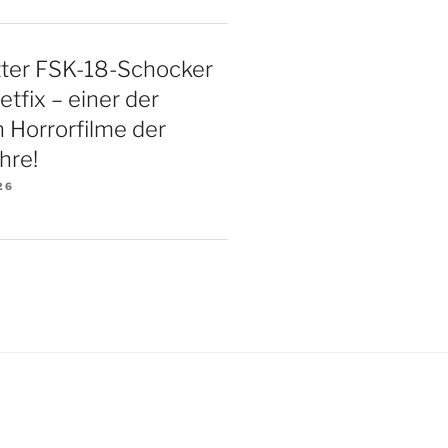
ter FSK-18-Schocker
etfix – einer der
n Horrorfilme der
hre!
26