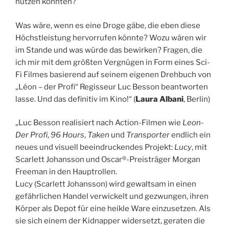
nutzen könnten?
Was wäre, wenn es eine Droge gäbe, die eben diese
Höchstleistung hervorrufen könnte? Wozu wären
wir
im Stande und was würde das bewirken? Fragen, die
ich mir mit dem größten Vergnügen in Form eines Sci-
Fi Filmes basierend auf seinem eigenen Drehbuch von
„Léon – der Profi“ Regisseur Luc Besson beantworten
lasse. Und das definitiv im Kino!“ (
Laura Albani
, Berlin)
„Luc Besson realisiert nach Action-Filmen wie
Leon-
Der Profi
,
96 Hours
,
Taken
und
Transporter
endlich ein
neues und visuell beeindruckendes Projekt:
Lucy
, mit
Scarlett Johansson und Oscar®-Preisträger Morgan
Freeman in den Hauptrollen.
Lucy (Scarlett Johansson) wird gewaltsam in einen
gefährlichen Handel verwickelt und gezwungen, ihren
Körper als Depot für eine heikle Ware einzusetzen. Als
sie sich einem der Kidnapper widersetzt, geraten die