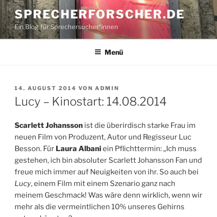
Zum
SPRECHERFORSCHER.DE
Inhalt
Ein Blog für Sprechersucher*innen
springen
Menü
VERÖFFENTLICHT
14. AUGUST 2014
VON
ADMIN
AM
Lucy – Kinostart: 14.08.2014
Scarlett Johansson
ist die überirdisch starke Frau im
neuen Film von Produzent, Autor und Regisseur Luc
Besson. Für
Laura Albani
ein Pflichttermin: „Ich muss
gestehen, ich bin absoluter Scarlett Johansson Fan und
freue mich immer auf Neuigkeiten von ihr. So auch bei
Lucy
, einem Film mit einem Szenario ganz nach
meinem Geschmack! Was wäre denn wirklich, wenn wir
mehr als die vermeintlichen 10% unseres Gehirns