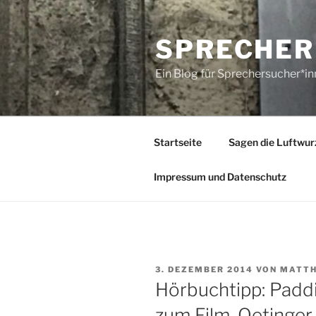
Zum
Inhalt
SPRECHER
springen
Ein Blog für Sprechersucher*i
Startseite
Sagen die Luftwur
Impressum und Datenschutz
VERÖFFENTLICHT
3. DEZEMBER 2014
VON
MATTH
AM
Hörbuchtipp: Paddi
zum Film. Oetinge