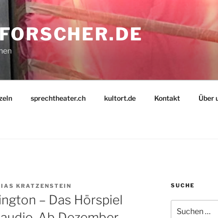
FORSCHER.DE
nnen
zeln
sprechtheater.ch
kultort.de
Kontakt
Über 
SUCHE
IAS KRATZENSTEIN
ngton – Das Hörspiel
Suche
r audio. Ab Dezember
nach: