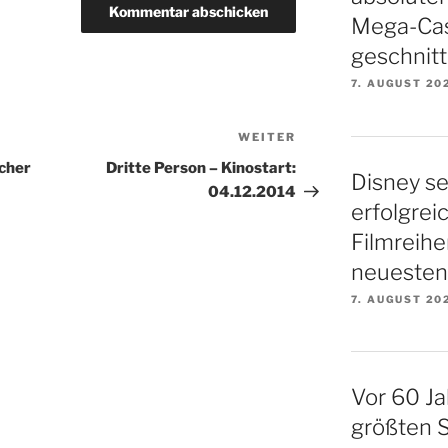
Mega-Cas
geschnitt
7. AUGUST 20
WEITER
Nächster
Beitrag
cher
Dritte Person – Kinostart:
Disney se
04.12.2014
erfolgrei
Filmreihe
neuesten 
7. AUGUST 20
Vor 60 Ja
größten S