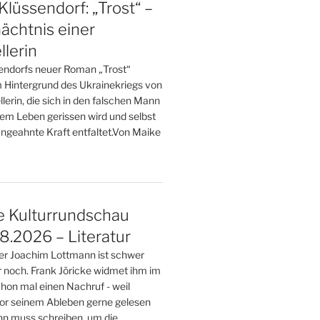
Klüssendorf: „Trost“ –
ächtnis einer
llerin
endorfs neuer Roman „Trost“
m Hintergrund des Ukrainekriegs von
llerin, die sich in den falschen Mann
hrem Leben gerissen wird und selbst
ngeahnte Kraft entfaltet.Von Maike
e Kulturrundschau
.2026 – Literatur
ller Joachim Lottmann ist schwer
r noch. Frank Jöricke widmet ihm im
on mal einen Nachruf - weil
or seinem Ableben gerne gelesen
nn muss schreiben, um die