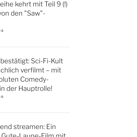
ihe kehrt mit Teil 9 (!)
von den "Saw"-
26
bestätigt: Sci-Fi-Kult
chlich verfilmt – mit
soluten Comedy-
n der Hauptrolle!
26
end streamen: Ein
 Gute-Laune-Film mit