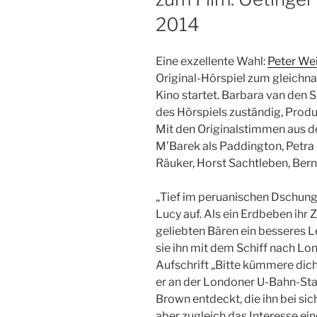
2014
Eine exzellente Wahl:
Peter We
Original-Hörspiel zum gleichn
Kino startet. Barbara van den 
des Hörspiels zuständig, Produ
Mit den Originalstimmen aus d
M’Barek als Paddington, Petra B
Räuker, Horst Sachtleben, Ber
„Tief im peruanischen Dschung
Lucy auf. Als ein Erdbeben
ihr 
geliebten Bären ein besseres 
sie ihn mit dem Schiff nach Lon
Aufschrift „Bitte kümmere dich
er an der Londoner U-Bahn-Sta
Brown entdeckt, die ihn bei s
aber zugleich das Interesse ein