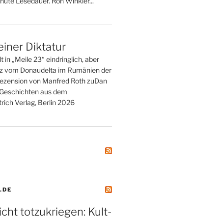
nute Lesedauer. Ron Winkler...
einer Diktatur
t in „Meile 23“ eindringlich, aber
tz vom Donaudelta im Rumänien der
ezension von Manfred Roth zuDan
. Geschichten aus dem
rich Verlag, Berlin 2026
.DE
icht totzukriegen: Kult-