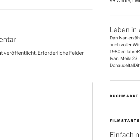
95 Wörter, 1 Mi
Leben in 
Dan Ivan erzähl
entar
auch voller Wi
1980er-JahreR
 veröffentlicht.
Erforderliche Felder
Ivan: Meile 23
DonaudeltalDitt
BUCHMARKT
FILMSTARTS
Einfach n