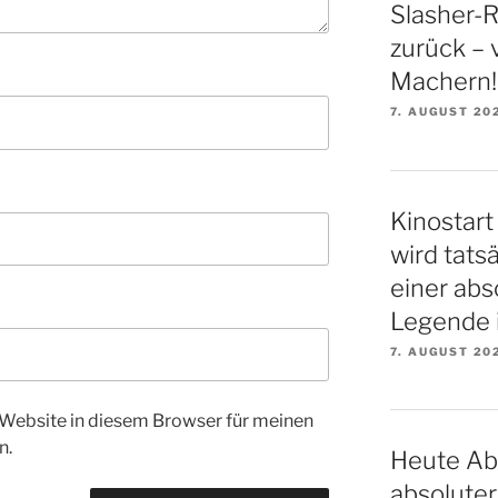
Slasher-Re
zurück – 
Machern!
7. AUGUST 20
Kinostart 
wird tatsä
einer ab
Legende i
7. AUGUST 20
Website in diesem Browser für meinen
n.
Heute Ab
absoluter