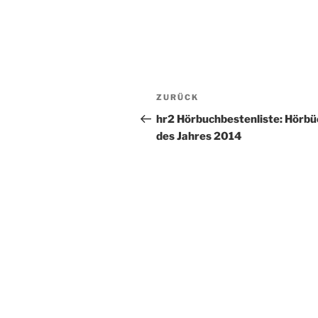
Beitragsnavigation
Vorheriger
ZURÜCK
Beitrag
hr2 Hörbuchbestenliste: Hörbü
des Jahres 2014