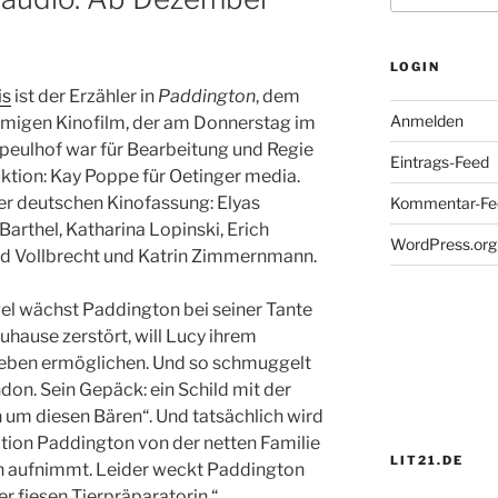
LOGIN
is
ist der Erzähler in
Paddington
, dem
Anmelden
amigen Kinofilm, der am Donnerstag im
Speulhof war für Bearbeitung und Regie
Eintrags-Feed
ktion: Kay Poppe für Oetinger media.
er deutschen Kinofassung: Elyas
Kommentar-Fe
arthel, Katharina Lopinski, Erich
WordPress.org
nd Vollbrecht und Katrin Zimmernmann.
el wächst Paddington bei seiner Tante
Zuhause zerstört, will Lucy ihrem
Leben ermöglichen. Und so schmuggelt
don. Sein Gepäck: ein Schild mit der
 um diesen Bären“. Und tatsächlich wird
tion Paddington von der netten Familie
LIT21.DE
ich aufnimmt. Leider weckt Paddington
er fiesen Tierpräparatorin.“