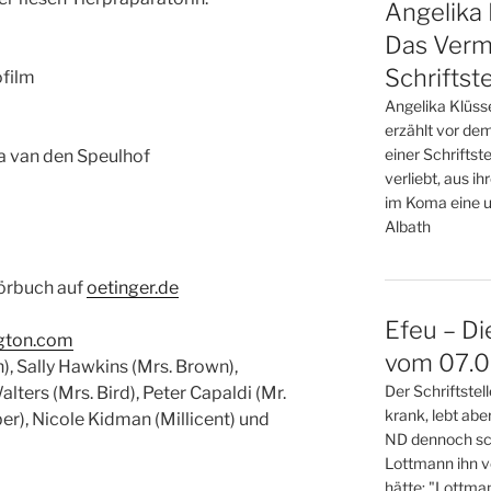
Angelika 
Das Verm
Schriftste
ofilm
Angelika Klüss
erzählt vor de
einer Schriftste
a van den Speulhof
verliebt, aus i
im Koma eine u
Albath
Hörbuch auf
oetinger.de
Efeu – Di
gton.com
vom 07.08
), Sally Hawkins (Mrs. Brown),
Der Schriftste
alters (Mrs. Bird), Peter Capaldi (Mr.
krank, lebt abe
er), Nicole Kidman (Millicent) und
ND dennoch sch
Lottmann ihn v
hätte: "Lottma