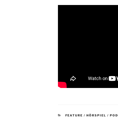
KATEGORIEN
FEATURE / HÖRSPIEL / PO