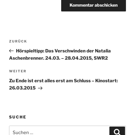
Beitragsnavigation
Vorheriger
ZURÜCK
Beitrag
Hörspieltipp: Das Verschwinden der Natalia
Aschenbrenner. 24.03. – 28.04.2015, SWR2
Nächster
WEITER
Beitrag
Zu Ende ist erst alles erst am Schluss – Kinostart:
26.03.2015
SUCHE
Suche
Suche