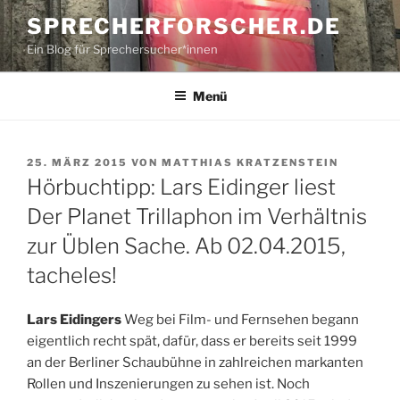
Zum
SPRECHERFORSCHER.DE
Inhalt
Ein Blog für Sprechersucher*innen
springen
Menü
VERÖFFENTLICHT
25. MÄRZ 2015
VON
MATTHIAS KRATZENSTEIN
AM
Hörbuchtipp: Lars Eidinger liest
Der Planet Trillaphon im Verhältnis
zur Üblen Sache. Ab 02.04.2015,
tacheles!
Lars Eidingers
Weg bei Film- und Fernsehen begann
eigentlich recht spät, dafür, dass er bereits seit 1999
an der Berliner Schaubühne in zahlreichen markanten
Rollen und Inszenierungen zu sehen ist. Noch