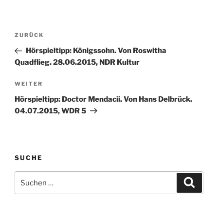
Beitragsnavigation
Vorheriger
ZURÜCK
Beitrag
Hörspieltipp: Königssohn. Von Roswitha
Quadflieg. 28.06.2015, NDR Kultur
Nächster
WEITER
Beitrag
Hörspieltipp: Doctor Mendacii. Von Hans Delbrück.
04.07.2015, WDR 5
SUCHE
Suche
Suche
nach: