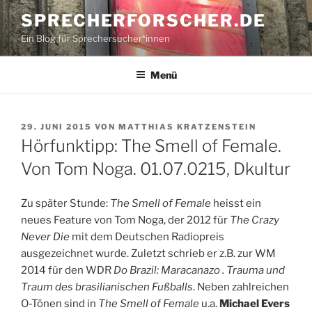
Zum
SPRECHERFORSCHER.DE
Inhalt
Ein Blog für Sprechersucher*innen
springen
Menü
VERÖFFENTLICHT
29. JUNI 2015
VON
MATTHIAS KRATZENSTEIN
AM
Hörfunktipp: The Smell of Female.
Von Tom Noga. 01.07.0215, Dkultur
Zu später Stunde:
The Smell of Female
heisst ein
neues Feature von Tom Noga, der 2012 für
The Crazy
Never Die
mit dem Deutschen Radiopreis
ausgezeichnet wurde. Zuletzt schrieb er z.B. zur WM
2014 für den WDR
Do Brazil: Maracanazo . Trauma und
Traum des brasilianischen Fußballs
. Neben zahlreichen
O-Tönen sind in
The Smell of Female
u.a.
Michael Evers