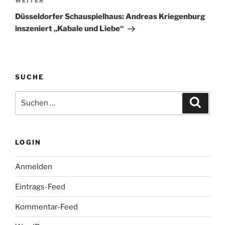
Nächster
WEITER
Beitrag
Düsseldorfer Schauspielhaus: Andreas Kriegenburg
inszeniert „Kabale und Liebe“
SUCHE
Suche
Suche
nach:
LOGIN
Anmelden
Eintrags-Feed
Kommentar-Feed