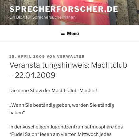
Zum
SPRECHERFORSCHER.DE
Inhalt
Ein Blog für Sprechersucher*innen
springen
Menü
VERÖFFENTLICHT
15. APRIL 2009
VON
VERWALTER
AM
Veranstaltungshinweis: Machtclub
– 22.04.2009
Die neue Show der Macht-Club-Macher!
„Wenn Sie beständig geben, werden Sie ständig
haben“
In der kuscheligen Jugendzentrumsatmosphäre des
*Pudel Salon* lesen am vierten Mittwoch jedes