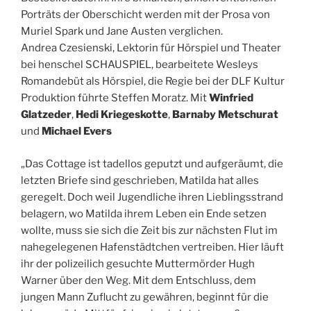
Porträts der Oberschicht werden mit der Prosa von
Muriel Spark und Jane Austen verglichen.
Andrea Czesienski, Lektorin für Hörspiel und Theater
bei henschel SCHAUSPIEL, bearbeitete Wesleys
Romandebüt als Hörspiel, die Regie bei der DLF Kultur
Produktion führte Steffen Moratz. Mit
Winfried
Glatzeder
,
Hedi Kriegeskotte
,
Barnaby Metschurat
und
Michael Evers
„Das Cottage ist tadellos geputzt und aufgeräumt, die
letzten Briefe sind geschrieben,
Matilda hat alles
geregelt. Doch weil Jugendliche ihren Lieblingsstrand
belagern, wo Matilda ihrem Leben ein Ende setzen
wollte, muss sie sich die Zeit bis zur nächsten Flut im
nahegelegenen Hafenstädtchen vertreiben. Hier läuft
ihr der polizeilich gesuchte Muttermörder Hugh
Warner über den Weg. Mit dem Entschluss, dem
jungen Mann Zuflucht zu gewähren, beginnt für die