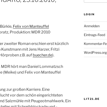
LOGIN
Anmelden
 Bürkle,
Felix von Manteuffel
Moratz, Produktion: MDR 2010
Eintrags-Feed
r zweiter Roman erschien erst kürzlich
Kommentar-Fe
 Kunstmann mit Jens Harzer, Fritzi
WordPress.org
Hörproben z.B. auf
buecher.de
).
es MDR hört man Daniel Lommatzsch
e (Meike) und Felix von Manteuffel
ung zur großen Karriere. Eine
 Flucht vor dem schön eingerichteten
LIT21.DE
nd Salzmühle mit Peugeotmahlwerk. Ein
tsteller mit Schreibblockade und ­