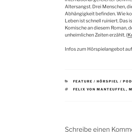
Altersangst. Drei Menschen, di
Abhängigkeit befinden. Wie ko
Leben ist schnell ruiniert. Das 
Komische an diesem Roman, der
unheimlichen Zeiten erzählt. (
K
Infos zum Hörspielangebot au
KATEGORIEN
FEATURE / HÖRSPIEL / PO
SCHLAGWÖRTER
FELIX VON MANTEUFFEL
,
M
Schreibe einen Komm