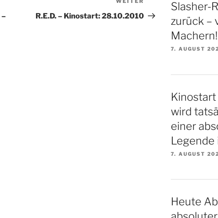
WEITER
Nächster
Slasher-Re
Beitrag
 –
R.E.D. – Kinostart: 28.10.2010
zurück – 
Machern!
7. AUGUST 20
Kinostart 
wird tatsä
einer ab
Legende i
7. AUGUST 20
Heute Ab
absoluter