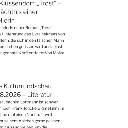
Klüssendorf: „Trost“ –
ächtnis einer
llerin
endorfs neuer Roman „Trost“
m Hintergrund des Ukrainekriegs von
llerin, die sich in den falschen Mann
hrem Leben gerissen wird und selbst
ngeahnte Kraft entfaltet.Von Maike
e Kulturrundschau
.2026 – Literatur
ller Joachim Lottmann ist schwer
r noch. Frank Jöricke widmet ihm im
on mal einen Nachruf - weil
or seinem Ableben gerne gelesen
nn muss schreiben, um die