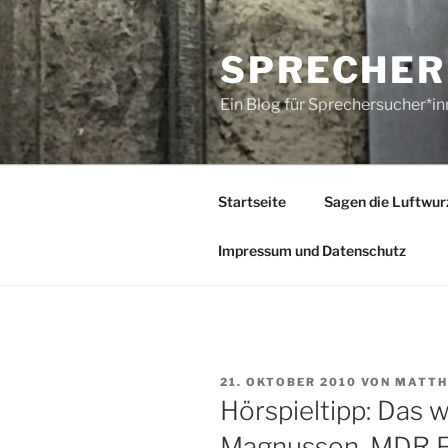
Zum
Inhalt
SPRECHER
springen
Ein Blog für Sprechersucher*i
Startseite
Sagen die Luftwur
Impressum und Datenschutz
VERÖFFENTLICHT
21. OKTOBER 2010
VON
MATTH
AM
Hörspieltipp: Das w
Magnusson. MDR F