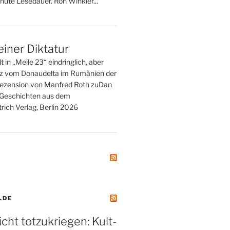
nute Lesedauer. Ron Winkler...
einer Diktatur
t in „Meile 23“ eindringlich, aber
tz vom Donaudelta im Rumänien der
ezension von Manfred Roth zuDan
. Geschichten aus dem
rich Verlag, Berlin 2026
.DE
icht totzukriegen: Kult-