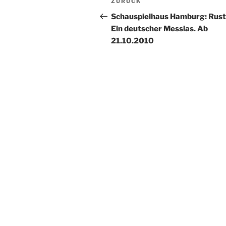
Vorheriger
ZURÜCK
Beitrag
Schauspielhaus Hamburg: Rust
Ein deutscher Messias. Ab
21.10.2010