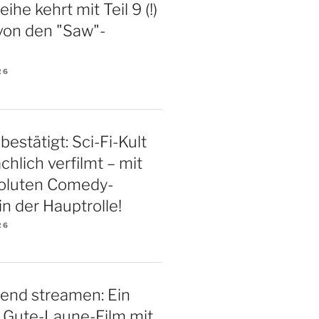
ihe kehrt mit Teil 9 (!)
von den "Saw"-
26
bestätigt: Sci-Fi-Kult
chlich verfilmt – mit
soluten Comedy-
n der Hauptrolle!
26
end streamen: Ein
 Gute-Laune-Film mit