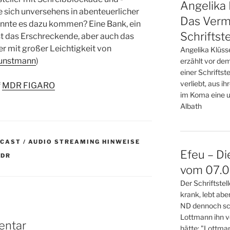
Angelika 
e sich unversehens in abenteuerlicher
Das Verm
nnte es dazu kommen? Eine Bank, ein
Schriftste
ist das ­Erschreckende, aber auch das
 mit großer Leichtigkeit von
Angelika Klüss
unstmann
)
erzählt vor de
einer Schriftste
verliebt, aus i
f
MDR FIGARO
im Koma eine u
Albath
DCAST / AUDIO STREAMING HINWEISE
Efeu – Di
DR
vom 07.08
Der Schriftste
krank, lebt abe
ND dennoch sch
Lottmann ihn v
entar
hätte: "Lottma