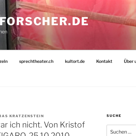
FORSCHER.DE
nnen
zeln
sprechtheater.ch
kultort.de
Kontakt
Über 
SUCHE
IAS KRATZENSTEIN
ar ich nicht. Von Kristof
Suche
IGARO, 25.10.2010,
nach: