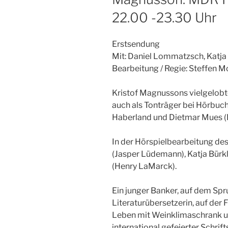
22.00 -23.30 Uhr
Erstsendung
Mit: Daniel Lommatzsch, Katja
Bearbeitung / Regie: Steffen 
Kristof Magnussons vielgelobte
auch als Tonträger bei Hörbuch
Haberland und Dietmar Mues (
In der Hörspielbearbeitung d
(Jasper Lüdemann), Katja Bürkl
(Henry LaMarck).
Ein junger Banker, auf dem Spr
Literaturübersetzerin, auf der
Leben mit Weinklimaschrank u
international gefeierter Schrif