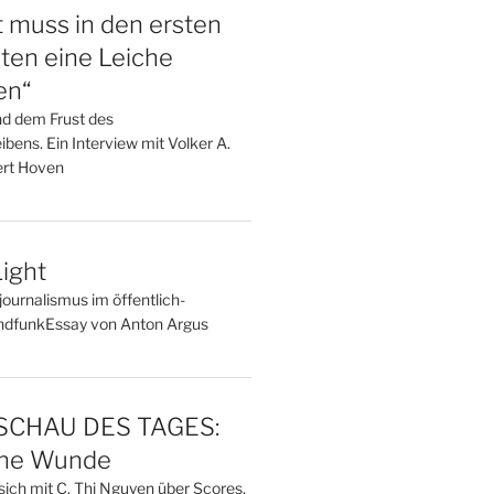
t muss in den ersten
ten eine Leiche
en“
nd dem Frust des
bens. Ein Interview mit Volker A.
rt Hoven
ight
ournalismus im öffentlich-
undfunkEssay von Anton Argus
CHAU DES TAGES:
ine Wunde
sich mit C. Thi Nguyen über Scores,