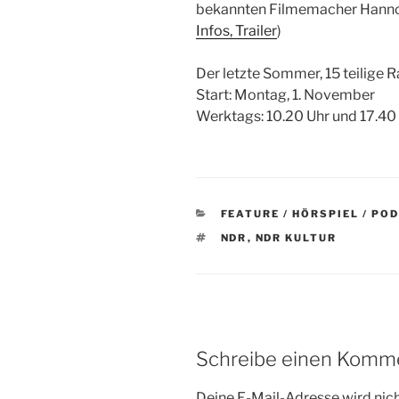
bekannten Filmemacher Hanno R
Infos, Trailer
)
Der letzte Sommer, 15 teilige 
Start: Montag, 1. November
Werktags: 10.20 Uhr und 17.40 
KATEGORIEN
FEATURE / HÖRSPIEL / PO
SCHLAGWÖRTER
NDR
,
NDR KULTUR
Schreibe einen Komm
Deine E-Mail-Adresse wird nicht