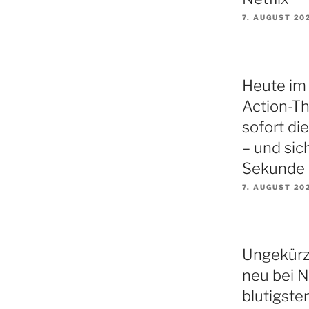
7. AUGUST 20
Heute im 
Action-Thr
sofort di
– und sich
Sekunde
7. AUGUST 20
Ungekürz
neu bei N
blutigste