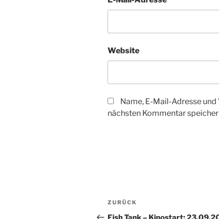
Website
Name, E-Mail-Adresse und 
nächsten Kommentar speicher
Beitragsnavigation
Vorheriger
ZURÜCK
Beitrag
Fish Tank – Kinostart: 23.09.