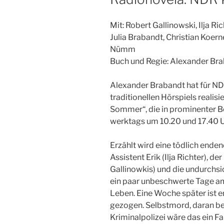
Mit: Robert Gallinowski, Ilja Ric
Julia Brabandt, Christian Koe
Nümm
Buch und Regie: Alexander Br
Alexander Brabandt hat für NDR
traditionellen Hörspiels realisi
Sommer“, die in prominenter B
werktags um 10.20 und 17.40 U
Erzählt wird eine tödlich ende
Assistent Erik (Ilja Richter), d
Gallinowkis) und die undurchsic
ein paar unbeschwerte Tage am 
Leben. Eine Woche später ist e
gezogen. Selbstmord, daran best
Kriminalpolizei wäre das ein Fal