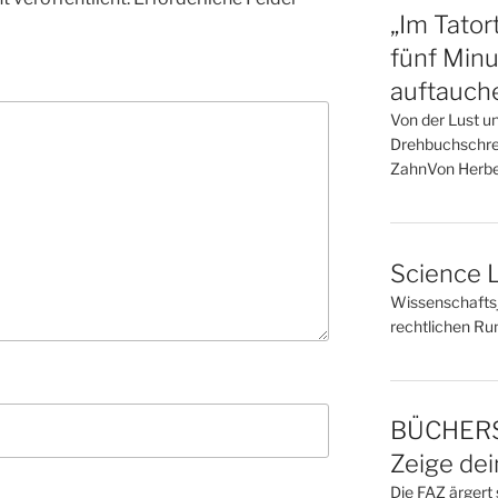
„Im Tator
fünf Minu
auftauch
Von der Lust u
Drehbuchschrei
ZahnVon Herbe
Science L
Wissenschaftsj
rechtlichen R
BÜCHERS
Zeige de
Die FAZ ärgert 