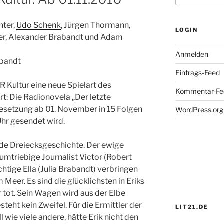
hter,
Udo Schenk
, Jürgen Thormann,
LOGIN
rner, Alexander Brabandt und Adam
Anmelden
abandt
Eintrags-Feed
 Kultur eine neue Spielart des
Kommentar-Fe
ert: Die Radionovela „Der letzte
esetzung ab 01. November in 15 Folgen
WordPress.org
hr gesendet wird.
nde Dreiecksgeschichte. Der ewige
er umtriebige Journalist Victor (Robert
htige Ella (Julia Brabandt) verbringen
Meer. Es sind die glücklichsten in Eriks
r tot. Sein Wagen wird aus der Elbe
eht kein Zweifel. Für die Ermittler der
LIT21.DE
l wie viele andere, hätte Erik nicht den