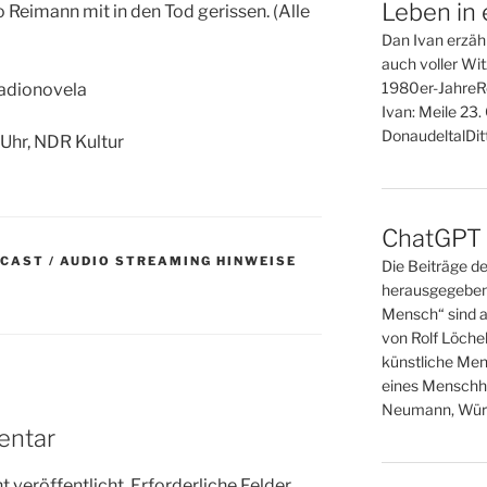
Leben in 
eimann mit in den Tod gerissen. (Alle
Dan Ivan erzähl
auch voller Wi
1980er-JahreR
Radionovela
Ivan: Meile 23
DonaudeltalDitt
Uhr, NDR Kultur
ChatGPT o
DCAST / AUDIO STREAMING HINWEISE
Die Beiträge d
herausgegeben
Mensch“ sind a
von Rolf Löche
künstliche Men
eines Menschh
Neumann, Wür
entar
 veröffentlicht.
Erforderliche Felder