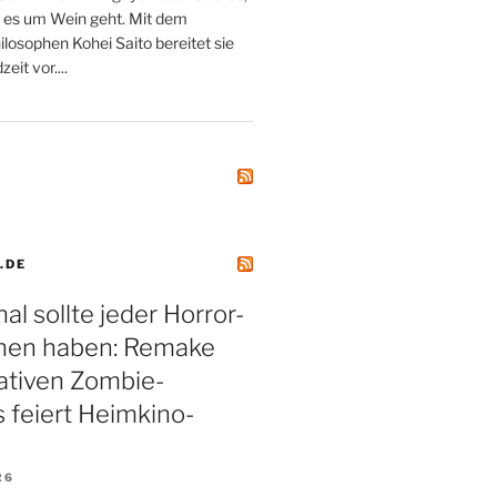
 es um Wein geht. Mit dem
losophen Kohei Saito bereitet sie
eit vor....
.DE
al sollte jeder Horror-
hen haben: Remake
ativen Zombie-
s feiert Heimkino-
26