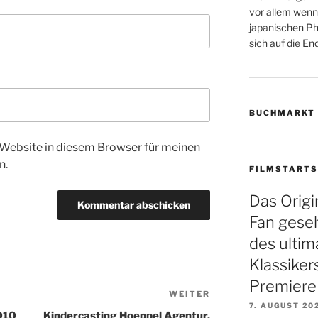
vor allem wenn
japanischen Phi
sich auf die Endz
BUCHMARKT
Website in diesem Browser für meinen
n.
FILMSTARTS
Das Origin
Fan gese
des ultim
Klassiker
Premiere
WEITER
Nächster
7. AUGUST 20
Beitrag
2010
Kindercasting Hoeppel Agentur,