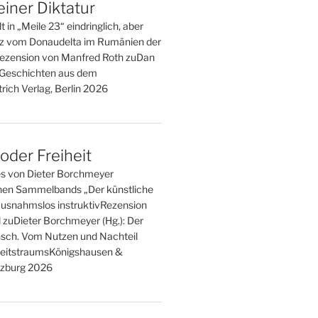
einer Diktatur
t in „Meile 23“ eindringlich, aber
tz vom Donaudelta im Rumänien der
ezension von Manfred Roth zuDan
. Geschichten aus dem
rich Verlag, Berlin 2026
der Freiheit
es von Dieter Borchmeyer
en Sammelbands „Der künstliche
usnahmslos instruktivRezension
l zuDieter Borchmeyer (Hg.): Der
sch. Vom Nutzen und Nachteil
eitstraumsKönigshausen &
zburg 2026