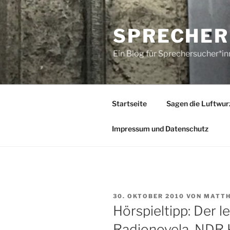
Zum
Inhalt
SPRECHER
springen
Ein Blog für Sprechersucher*i
Startseite
Sagen die Luftwur
Impressum und Datenschutz
VERÖFFENTLICHT
30. OKTOBER 2010
VON
MATTH
AM
Hörspieltipp: Der 
Radionovela. NDR K