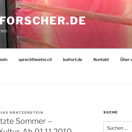
FORSCHER.DE
nnen
zeln
sprechtheater.ch
kultort.de
Kontakt
Über 
SUCHE
IAS KRATZENSTEIN
letzte Sommer –
Suche
ultur. Ab 01.11.2010
nach: