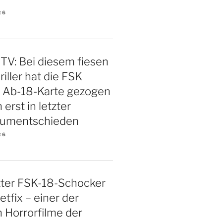
26
TV: Bei diesem fiesen
iller hat die FSK
e Ab-18-Karte gezogen
 erst in letzter
 umentschieden
26
ter FSK-18-Schocker
etfix – einer der
n Horrorfilme der