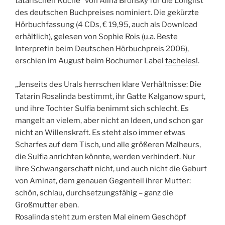
tatarischen Küche“ von Alina Bronsky für die Longlist
des deutschen Buchpreises nominiert. Die gekürzte
Hörbuchfassung (4 CDs, € 19,95, auch als Download
erhältlich), gelesen von Sophie Rois (u.a. Beste
Interpretin beim Deutschen Hörbuchpreis 2006),
erschien im August beim Bochumer Label
tacheles!
.
„Jenseits des Urals herrschen klare Verhältnisse: Die
Tatarin Rosalinda bestimmt, ihr Gatte Kalganow spurt,
und ihre Tochter Sulfia benimmt sich schlecht. Es
mangelt an vielem, aber nicht an Ideen, und schon gar
nicht an Willenskraft. Es steht also immer etwas
Scharfes auf dem Tisch, und alle größeren Malheurs,
die Sulfia anrichten könnte, werden verhindert. Nur
ihre Schwangerschaft nicht, und auch nicht die Geburt
von Aminat, dem genauen Gegenteil ihrer Mutter:
schön, schlau, durchsetzungsfähig – ganz die
Großmutter eben.
Rosalinda steht zum ersten Mal einem Geschöpf