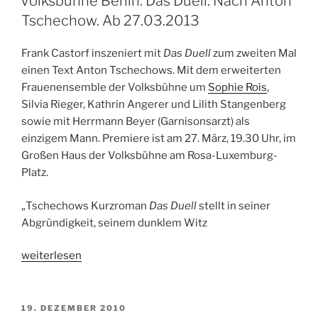
Volksbühne Berlin: Das Duell. Nach Anton
Lars
Tschechow. Ab 27.03.2013
Eidinger,
Philipp
Frank Castorf inszeniert mit
Das Duell
zum zweiten Mal
Moog
einen Text Anton Tschechows. Mit dem erweiterten
und
Frauenensemble der Volksbühne um
Sophie Rois
,
„Die
Silvia Rieger, Kathrin Angerer und Lilith Stangenberg
drei
sowie mit Herrmann Beyer (Garnisonsarzt) als
???““
einzigem Mann. Premiere ist am 27. März, 19.30 Uhr, im
Großen Haus der Volksbühne am Rosa-Luxemburg-
Platz.
„Tschechows Kurzroman
Das Duell
stellt in seiner
Abgründigkeit, seinem dunklem Witz
„Volksbühne
weiterlesen
Berlin:
Das
Duell.
VERÖFFENTLICHT
19. DEZEMBER 2010