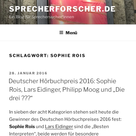
Zum
SPRECHERFORSCHER.DE
Inhalt
Ein Blog für Sprechersucher*innen
springen
Menü
SCHLAGWORT:
SOPHIE ROIS
VERÖFFENTLICHT
28. JANUAR 2016
AM
Deutscher Hörbuchpreis 2016: Sophie
Rois, Lars Eidinger, Philipp Moog und „Die
drei ???“
In sieben der acht Kategorien stehen seit heute die
Gewinner des Deutschen Hörbuchpreises 2016 fest:
Sophie Rois
und
Lars Eidinger
sind die „Besten
Interpreten“, beide werden für besondere