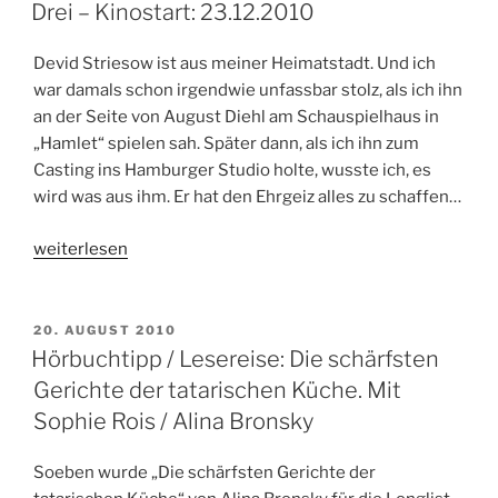
AM
Nach
Drei – Kinostart: 23.12.2010
Anton
Tschechow.
Devid Striesow ist aus meiner Heimatstadt. Und ich
Ab
war damals schon irgendwie unfassbar stolz, als ich ihn
27.03.2013“
an der Seite von August Diehl am Schauspielhaus in
„Hamlet“ spielen sah. Später dann, als ich ihn zum
Casting ins Hamburger Studio holte, wusste ich, es
wird was aus ihm. Er hat den Ehrgeiz alles zu schaffen…
„Drei
weiterlesen
–
Kinostart:
23.12.2010“
VERÖFFENTLICHT
20. AUGUST 2010
AM
Hörbuchtipp / Lesereise: Die schärfsten
Gerichte der tatarischen Küche. Mit
Sophie Rois / Alina Bronsky
Soeben wurde „Die schärfsten Gerichte der