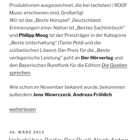
Produktionen ausgezeichnet, die bei tacheles! / ROOF
Music erschienen sind. Großartig!
Wir
ist das „Beste Hörspiel“,
Deutschland.
Erinnerungen einer Nation
ist „Bestes Sachhörbuch“
und
Philipp Moog
ist der Preisträger in der Kategorie
„Beste Unterhaltung“ (
Tante Poldi und die
sizilianischen Löwen
). Der Preis für die „Beste
verlegerische Leistung“ geht an
Der Hörverlag
und
den Bayerischen Rundfunk für die Edition
Die Quellen
sprechen
.
Wie schon im November bekannt wurde, bekommen
außerdem
Jens Wawrczeck
,
Andreas Fröhlich
„Deutscher
weiterlesen
Hörbuchpreis
2016:
Sophie
VERÖFFENTLICHT
26. MÄRZ 2013
AM
Rois,