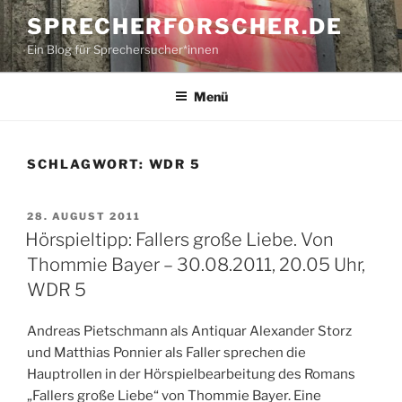
Zum
SPRECHERFORSCHER.DE
Inhalt
Ein Blog für Sprechersucher*innen
springen
Menü
SCHLAGWORT:
WDR 5
VERÖFFENTLICHT
28. AUGUST 2011
AM
Hörspieltipp: Fallers große Liebe. Von
Thommie Bayer – 30.08.2011, 20.05 Uhr,
WDR 5
Andreas Pietschmann als Antiquar Alexander Storz
und Matthias Ponnier als Faller sprechen die
Hauptrollen in der Hörspielbearbeitung des Romans
„Fallers große Liebe“ von Thommie Bayer. Eine