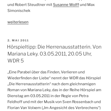
und Robert Steudtner mit
Susanne Wolff
und Max
Simonischek
„Hörspieltipp:
weiterlesen
Win-
Win.
Hoffmanns
VERÖFFENTLICHT
2. MAI 2011
AM
dritter
Hörspieltipp: Die Herrenausstatterin. Von
Fall.
Mariana Leky. 03.05.2011, 20.05 Uhr,
Zweiteiliges
WDR 5
Hörspiel.
04.
„Eine Parabel über das Finden, Verlieren und
&
Wiederfinden der Liebe“ nennt der WDR das Hörspiel
11.06.2011,
„Die Herrenausstatterin“ nach dem gleichnamigen
WDR
Roman von Mariana Leky, das in der Reihe Hörspiel am
5“
Dienstag am 03.05.2011 in der Regie von Petra
Feldhoff und mit der Musik von Sven Rossenbach und
Florian Van Volxem („Im Angesicht des Verbrechens“)