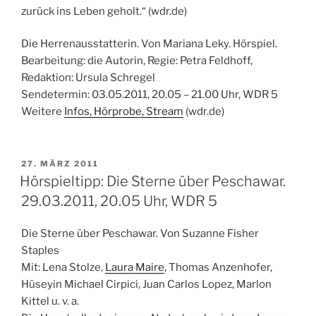
zurück ins Leben geholt.“ (wdr.de)
Die Herrenausstatterin. Von Mariana Leky. Hörspiel.
Bearbeitung: die Autorin, Regie: Petra Feldhoff,
Redaktion: Ursula Schregel
Sendetermin: 03.05.2011, 20.05 – 21.00 Uhr, WDR 5
Weitere
Infos, Hörprobe, Stream
(wdr.de)
VERÖFFENTLICHT
27. MÄRZ 2011
AM
Hörspieltipp: Die Sterne über Peschawar.
29.03.2011, 20.05 Uhr, WDR 5
Die Sterne über Peschawar. Von Suzanne Fisher
Staples
Mit: Lena Stolze,
Laura Maire
, Thomas Anzenhofer,
Hüseyin Michael Cirpici, Juan Carlos Lopez, Marlon
Kittel u. v. a.