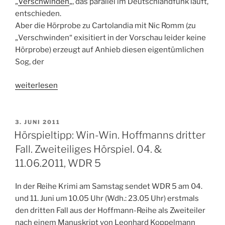
„
Verschwinden
„, das parallel im Deutschlandfunk läuft,
WDR
entschieden.
5“
Aber die Hörprobe zu Cartolandia mit Nic Romm (zu
„Verschwinden“ exisitiert in der Vorschau leider keine
Hörprobe) erzeugt auf Anhieb diesen eigentümlichen
Sog, der
„Hörspieltipp:
weiterlesen
Cartolandia.
Von
Michèle
VERÖFFENTLICHT
3. JUNI 2011
AM
Sigal,
Hörspieltipp: Win-Win. Hoffmanns dritter
16.08.2011,
Fall. Zweiteiliges Hörspiel. 04. &
20.05
11.06.2011, WDR 5
Uhr,
WDR
In der Reihe Krimi am Samstag sendet WDR 5 am 04.
5“
und 11. Juni um 10.05 Uhr (Wdh.: 23.05 Uhr) erstmals
den dritten Fall aus der Hoffmann-Reihe als Zweiteiler
nach einem Manuskript von Leonhard Koppelmann