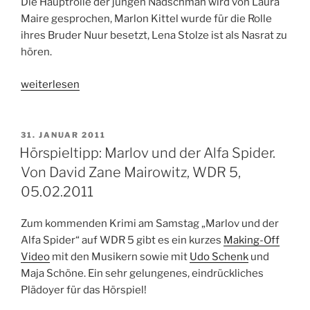
Die Hauptrolle der jungen Nadschmah wird von Laura
Maire gesprochen, Marlon Kittel wurde für die Rolle
ihres Bruder Nuur besetzt, Lena Stolze ist als Nasrat zu
hören.
„Hörspieltipp:
weiterlesen
Die
Sterne
über
VERÖFFENTLICHT
31. JANUAR 2011
AM
Peschawar.
Hörspieltipp: Marlov und der Alfa Spider.
29.03.2011,
Von David Zane Mairowitz, WDR 5,
20.05
05.02.2011
Uhr,
WDR
Zum kommenden Krimi am Samstag „Marlov und der
5“
Alfa Spider“ auf WDR 5 gibt es ein kurzes
Making-Off
Video
mit den Musikern sowie mit
Udo Schenk
und
Maja Schöne. Ein sehr gelungenes, eindrückliches
Plädoyer für das Hörspiel!