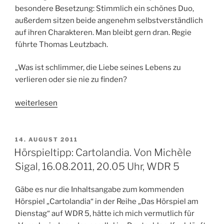
besondere Besetzung: Stimmlich ein schönes Duo,
außerdem sitzen beide angenehm selbstverständlich
auf ihren Charakteren. Man bleibt gern dran. Regie
führte Thomas Leutzbach.
„Was ist schlimmer, die Liebe seines Lebens zu
verlieren oder sie nie zu finden?
„Hörspieltipp:
weiterlesen
Fallers
große
Liebe.
VERÖFFENTLICHT
14. AUGUST 2011
AM
Von
Hörspieltipp: Cartolandia. Von Michèle
Thommie
Sigal, 16.08.2011, 20.05 Uhr, WDR 5
Bayer
–
Gäbe es nur die Inhaltsangabe zum kommenden
30.08.2011,
Hörspiel „Cartolandia“ in der Reihe „Das Hörspiel am
20.05
Dienstag“ auf WDR 5, hätte ich mich vermutlich für
Uhr,