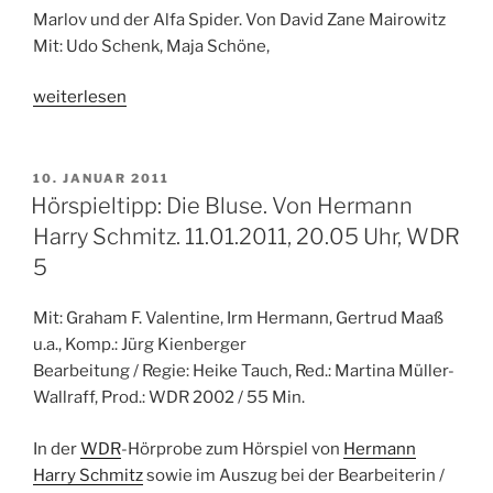
Marlov und der Alfa Spider. Von David Zane Mairowitz
Mit: Udo Schenk, Maja Schöne,
„Hörspieltipp:
weiterlesen
Marlov
und
der
VERÖFFENTLICHT
10. JANUAR 2011
AM
Alfa
Hörspieltipp: Die Bluse. Von Hermann
Spider.
Harry Schmitz. 11.01.2011, 20.05 Uhr, WDR
Von
5
David
Zane
Mit: Graham F. Valentine, Irm Hermann, Gertrud Maaß
Mairowitz,
u.a., Komp.: Jürg Kienberger
WDR
Bearbeitung / Regie: Heike Tauch, Red.: Martina Müller-
5,
Wallraff, Prod.: WDR 2002 / 55 Min.
05.02.2011“
In der
WDR
-Hörprobe zum Hörspiel von
Hermann
Harry Schmitz
sowie im Auszug bei der Bearbeiterin /