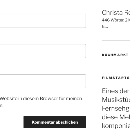
Christa R
446 Wörter, 2 M
6....
BUCHMARKT
FILMSTARTS
Eines de
Musikstüc
Website in diesem Browser für meinen
n.
Fernsehge
diese Mel
komponie