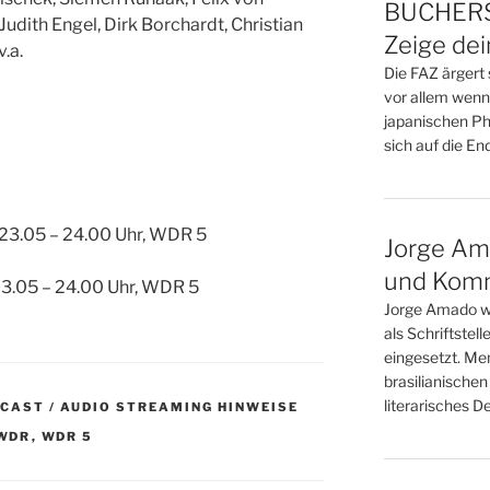
BÜCHERS
udith Engel, Dirk Borchardt, Christian
Zeige de
v.a.
Die FAZ ärgert 
vor allem wenn
japanischen Phi
sich auf die Endz
/ 23.05 – 24.00 Uhr, WDR 5
Jorge Am
und Kom
 23.05 – 24.00 Uhr, WDR 5
Jorge Amado w
als Schriftstell
eingesetzt. Me
brasilianischen
literarisches D
DCAST / AUDIO STREAMING HINWEISE
WDR
,
WDR 5