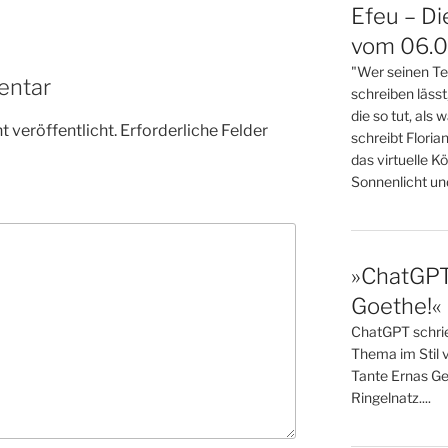
Efeu – Di
vom 06.08
"Wer seinen Tex
entar
schreiben lässt
die so tut, als 
 veröffentlicht.
Erforderliche Felder
schreibt Florian
das virtuelle K
Sonnenlicht und 
»ChatGPT,
Goethe!« 
ChatGPT schrieb
Thema im Stil 
Tante Ernas Ge
Ringelnatz....