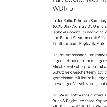
WDR 5
In der Reihe Krimi am Samstag
10.05 Uhr (Wdh.: 23.05 Uhr) er
Reihe als Zweiteiler nach ei
und Robert Steudtner mit
Susa
Ermittlerteam. Regie: die Autor
Hauptkommissarin Christiane 
eigentlich nur den ehemalige
Mischkowitz überprüfen und de
Schutzgeldgeschäfte im Rotli
gemeinsam mit ihrem Kollegen
gewaltigen Verschwörung auf 
Win-Win. Hoffmanns dritter Fal
Buch & Regie: Leonhard Koppe
Mit: Susanne Wolff, Max Simon