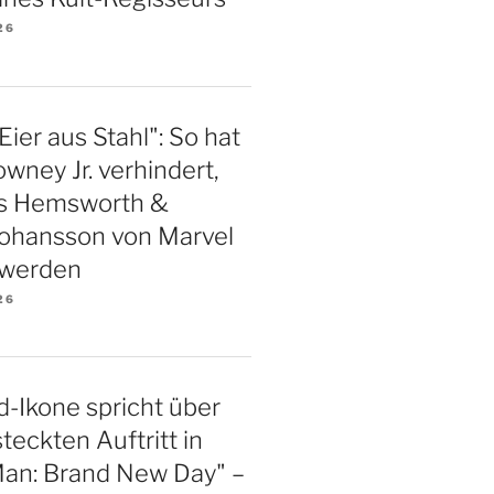
26
Eier aus Stahl": So hat
wney Jr. verhindert,
is Hemsworth &
Johansson von Marvel
 werden
26
-Ikone spricht über
teckten Auftritt in
Man: Brand New Day" –