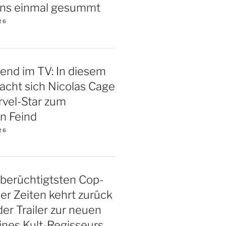
ns einmal gesummt
26
end im TV: In diesem
macht sich Nicolas Cage
rvel-Star zum
en Feind
26
 berüchtigtsten Cop-
ller Zeiten kehrt zurück
 der Trailer zur neuen
ines Kult-Regisseurs