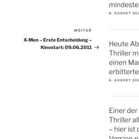
mindeste
6. AUGUST 20
WEITER
Nächster
Beitrag
X-Men – Erste Entscheidung –
Heute Ab
Kinostart: 09.06.2011
Thriller 
einen Ma
erbittert
6. AUGUST 20
Einer der
Thriller a
– hier ist
Version e