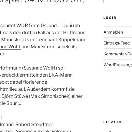
LOGIN
 sendet WDR 5 am 04. und 11. Juni um
Anmelden
stmals den dritten Fall aus der Hoffmann-
nem Manuskript von Leonhard Koppelmann
Eintrags-Feed
nne Wolff
und Max Simonischek
als
en.
Kommentar-Fe
WordPress.org
Hoffmann (Susanne Wolff) soll
n verdeckt ermittelnden LKA-Mann
ckt dabei florierende
chtmilieu auf. Außerdem kommt sie
 Björn Stüwe (Max Simonischek) einer
die Spur …
l
LIT21.DE
lmann, Robert Steudtner
ischek, Siemen Rühaak, Felix von