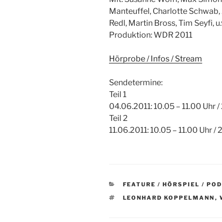
Manteuffel, Charlotte Schwab, J
Redl, Martin Bross, Tim Seyfi, u.
Produktion: WDR 2011
Hörprobe / Infos / Stream
Sendetermine:
Teil 1
04.06.2011: 10.05 – 11.00 Uhr 
Teil 2
11.06.2011: 10.05 – 11.00 Uhr /
KATEGORIEN
FEATURE / HÖRSPIEL / PO
SCHLAGWÖRTER
LEONHARD KOPPELMANN
,