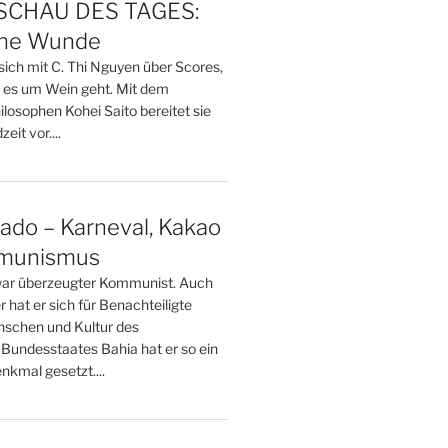
CHAU DES TAGES:
ine Wunde
sich mit C. Thi Nguyen über Scores,
 es um Wein geht. Mit dem
losophen Kohei Saito bereitet sie
eit vor....
ado – Karneval, Kakao
munismus
ar überzeugter Kommunist. Auch
er hat er sich für Benachteiligte
nschen und Kultur des
 Bundesstaates Bahia hat er so ein
enkmal gesetzt....