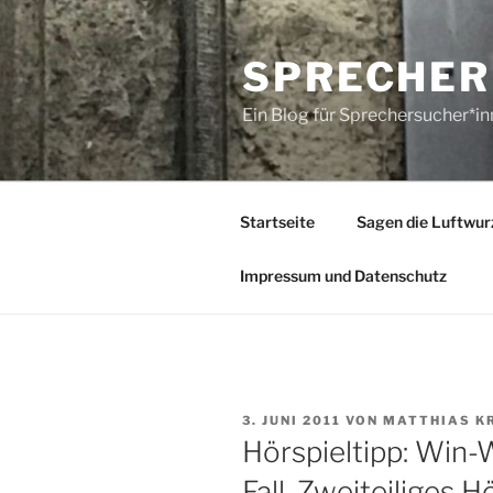
Zum
Inhalt
SPRECHER
springen
Ein Blog für Sprechersucher*i
Startseite
Sagen die Luftwur
Impressum und Datenschutz
VERÖFFENTLICHT
3. JUNI 2011
VON
MATTHIAS K
AM
Hörspieltipp: Win-
Fall. Zweiteiliges H