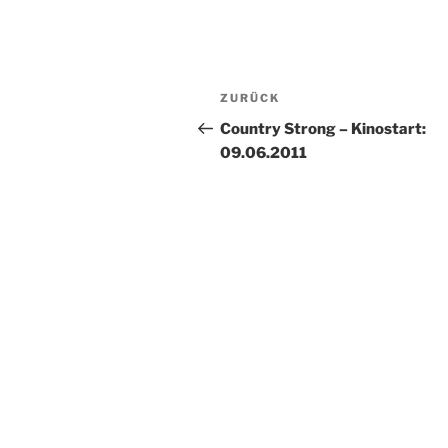
Beitragsnavigation
Vorheriger
ZURÜCK
Beitrag
Country Strong – Kinostart:
09.06.2011