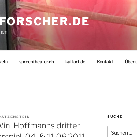
FORSCHER.DE
nnen
zeln
sprechtheater.ch
kultort.de
Kontakt
Über 
SUCHE
RATZENSTEIN
Win. Hoffmanns dritter
Suche
örspiel. 04. & 11.06.2011,
nach: