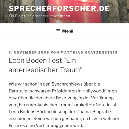
Zum
SPRECHERFORSCHER.DE
Inhalt
Ein Blog für Sprechersucher*innen
springen
Menü
VERÖFFENTLICHT
7. NOVEMBER 2008
VON
MATTHIAS KRATZENSTEIN
AM
Leon Boden liest “Ein
amerikanischer Traum”
Wie wir schon in den SynchronNews über die
Darsteller schwarzer Präsidenten in Hollywoodfilmen
bzw. über die denkbare Besetzung in der Verfilmung
von „Ein amerikanischer Traum“ orakelten: Gerade ist
Leon Bodens
Hörbuchlesung der Obama-Biografie
erschienen. Seien wir nun gespannt, ob bzw. in welcher
Form es eine Verfilmung geben wird.