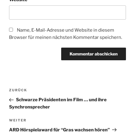
Name, E-Mail-Adresse und Website in diesem
Browser für meinen nächsten Kommentar speichern.
Beitragsnavigation
Vorheriger
ZURÜCK
Beitrag
Schwarze Präsidenten im Film … und ihre
Synchronsprecher
Nächster
WEITER
Beitrag
ARD Hörspielaward für “Gras wachsen hören”