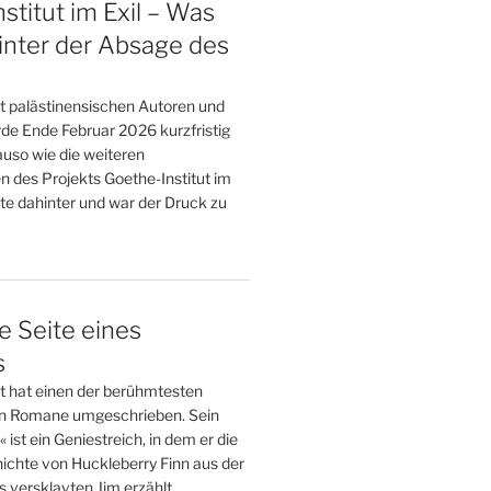
stitut im Exil – Was
inter der Absage des
t palästinensischen Autoren und
de Ende Februar 2026 kurzfristig
uso wie die weiteren
n des Projekts Goethe-Institut im
te dahinter und war der Druck zu
e Seite eines
s
tt hat einen der berühmtesten
n Romane umgeschrieben. Sein
st ein Geniestreich, in dem er die
ichte von Huckleberry Finn aus der
 versklavten Jim erzählt.