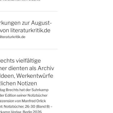
kungen zur August-
on literaturkritik.de
iteraturkritik.de
echts vielfältige
er dienten als Archiv
 Ideen, Werkentwürfe
glichen Notizen
tag Brechts hat der Suhrkamp
er Edition seiner Notizbücher
Rezension von Manfred Orlick
t: Notizbücher. 26-30 (Band 8) –
kamp Verlag, Berlin 2026