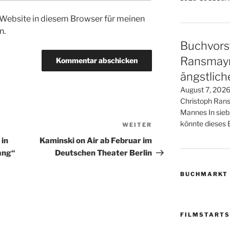
Website in diesem Browser für meinen
n.
Buchvorst
Ransmayr 
ängstlic
August 7, 2026
Christoph Rans
Mannes In sieb
könnte dieses B
WEITER
Nächster
Beitrag
 in
Kaminski on Air ab Februar im
ang“
Deutschen Theater Berlin
BUCHMARKT
FILMSTARTS