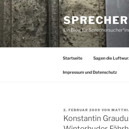
Zum
Inhalt
SPRECHER
springen
Ein Blog für Sprechersucher*i
Startseite
Sagen die Luftwur
Impressum und Datenschutz
VERÖFFENTLICHT
2. FEBRUAR 2009
VON
MATTHI
AM
Konstantin Graudu
Winterhuder Fähr