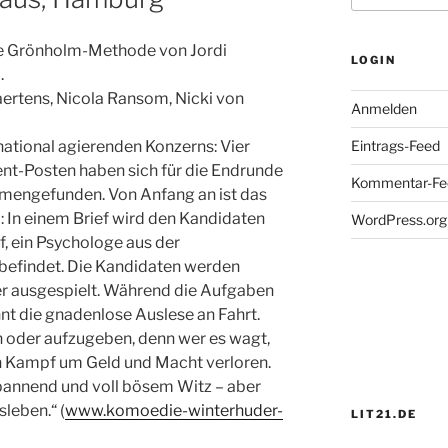
ie Grönholm-Methode von Jordi
LOGIN
.
aertens, Nicola Ransom, Nicki von
Anmelden
ational agierenden Konzerns: Vier
Eintrags-Feed
-Posten haben sich für die Endrunde
Kommentar-Fe
engefunden. Von Anfang an ist das
 In einem Brief wird den Kandidaten
WordPress.org
f, ein Psychologe aus der
 befindet. Die Kandidaten werden
r ausgespielt. Während die Aufgaben
t die gnadenlose Auslese an Fahrt.
n oder aufzugeben, denn wer es wagt,
n Kampf um Geld und Macht verloren.
spannend und voll bösem Witz – aber
leben.“ (
www.komoedie-winterhuder-
LIT21.DE