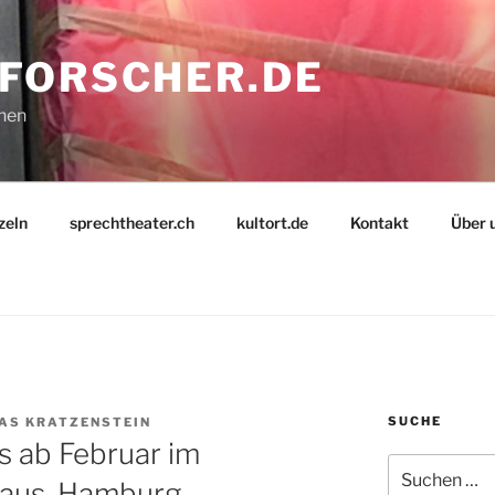
FORSCHER.DE
nnen
zeln
sprechtheater.ch
kultort.de
Kontakt
Über 
SUCHE
AS KRATZENSTEIN
s ab Februar im
Suche
haus, Hamburg
nach: