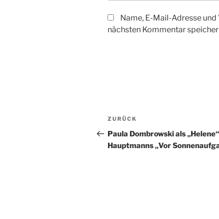
Name, E-Mail-Adresse und 
nächsten Kommentar speicher
Beitragsnavigation
Vorheriger
ZURÜCK
Beitrag
Paula Dombrowski als „Helene“
Hauptmanns „Vor Sonnenaufg