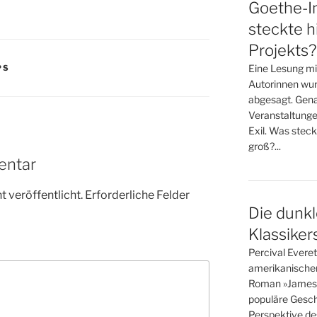
Goethe-In
steckte h
Projekts?
Eine Lesung mi
PS
Autorinnen wur
abgesagt. Gena
Veranstaltunge
Exil. Was steck
groß?...
entar
 veröffentlicht.
Erforderliche Felder
Die dunkl
Klassiker
Percival Evere
amerikanische
Roman »James« i
populäre Gesch
Perspektive des