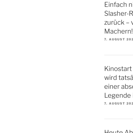
Einfach n
Slasher-Re
zurück – 
Machern!
7. AUGUST 20
Kinostart 
wird tatsä
einer ab
Legende i
7. AUGUST 20
Heute Ab