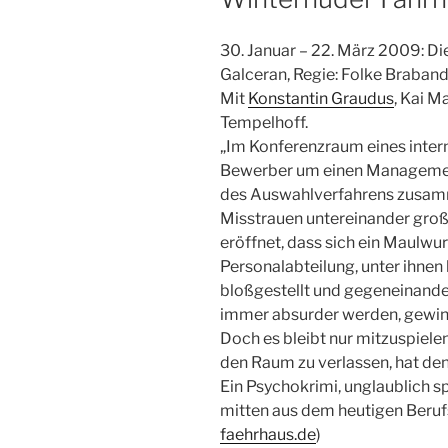
30. Januar – 22. März 2009: D
Galceran, Regie: Folke Braband
Mit
Konstantin Graudus
, Kai M
Tempelhoff.
„Im Konferenzraum eines intern
Bewerber um einen Management
des Auswahlverfahrens zusamm
Misstrauen untereinander groß:
eröffnet, dass sich ein Maulwur
Personalabteilung, unter ihnen
bloßgestellt und gegeneinande
immer absurder werden, gewinn
Doch es bleibt nur mitzuspiele
den Raum zu verlassen, hat de
Ein Psychokrimi, unglaublich 
mitten aus dem heutigen Berufs
faehrhaus.de
)