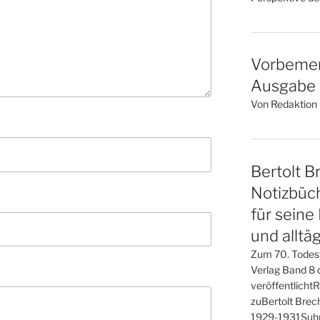
Vorbemer
Ausgabe v
Von Redaktion l
Bertolt Br
Notizbüch
für seine
und alltä
Zum 70. Todes
Verlag Band 8 d
veröffentlicht
zuBertolt Brech
1929-1931Suhr