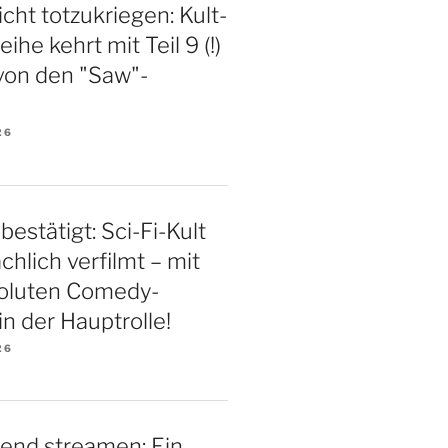
icht totzukriegen: Kult-
ihe kehrt mit Teil 9 (!)
von den "Saw"-
26
bestätigt: Sci-Fi-Kult
chlich verfilmt – mit
soluten Comedy-
n der Hauptrolle!
26
end streamen: Ein