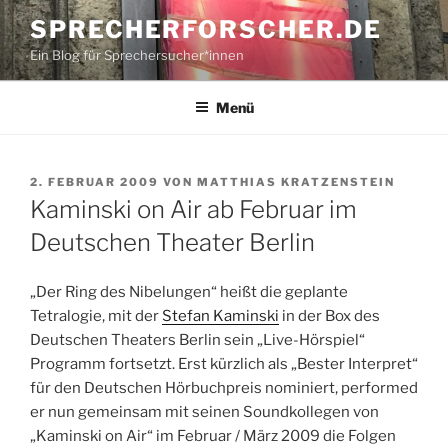
Zum
SPRECHERFORSCHER.DE
Inhalt
Ein Blog für Sprechersucher*innen
springen
Menü
VERÖFFENTLICHT
2. FEBRUAR 2009
VON
MATTHIAS KRATZENSTEIN
AM
Kaminski on Air ab Februar im
Deutschen Theater Berlin
„Der Ring des Nibelungen“ heißt die geplante
Tetralogie, mit der
Stefan Kaminski
in der Box des
Deutschen Theaters Berlin sein „Live-Hörspiel“
Programm fortsetzt. Erst kürzlich als „Bester Interpret“
für den Deutschen Hörbuchpreis nominiert, performed
er nun gemeinsam mit seinen Soundkollegen von
„Kaminski on Air“ im Februar / März 2009 die Folgen