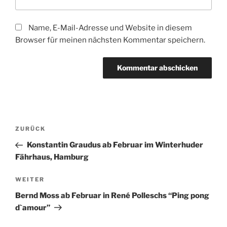
Name, E-Mail-Adresse und Website in diesem
Browser für meinen nächsten Kommentar speichern.
Beitragsnavigation
Vorheriger
ZURÜCK
Beitrag
Konstantin Graudus ab Februar im Winterhuder
Fährhaus, Hamburg
Nächster
WEITER
Beitrag
Bernd Moss ab Februar in René Polleschs “Ping pong
d`amour”