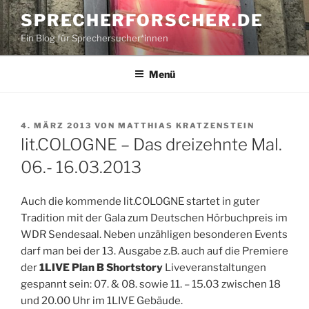
Zum
SPRECHERFORSCHER.DE
Inhalt
Ein Blog für Sprechersucher*innen
springen
Menü
VERÖFFENTLICHT
4. MÄRZ 2013
VON
MATTHIAS KRATZENSTEIN
AM
lit.COLOGNE – Das dreizehnte Mal.
06.- 16.03.2013
Auch die kommende lit.COLOGNE startet in guter
Tradition mit der Gala zum Deutschen Hörbuchpreis im
WDR Sendesaal. Neben unzähligen besonderen Events
darf man bei der 13. Ausgabe z.B. auch auf die Premiere
der
1LIVE
Plan B Shortstory
Liveveranstaltungen
gespannt sein: 07. & 08. sowie 11. – 15.03 zwischen 18
und 20.00 Uhr im 1LIVE Gebäude.