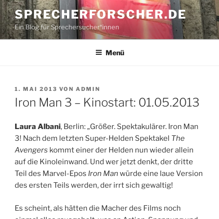
Zum
SPRECHERFORSCHER.DE
Inhalt
Ein Blog für Sprechersucher*innen
springen
Menü
VERÖFFENTLICHT
1. MAI 2013
VON
ADMIN
AM
Iron Man 3 – Kinostart: 01.05.2013
Laura Albani
, Berlin: „Größer. Spektakulärer. Iron Man
3! Nach dem letzten Super-Helden Spektakel
The
Avengers
kommt einer der Helden nun wieder allein
auf die Kinoleinwand. Und wer jetzt denkt, der dritte
Teil des Marvel-Epos
Iron Man
würde eine laue Version
des ersten Teils werden, der irrt sich gewaltig!
Es scheint, als hätten die Macher des Films noch