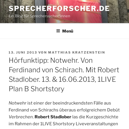
Zum
SPRECHERFORSCHER.DE
Inhalt
Ein Blog für Sprechersucher*innen
springen
Menü
VERÖFFENTLICHT
13. JUNI 2013
VON
MATTHIAS KRATZENSTEIN
AM
Hörfunktipp: Notwehr. Von
Ferdinand von Schirach. Mit Robert
Stadlober. 13. & 16.06.2013, 1LIVE
Plan B Shortstory
Notwehr
ist einer der beeindruckendsten Fälle aus
Ferdinand von Schirachs überaus erfolgreichem Debüt
Verbrechen
.
Robert Stadlober
las die Kurzgeschichte
im Rahmen der 1LIVE Shortstory Liveveranstaltungen