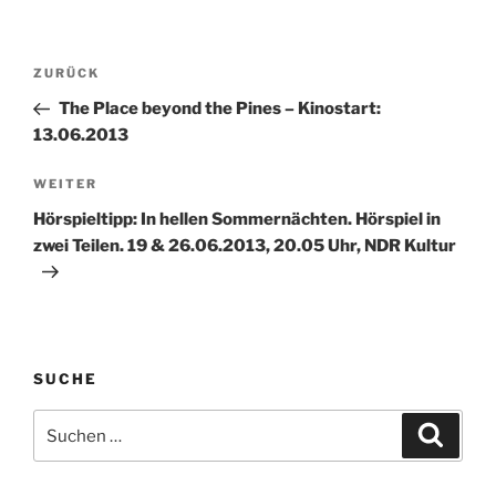
Beitragsnavigation
Vorheriger
ZURÜCK
Beitrag
The Place beyond the Pines – Kinostart:
13.06.2013
Nächster
WEITER
Beitrag
Hörspieltipp: In hellen Sommernächten. Hörspiel in
zwei Teilen. 19 & 26.06.2013, 20.05 Uhr, NDR Kultur
SUCHE
Suche
Suche
nach: