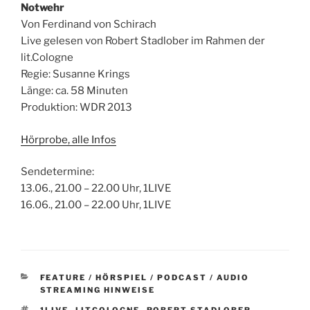
Notwehr
Von Ferdinand von Schirach
Live gelesen von Robert Stadlober im Rahmen der
lit.Cologne
Regie: Susanne Krings
Länge: ca. 58 Minuten
Produktion: WDR 2013
Hörprobe, alle Infos
Sendetermine:
13.06., 21.00 – 22.00 Uhr, 1LIVE
16.06., 21.00 – 22.00 Uhr, 1LIVE
KATEGORIEN
FEATURE / HÖRSPIEL / PODCAST / AUDIO
STREAMING HINWEISE
SCHLAGWÖRTER
1LIVE
,
LITCOLOGNE
,
ROBERT STADLOBER