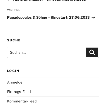
Nächster
WEITER
Beitrag
Papadopoulos & Söhne – Kinostart: 27.06.2013
SUCHE
Suche
Suche
nach:
LOGIN
Anmelden
Eintrags-Feed
Kommentar-Feed