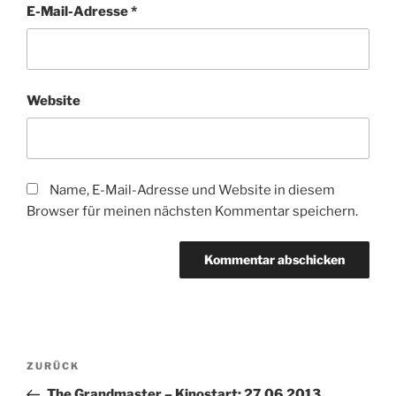
E-Mail-Adresse
*
Website
Name, E-Mail-Adresse und Website in diesem
Browser für meinen nächsten Kommentar speichern.
Beitragsnavigation
Vorheriger
ZURÜCK
Beitrag
The Grandmaster – Kinostart: 27.06.2013