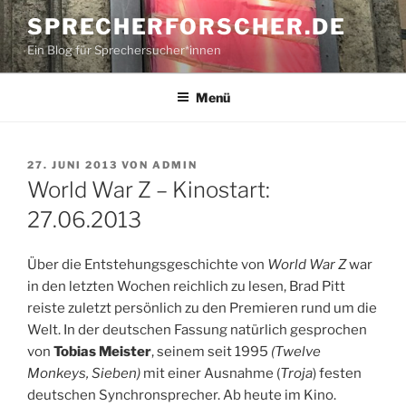
Zum
SPRECHERFORSCHER.DE
Inhalt
Ein Blog für Sprechersucher*innen
springen
Menü
VERÖFFENTLICHT
27. JUNI 2013
VON
ADMIN
AM
World War Z – Kinostart:
27.06.2013
Über die Entstehungsgeschichte von
World War Z
war
in den letzten Wochen reichlich zu lesen, Brad Pitt
reiste zuletzt persönlich zu den Premieren rund um die
Welt. In der deutschen Fassung natürlich gesprochen
von
Tobias Meister
, seinem seit 1995
(Twelve
Monkeys, Sieben)
mit einer Ausnahme (
Troja
) festen
deutschen Synchronsprecher. Ab heute im Kino.