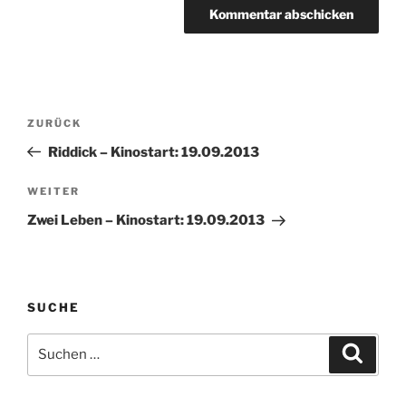
Beitragsnavigation
Vorheriger
ZURÜCK
Beitrag
Riddick – Kinostart: 19.09.2013
Nächster
WEITER
Beitrag
Zwei Leben – Kinostart: 19.09.2013
SUCHE
Suche
Suche
nach: