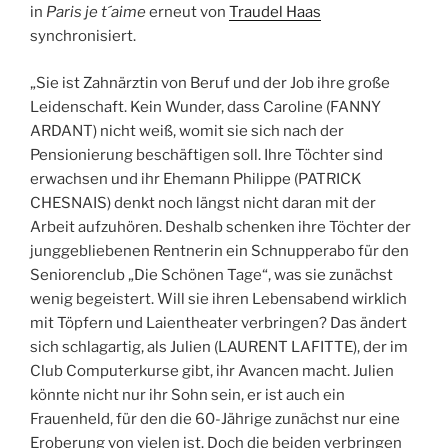
in
Paris je t´aime
erneut von
Traudel Haas
synchronisiert.
„Sie ist Zahnärztin von Beruf und der Job ihre große
Leidenschaft. Kein Wunder, dass Caroline
(FANNY
ARDANT) nicht weiß, womit sie sich nach der
Pensionierung beschäftigen soll. Ihre Töchter sind
erwachsen und ihr Ehemann Philippe (PATRICK
CHESNAIS) denkt noch längst nicht daran mit der
Arbeit aufzuhören. Deshalb schenken ihre Töchter der
junggebliebenen Rentnerin ein Schnupperabo für den
Seniorenclub „Die Schönen Tage“, was sie zunächst
wenig begeistert. Will sie ihren Lebensabend wirklich
mit Töpfern und Laientheater verbringen? Das ändert
sich schlagartig, als Julien (LAURENT LAFITTE), der im
Club Computerkurse gibt, ihr Avancen macht. Julien
könnte nicht nur ihr Sohn sein, er ist auch ein
Frauenheld, für den die 60-Jährige zunächst nur eine
Eroberung von vielen ist. Doch die beiden verbringen