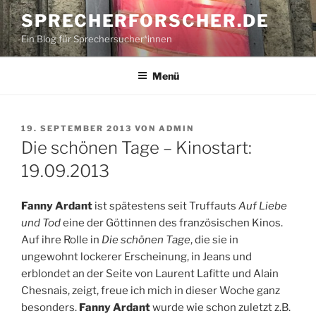
Zum
SPRECHERFORSCHER.DE
Inhalt
Ein Blog für Sprechersucher*innen
springen
Menü
VERÖFFENTLICHT
19. SEPTEMBER 2013
VON
ADMIN
AM
Die schönen Tage – Kinostart:
19.09.2013
Fanny Ardant
ist spätestens seit Truffauts
Auf Liebe
und Tod
eine der Göttinnen des französischen Kinos.
Auf ihre Rolle in
Die schönen Tage
, die sie in
ungewohnt lockerer Erscheinung, in Jeans und
erblondet an der Seite von Laurent Lafitte und Alain
Chesnais, zeigt, freue ich mich in dieser Woche ganz
besonders.
Fanny Ardant
wurde wie schon zuletzt z.B.