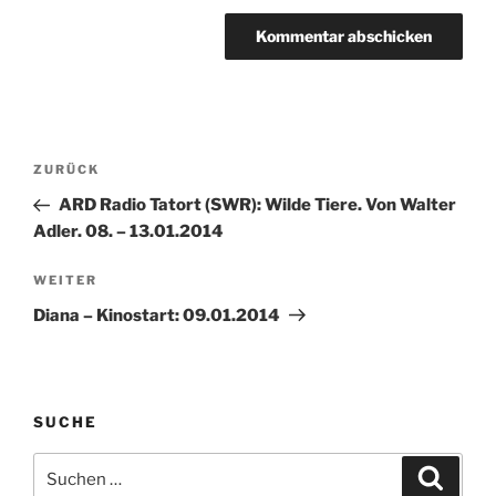
Beitragsnavigation
Vorheriger
ZURÜCK
Beitrag
ARD Radio Tatort (SWR): Wilde Tiere. Von Walter
Adler. 08. – 13.01.2014
Nächster
WEITER
Beitrag
Diana – Kinostart: 09.01.2014
SUCHE
Suche
Suche
nach: