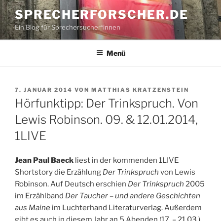
Zum
SPRECHERFORSCHER.DE
Inhalt
Ein Blog für Sprechersucher*innen
springen
Menü
VERÖFFENTLICHT
7. JANUAR 2014
VON
MATTHIAS KRATZENSTEIN
AM
Hörfunktipp: Der Trinkspruch. Von
Lewis Robinson. 09. & 12.01.2014,
1LIVE
Jean Paul Baeck
liest in der kommenden 1LIVE
Shortstory die Erzählung
Der Trinkspruch
von Lewis
Robinson. Auf Deutsch erschien
Der Trinkspruch
2005
im Erzählband
Der Taucher – und andere Geschichten
aus Maine
im Luchterhand Literaturverlag. Außerdem
gibt es auch in diesem Jahr an 5 Abenden (
17. – 21.03.
)