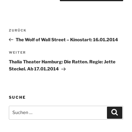
Beitragsnavigation
Vorheriger
ZURÜCK
Beitrag
The Wolf of Wall Street – Kinostart: 16.01.2014
Nächster
WEITER
Beitrag
Thalia Theater Hamburg: Die Ratten. Regie: Jette
Steckel. Ab 17.01.2014
SUCHE
Suche
Suche
nach: