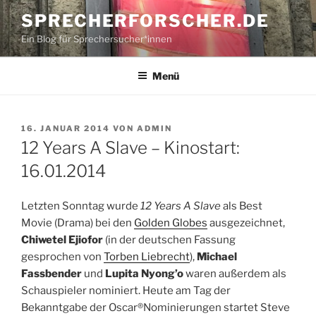
Zum
SPRECHERFORSCHER.DE
Inhalt
Ein Blog für Sprechersucher*innen
springen
Menü
VERÖFFENTLICHT
16. JANUAR 2014
VON
ADMIN
AM
12 Years A Slave – Kinostart:
16.01.2014
Letzten Sonntag wurde
12 Years A Slave
als Best
Movie (Drama) bei den
Golden Globes
ausgezeichnet,
Chiwetel Ejiofor
(in der deutschen Fassung
gesprochen von
Torben Liebrecht
),
Michael
Fassbender
und
Lupita Nyong’o
waren außerdem als
Schauspieler nominiert. Heute am Tag der
Bekanntgabe der Oscar®Nominierungen startet Steve