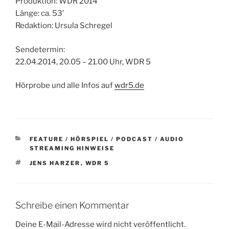
Produktion: WDR 2014
Länge: ca. 53’
Redaktion: Ursula Schregel
Sendetermin:
22.04.2014, 20.05 – 21.00 Uhr, WDR 5
Hörprobe und alle Infos auf
wdr5.de
KATEGORIEN
FEATURE / HÖRSPIEL / PODCAST / AUDIO
STREAMING HINWEISE
SCHLAGWÖRTER
JENS HARZER
,
WDR 5
Schreibe einen Kommentar
Deine E-Mail-Adresse wird nicht veröffentlicht.