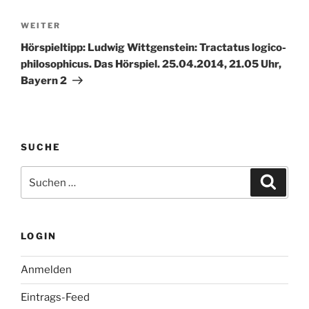
Nächster
WEITER
Beitrag
Hörspieltipp: Ludwig Wittgenstein: Tractatus logico-
philosophicus. Das Hörspiel. 25.04.2014, 21.05 Uhr,
Bayern 2
SUCHE
Suche
Suche
nach:
LOGIN
Anmelden
Eintrags-Feed