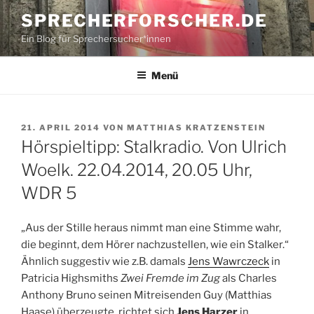
Zum
SPRECHERFORSCHER.DE
Inhalt
Ein Blog für Sprechersucher*innen
springen
Menü
VERÖFFENTLICHT
21. APRIL 2014
VON
MATTHIAS KRATZENSTEIN
AM
Hörspieltipp: Stalkradio. Von Ulrich
Woelk. 22.04.2014, 20.05 Uhr,
WDR 5
„Aus der Stille heraus nimmt man eine Stimme wahr,
die beginnt, dem Hörer nachzustellen, wie ein Stalker.“
Ähnlich suggestiv wie z.B. damals
Jens Wawrczeck
in
Patricia Highsmiths
Zwei Fremde im Zug
als Charles
Anthony Bruno seinen Mitreisenden Guy (Matthias
Haase) überzeugte, richtet sich
Jens Harzer
in