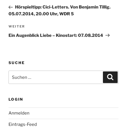
Beitrag
Hörspieltipp: Cici-Letters. Von Benjamin Tillig.
05.07.2014, 20.00 Uhr, WDR 5
Nächster
WEITER
Beitrag
Ein Augenblick Liebe – Kinostart: 07.08.2014
SUCHE
Suche
Suche
nach:
LOGIN
Anmelden
Eintrags-Feed