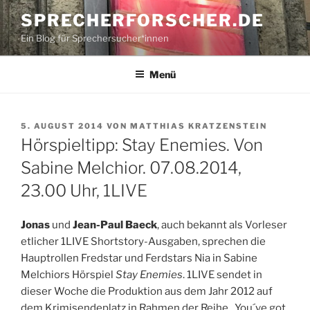
Zum
SPRECHERFORSCHER.DE
Inhalt
Ein Blog für Sprechersucher*innen
springen
Menü
VERÖFFENTLICHT
5. AUGUST 2014
VON
MATTHIAS KRATZENSTEIN
AM
Hörspieltipp: Stay Enemies. Von
Sabine Melchior. 07.08.2014,
23.00 Uhr, 1LIVE
Jonas
und
Jean-Paul Baeck
, auch bekannt als Vorleser
etlicher 1LIVE Shortstory-Ausgaben, sprechen die
Hauptrollen Fredstar und Ferdstars Nia in Sabine
Melchiors Hörspiel
Stay Enemies
. 1LIVE sendet in
dieser Woche die Produktion aus dem Jahr 2012 auf
dem Krimisendeplatz in Rahmen der Reihe „You´ve got