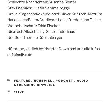
Schlechte Nachrichten: Susanne Reuter
Stay Enemies: Dustin Semmelrogge
Orakel/Tagesorakel/Medicard: Oliver Krietsch-Matzura
Handcoach/Baum/Credicard: Louis Friedemann Thiele
Werbebotschaft: Edda Fischer
NicaTech/BleachLady: Silke Linderhaus
NeoGod: Therese Dürrenberger
Hörprobe, zeitlich befristeter Download und alle Infos
auf
einslive.de
KATEGORIEN
FEATURE / HÖRSPIEL / PODCAST / AUDIO
STREAMING HINWEISE
SCHLAGWÖRTER
1LIVE