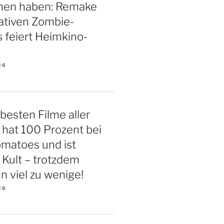
hen haben: Remake
ativen Zombie-
s feiert Heimkino-
26
 besten Filme aller
r hat 100 Prozent bei
matoes und ist
 Kult – trotzdem
n viel zu wenige!
26