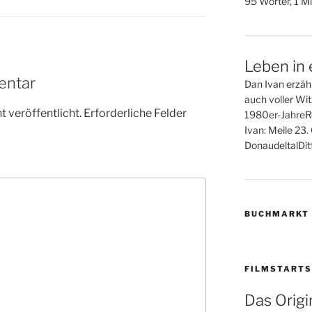
95 Wörter, 1 Mi
Leben in 
entar
Dan Ivan erzähl
auch voller Wi
 veröffentlicht.
Erforderliche Felder
1980er-JahreR
Ivan: Meile 23
DonaudeltalDitt
BUCHMARKT
FILMSTARTS
Das Origin