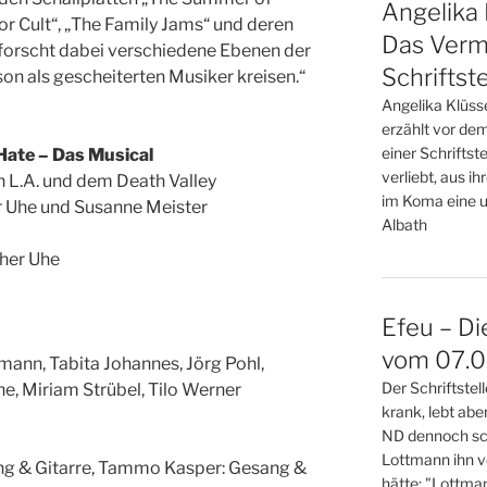
Angelika 
or Cult“, „The Family Jams“ und deren
Das Verm
rforscht dabei verschiedene Ebenen der
Schriftste
on als gescheiterten Musiker kreisen.“
Angelika Klüss
erzählt vor de
einer Schriftste
ate – Das Musical
verliebt, aus i
n L.A. und dem Death Valley
im Koma eine u
r Uhe und Susanne Meister
Albath
pher Uhe
Efeu – Di
vom 07.08
tmann, Tabita Johannes, Jörg Pohl,
Der Schriftste
e, Miriam Strübel, Tilo Werner
krank, lebt abe
ND dennoch sch
Lottmann ihn v
g & Gitarre, Tammo Kasper: Gesang &
hätte: "Lottma