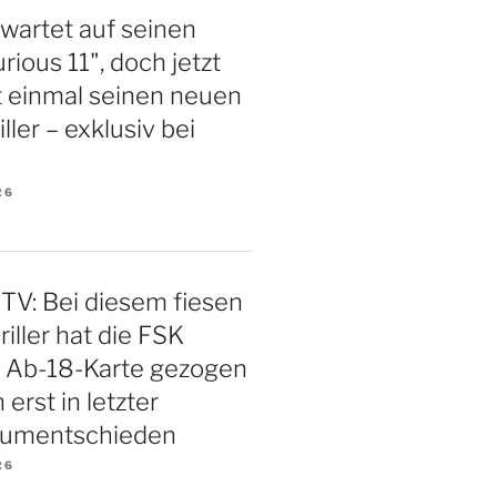
 wartet auf seinen
rious 11", doch jetzt
st einmal seinen neuen
iller – exklusiv bei
26
TV: Bei diesem fiesen
iller hat die FSK
e Ab-18-Karte gezogen
 erst in letzter
 umentschieden
26