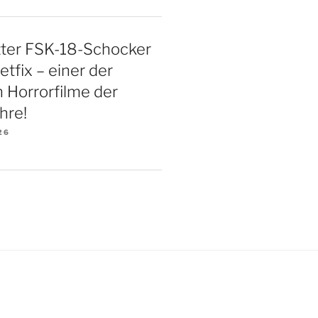
ter FSK-18-Schocker
etfix – einer der
n Horrorfilme der
hre!
26