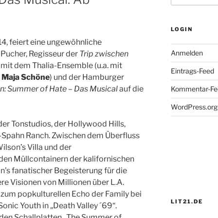
LOGIN
4, feiert eine ungewöhnliche
Anmelden
 Pucher, Regisseur der
Trip zwischen
t mit dem Thalia-Ensemble (u.a. mit
Eintrags-Feed
,
Maja Schöne
) und der Hamburger
n: Summer of Hate – Das Musical
auf die
Kommentar-Fe
WordPress.org
der Tonstudios, der Hollywood Hills,
Spahn Ranch. Zwischen dem Überfluss
lson’s Villa und der
en Müllcontainern der kalifornischen
n’s fanatischer Begeisterung für die
re Visionen von Millionen über L.A.
 zum popkulturellen Echo der Family bei
LIT21.DE
onic Youth in „Death Valley ´69“.
 den Schallplatten „The Summer of