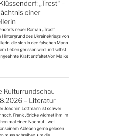
Klüssendorf: „Trost“ –
ächtnis einer
llerin
endorfs neuer Roman „Trost“
m Hintergrund des Ukrainekriegs von
llerin, die sich in den falschen Mann
hrem Leben gerissen wird und selbst
ngeahnte Kraft entfaltet.Von Maike
e Kulturrundschau
.2026 – Literatur
ller Joachim Lottmann ist schwer
r noch. Frank Jöricke widmet ihm im
on mal einen Nachruf - weil
or seinem Ableben gerne gelesen
nn muss schreiben, um die