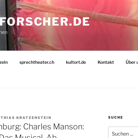
FORSCHER.DE
nnen
zeln
sprechtheater.ch
kultort.de
Kontakt
Über 
SUCHE
THIAS KRATZENSTEIN
mburg: Charles Manson:
Suche
Das Musical. Ab
nach: