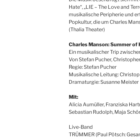
Hate“, „LIE – The Love and Terr
musikalische Peripherie und e
Popkultur, die um Charles Mans
(Thalia Theater)
Charles Manson: Summer of H
Ein musikalischer Trip zwische
Von Stefan Pucher, Christophe
Regie: Stefan Pucher
Musikalische Leitung: Christo
Dramaturgie: Susanne Meister
Mit:
Alicia Aumüller, Franziska Har
Sebastian Rudolph, Maja Schön
Live-Band
TRÜMMER (Paul Pötsch: Gesan