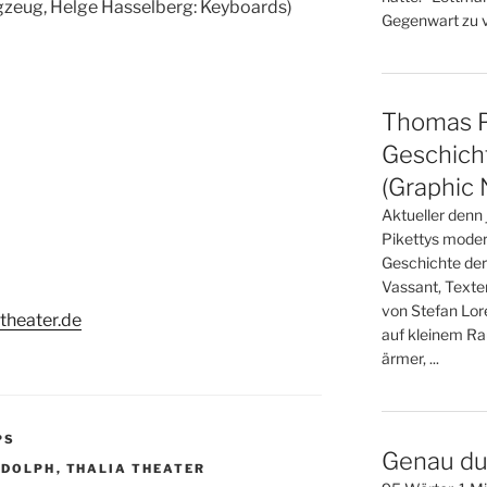
agzeug, Helge Hasselberg: Keyboards)
Gegenwart zu ve
Thomas Pi
Geschicht
(Graphic 
Aktueller denn
Pikettys moder
Geschichte der
Vassant, Texte
von Stefan Lo
-theater.de
auf kleinem Ra
ärmer, ...
PS
Genau du
UDOLPH
,
THALIA THEATER