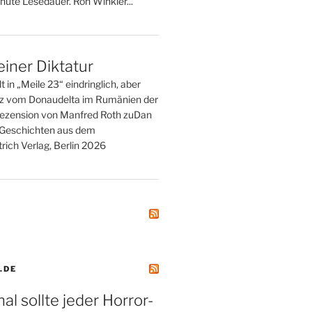
nute Lesedauer. Ron Winkler...
einer Diktatur
t in „Meile 23“ eindringlich, aber
tz vom Donaudelta im Rumänien der
ezension von Manfred Roth zuDan
. Geschichten aus dem
rich Verlag, Berlin 2026
.DE
al sollte jeder Horror-