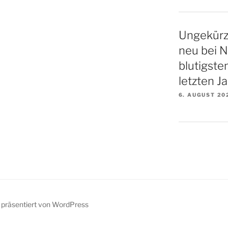
Ungekürz
neu bei N
blutigste
letzten Ja
6. AUGUST 20
z präsentiert von WordPress