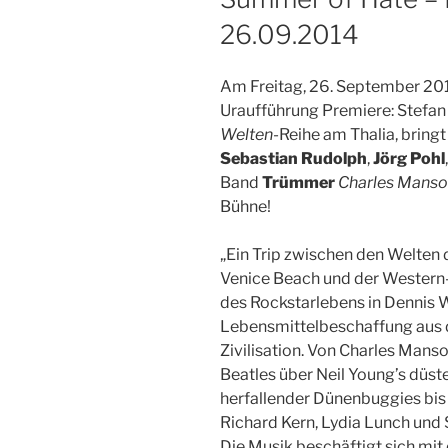
26.09.2014
Am Freitag, 26. September 201
Uraufführung Premiere: Stefan
Welten
-Reihe am Thalia, bring
Sebastian Rudolph
,
Jörg Pohl
Band
Trümmer
Charles Manso
Bühne!
„Ein Trip zwischen den Welten 
Venice Beach und der
Western-
des Rockstarlebens in Dennis Wi
Lebensmittelbeschaffung aus d
Zivilisation. Von Charles Manso
Beatles über Neil Young’s düste
herfallender Dünenbuggies bis
Richard Kern, Lydia Lunch und S
Die Musik beschäftigt sich mit