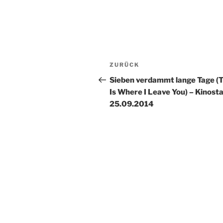
Beitragsnavigation
Vorheriger
ZURÜCK
Beitrag
Sieben verdammt lange Tage (T
Is Where I Leave You) – Kinosta
25.09.2014