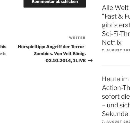
Alle Welt
"Fast & Fu
gibt's er
Sci-Fi-Thr
WEITER
Nächster
Netflix
Beitrag
his
Hörspieltipp: Angriff der Terror-
7. AUGUST 20
rt:
Zombies. Von Veit König.
02.10.2014, 1LIVE
Heute im 
Action-Thr
sofort di
– und sich
Sekunde
7. AUGUST 20