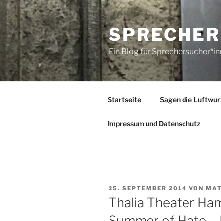
Zum
Inhalt
SPRECHER
springen
Ein Blog für Sprechersucher*i
Startseite
Sagen die Luftwur
Impressum und Datenschutz
VERÖFFENTLICHT
25. SEPTEMBER 2014
VON
MAT
AM
Thalia Theater Ha
Summer of Hate – 