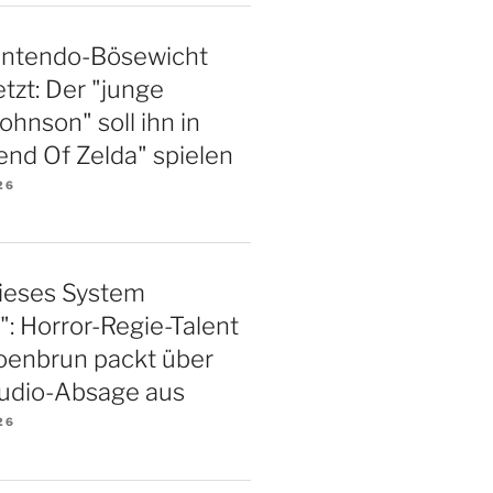
intendo-Bösewicht
tzt: Der "junge
hnson" soll ihn in
nd Of Zelda" spielen
26
 dieses System
": Horror-Regie-Talent
oenbrun packt über
tudio-Absage aus
26