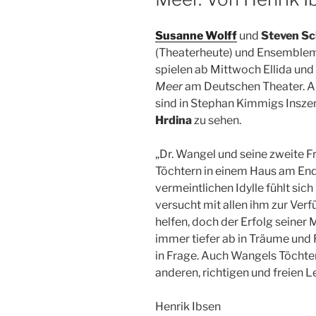
Susanne Wolff
und
Steven Sc
(Theaterheute) und Ensemblem
spielen ab Mittwoch Ellida un
Meer
am Deutschen Theater. Al
sind in Stephan Kimmigs Insze
Hrdina
zu sehen.
„Dr. Wangel und seine zweite 
Töchtern in einem
Haus am Ende
vermeintlichen Idylle fühlt sic
versucht mit allen ihm zur Ver
helfen, doch der Erfolg seiner 
immer tiefer ab in Träume und 
in Frage. Auch Wangels Töchte
anderen, richtigen und freien Le
Henrik Ibsen