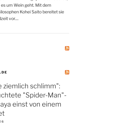
 es um Wein geht. Mit dem
losophen Kohei Saito bereitet sie
eit vor....
.DE
 ziemlich schlimm":
üchtete "Spider-Man"-
aya einst von einem
et
26