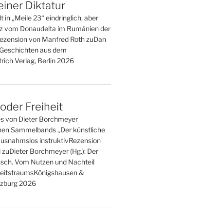
einer Diktatur
t in „Meile 23“ eindringlich, aber
tz vom Donaudelta im Rumänien der
ezension von Manfred Roth zuDan
. Geschichten aus dem
rich Verlag, Berlin 2026
der Freiheit
es von Dieter Borchmeyer
en Sammelbands „Der künstliche
usnahmslos instruktivRezension
l zuDieter Borchmeyer (Hg.): Der
sch. Vom Nutzen und Nachteil
eitstraumsKönigshausen &
zburg 2026