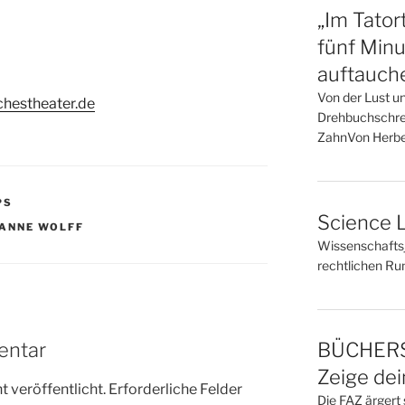
„Im Tator
fünf Minu
auftauch
Von der Lust u
chestheater.de
Drehbuchschrei
ZahnVon Herbe
PS
Science L
ANNE WOLFF
Wissenschaftsj
rechtlichen R
entar
BÜCHERS
Zeige de
 veröffentlicht.
Erforderliche Felder
Die FAZ ärgert 