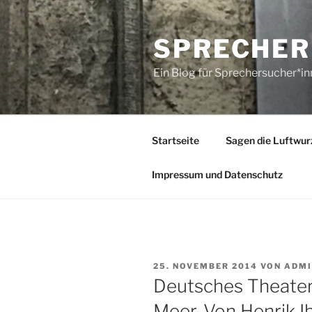
Zum
Inhalt
SPRECHER
springen
Ein Blog für Sprechersucher*i
Startseite
Sagen die Luftwur
Impressum und Datenschutz
VERÖFFENTLICHT
25. NOVEMBER 2014
VON
ADMI
AM
Deutsches Theater 
Meer. Von Henrik I