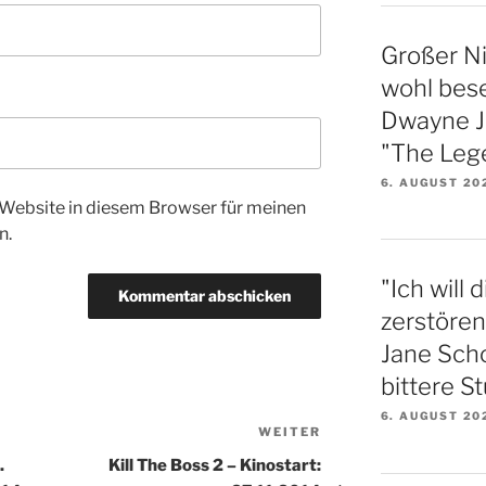
Großer N
wohl bese
Dwayne Jo
"The Lege
6. AUGUST 20
Website in diesem Browser für meinen
n.
"Ich will
zerstören
Jane Sch
bittere S
6. AUGUST 20
WEITER
Nächster
Beitrag
.
Kill The Boss 2 – Kinostart: