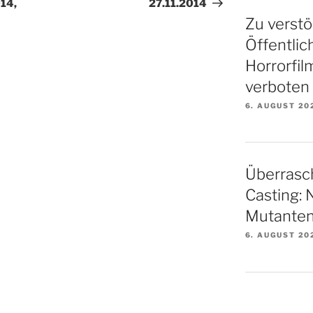
014,
27.11.2014
Zu verstö
Öffentlic
Horrorfil
verboten
6. AUGUST 20
Überrasc
Casting: 
Mutanten
6. AUGUST 20