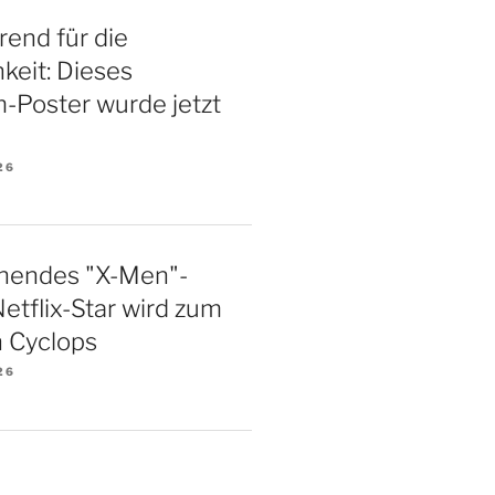
rend für die
hkeit: Dieses
m-Poster wurde jetzt
26
hendes "X-Men"-
Netflix-Star wird zum
 Cyclops
26