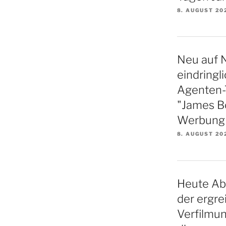
8. AUGUST 20
Neu auf N
eindringl
Agenten-Th
"James B
Werbung f
8. AUGUST 20
Heute Ab
der ergre
Verfilmu