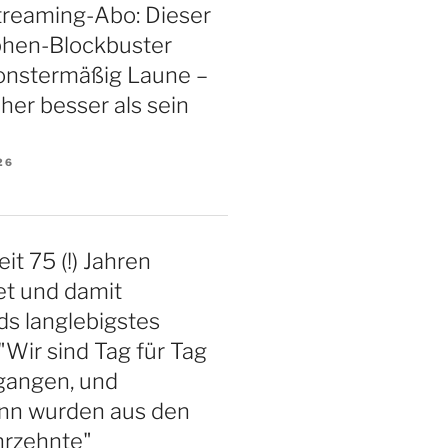
treaming-Abo: Dieser
phen-Blockbuster
nstermäßig Laune –
aher besser als sein
26
eit 75 (!) Jahren
et und damit
s langlebigstes
"Wir sind Tag für Tag
gangen, und
nn wurden aus den
hrzehnte"