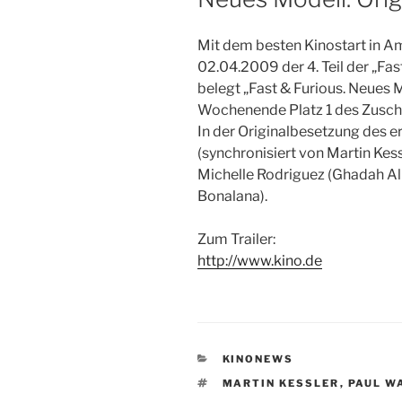
Mit dem besten Kinostart in Am
02.04.2009 der 4. Teil der „Fas
belegt „Fast & Furious. Neues M
Wochenende Platz 1 des Zusch
In der Originalbesetzung des er
(synchronisiert von Martin Kess
Michelle Rodriguez (Ghadah Al
Bonalana).
Zum Trailer:
http://www.kino.de
KATEGORIEN
KINONEWS
SCHLAGWÖRTER
MARTIN KESSLER
,
PAUL W