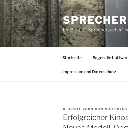
Zum
Inhalt
SPRECHER
springen
Ein Blog für Sprechersucher*i
Startseite
Sagen die Luftwur
Impressum und Datenschutz
VERÖFFENTLICHT
6. APRIL 2009
VON
MATTHIAS
AM
Erfolgreicher Kinos
Neues Modell. Origi