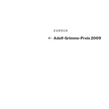
Beitragsnavigation
Vorheriger
ZURÜCK
Beitrag
Adolf-Grimme-Preis 2009