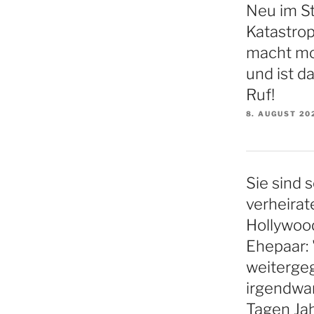
Neu im S
Katastro
macht mo
und ist d
Ruf!
8. AUGUST 20
Sie sind s
verheirat
Hollywood
Ehepaar: 
weiterge
irgendwa
Tagen Ja