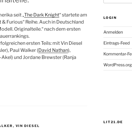
erika seit „
The Dark Knight
“ startete am
LOGIN
t & Furious“ Reihe. Auch in Deutschland
odell. Originalteile.“ nach dem ersten
Anmelden
auerrankings.
folgreichen ersten Teils: mit Vin Diesel
Eintrags-Feed
ler), Paul Walker (
David Nathan
),
Kommentar-Fe
-Akel) und Jordane Brewster (Ranja
WordPress.org
LIT21.DE
ALKER
,
VIN DIESEL