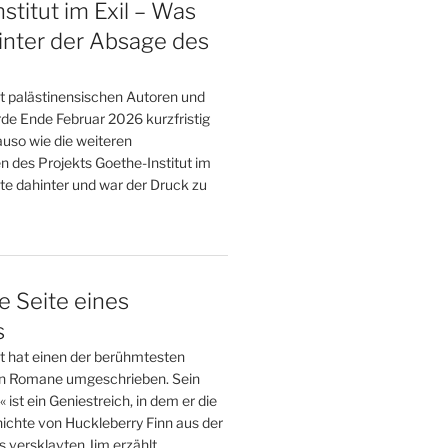
stitut im Exil – Was
inter der Absage des
t palästinensischen Autoren und
de Ende Februar 2026 kurzfristig
uso wie die weiteren
n des Projekts Goethe-Institut im
te dahinter und war der Druck zu
e Seite eines
s
tt hat einen der berühmtesten
n Romane umgeschrieben. Sein
st ein Geniestreich, in dem er die
ichte von Huckleberry Finn aus der
 versklavten Jim erzählt.