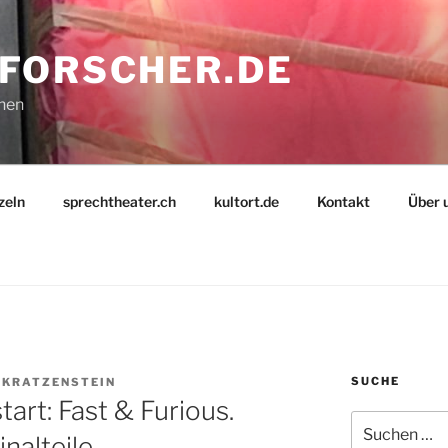
FORSCHER.DE
nnen
zeln
sprechtheater.ch
kultort.de
Kontakt
Über 
SUCHE
 KRATZENSTEIN
tart: Fast & Furious.
Suche
nalteile.
nach: