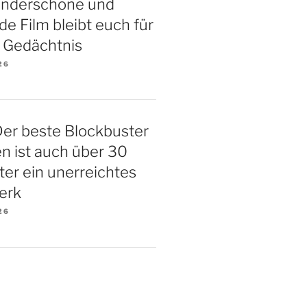
underschöne und
 Film bleibt euch für
 Gedächtnis
26
Der beste Blockbuster
ten ist auch über 30
ter ein unerreichtes
erk
26