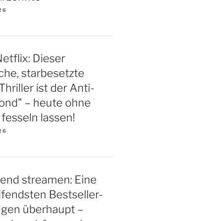
26
etflix: Dieser
iche, starbesetzte
riller ist der Anti-
ond" – heute ohne
esseln lassen!
26
end streamen: Eine
ifendsten Bestseller-
ngen überhaupt –