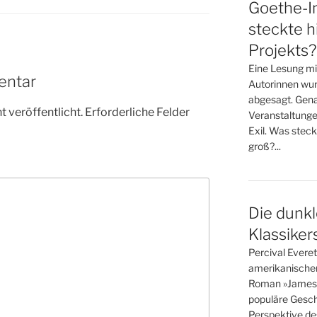
Goethe-In
steckte h
Projekts?
Eine Lesung mi
entar
Autorinnen wur
abgesagt. Gena
 veröffentlicht.
Erforderliche Felder
Veranstaltunge
Exil. Was steck
groß?...
Die dunkl
Klassiker
Percival Evere
amerikanische
Roman »James« i
populäre Gesch
Perspektive des