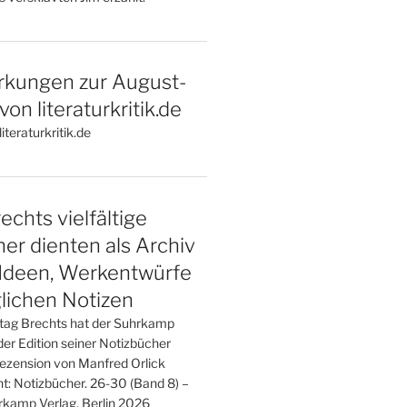
kungen zur August-
on literaturkritik.de
iteraturkritik.de
echts vielfältige
er dienten als Archiv
 Ideen, Werkentwürfe
glichen Notizen
tag Brechts hat der Suhrkamp
er Edition seiner Notizbücher
Rezension von Manfred Orlick
t: Notizbücher. 26-30 (Band 8) –
kamp Verlag, Berlin 2026