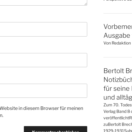
Vorbemer
Ausgabe v
Von Redaktion l
Bertolt Br
Notizbüch
für seine
und alltä
Zum 70. Todes
Website in diesem Browser für meinen
Verlag Band 8 d
n.
veröffentlicht
zuBertolt Brech
1929-1931Suhr